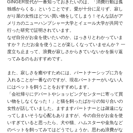
GINGER世代が一番知っておきたいのは、「消費行動は孤
独感からくる」ということです。愛が十分に足りず、寂し
がり屋の女性ほどつい買い物をしてしまう！そんな話がア
メリカのニューハンプシャー大学とイェール大学が共同で
行った研究で証明されています。
なぜ自分がお金を使いたいのか、はっきりとわかっていま
すか？ ただお金を使うことが楽しくなっていませんか？ 一
度立ち止まって、浪費が寂しさからきていないかを振り返
ってみるのもおすすめです。
また、寂しさを癒やすためには、パートナーシップに力を
入れることが一番なのですが、現在パートナーがいない人
にはペットを飼うことをおすすめします。
「会社帰りにデパートやショッピングセンターに寄って買
い物をしなくなった！」と猫を飼ったばかりの知り合いの
女性が話していました。ますますパートナーとは疎遠にな
ってしまいそうな心配もありますが、今の自分がお金を使
いすぎていると思ったら、犬や猫、ハムスターや金魚など
のペットを飼ってみてはどうでしょうか。思わぬ浪費がな