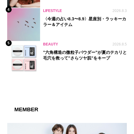
4
LIFESTYLE
2026.8.3
〈今週の占い8.3〜8.9〉星座別・ラッキーカ
ラー＆アイテム
5
BEAUTY
2026.8.5
‟六角構造の微粒子パウダー”が夏のテカリと
毛穴を救って‟さらツヤ肌”をキープ
MEMBER