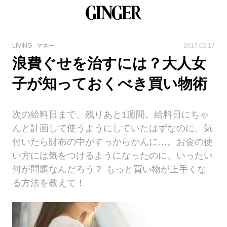
LIVING
マネー
2017.02.17
浪費ぐせを治すには？大人女
子が知っておくべき買い物術
次の給料日まで、残りあと1週間。給料日にちゃ
んと計画して使うようにしていたはずなのに、気
付いたら財布の中がすっからかんに…。お金の使
い方には気をつけるようになったのに、いったい
何が問題なんだろう？ もっと買い物が上手くな
る方法を教えて！