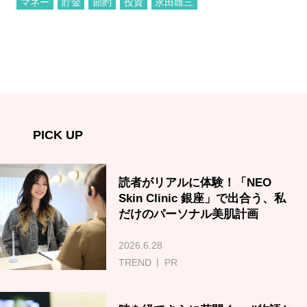
マネー
貯金
節約
投資
永田雄三
PICK UP
読者がリアルに体験！「NEO
Skin Clinic 銀座」で出合う、私
だけのパーソナル美肌計画
2026.6.28
TREND
PR