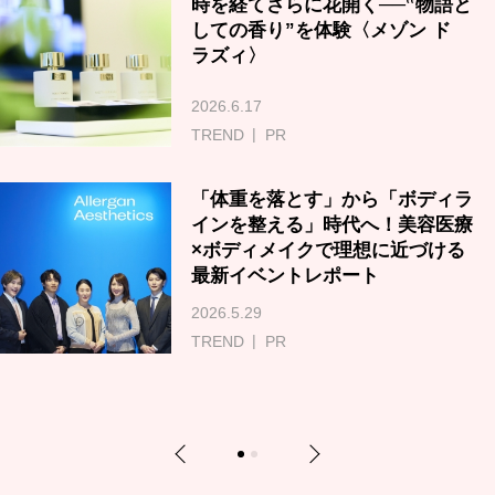
時を経てさらに花開く──‟物語と
しての香り”を体験〈メゾン ド
ラズィ〉
2026.6.17
TREND
PR
「体重を落とす」から「ボディラ
インを整える」時代へ！美容医療
×ボディメイクで理想に近づける
最新イベントレポート
2026.5.29
TREND
PR
Previous
Next
1
2