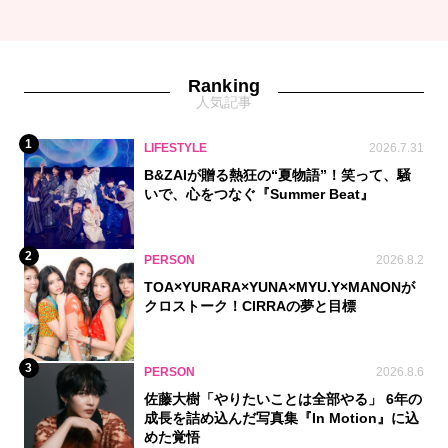
Ranking
人気記事
1
LIFESTYLE
2026.7.31
B&ZAIが贈る熱狂の“夏物語”！笑って、騒
いで、心をつなぐ『Summer Beat』
2
PERSON
2026.8.2
TOA×YURARA×YUNA×MYU.Y×MANONが
クロストーク！CIRRAの夢と目標
3
PERSON
2026.8.6
佐藤大樹「やりたいことは全部やる」 6年の
成長を詰め込んだ写真集『In Motion』に込
めた覚悟