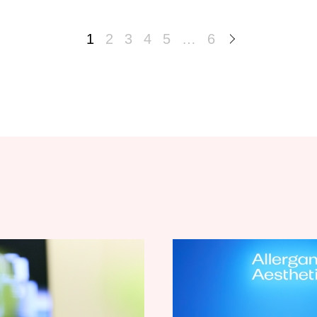
1
2
3
4
5
…
6