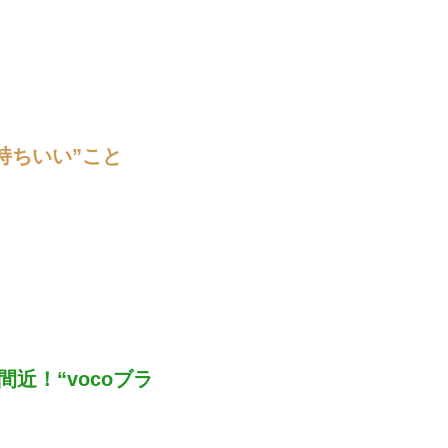
持ちいい”こと
近！“vocoブラ