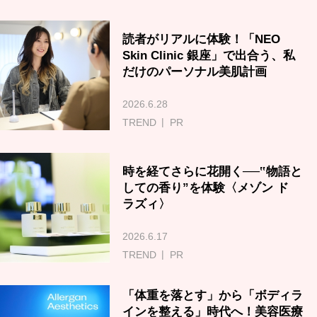
読者がリアルに体験！「NEO
Skin Clinic 銀座」で出合う、私
だけのパーソナル美肌計画
2026.6.28
TREND
PR
時を経てさらに花開く──‟物語と
しての香り”を体験〈メゾン ド
ラズィ〉
2026.6.17
TREND
PR
「体重を落とす」から「ボディラ
インを整える」時代へ！美容医療