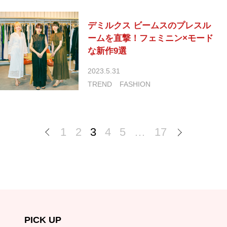
デミルクス ビームスのプレスル
ームを直撃！フェミニン×モード
な新作9選
2023.5.31
TREND
FASHION
1
2
3
4
5
…
17
PICK UP