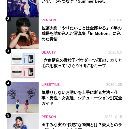
いで、心をつなぐ『Summer Beat』
2
PERSON
2026.8.6
佐藤大樹「やりたいことは全部やる」 6年の
成長を詰め込んだ写真集『In Motion』に込
めた覚悟
3
BEAUTY
2026.8.5
‟六角構造の微粒子パウダー”が夏のテカリと
毛穴を救って‟さらツヤ肌”をキープ
4
LIFESTYLE
2026.1.25
気乗りしないお誘いを上手に断る方法～仕
事・男性・女友達、シチュエーション別完全
ガイド
5
PERSON
2022.10.15
田中みな実の“快感”な瞬間とは？愛犬とのラ