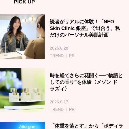
PICK UP
読者がリアルに体験！「NEO
Skin Clinic 銀座」で出合う、私
だけのパーソナル美肌計画
2026.6.28
TREND
PR
時を経てさらに花開く──‟物語と
しての香り”を体験〈メゾン ド
ラズィ〉
2026.6.17
TREND
PR
「体重を落とす」から「ボディラ