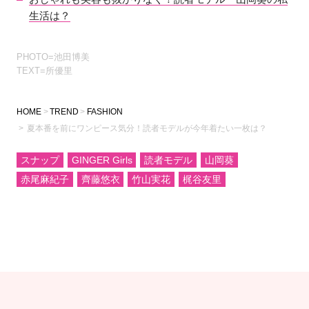
生活は？
PHOTO=池田博美
TEXT=所優里
HOME
TREND
FASHION
夏本番を前にワンピース気分！読者モデルが今年着たい一枚は？
スナップ
GINGER Girls
読者モデル
山岡葵
赤尾麻紀子
齊藤悠衣
竹山実花
梶谷友里