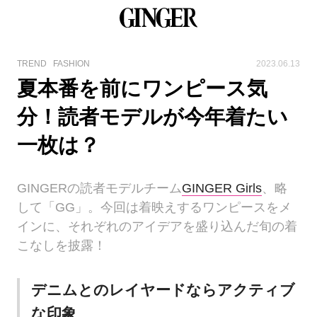
TREND
FASHION
2023.06.13
夏本番を前にワンピース気
分！読者モデルが今年着たい
一枚は？
GINGERの読者モデルチーム
GINGER Girls
、略
して「GG」。今回は着映えするワンピースをメ
インに、それぞれのアイデアを盛り込んだ旬の着
こなしを披露！
デニムとのレイヤードならアクティブ
な印象