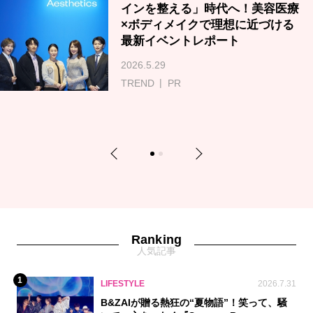
インを整える」時代へ！美容医療
×ボディメイクで理想に近づける
最新イベントレポート
2026.5.29
TREND
PR
Previous
Next
1
2
Ranking
人気記事
1
LIFESTYLE
2026.7.31
B&ZAIが贈る熱狂の“夏物語”！笑って、騒