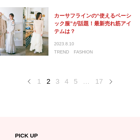
カーサフラインの“使えるベーシ
ック服”が話題！最新売れ筋アイ
テムは？
2023.8.10
TREND
FASHION
1
2
3
4
5
…
17
PICK UP