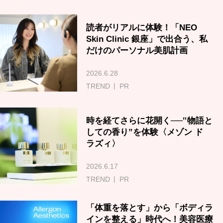
読者がリアルに体験！「NEO
Skin Clinic 銀座」で出合う、私
だけのパーソナル美肌計画
2026.6.28
TREND
PR
時を経てさらに花開く──‟物語と
しての香り”を体験〈メゾン ド
ラズィ〉
2026.6.17
TREND
PR
「体重を落とす」から「ボディラ
インを整える」時代へ！美容医療