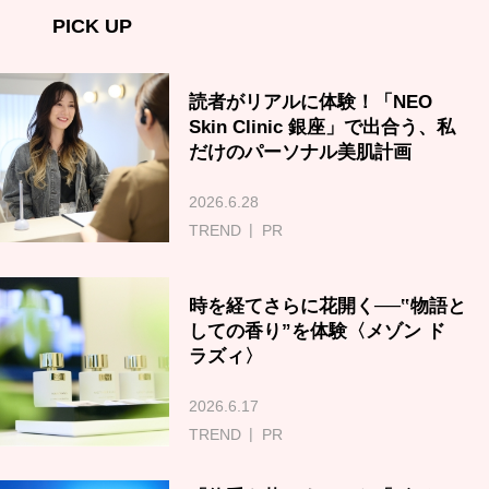
PICK UP
読者がリアルに体験！「NEO
Skin Clinic 銀座」で出合う、私
だけのパーソナル美肌計画
2026.6.28
TREND
PR
時を経てさらに花開く──‟物語と
しての香り”を体験〈メゾン ド
ラズィ〉
2026.6.17
TREND
PR