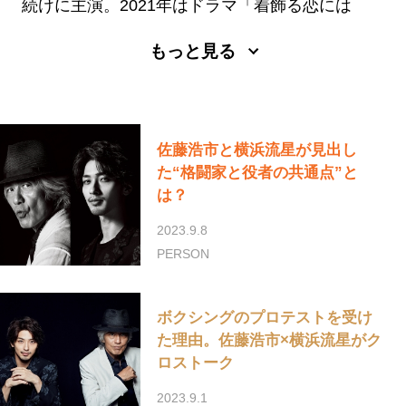
続けに主演。2021年はドラマ「着飾る恋には
理由があって」、映画『あなたの番です 劇場
もっと見る
版』などに出演。
佐藤浩市と横浜流星が見出し
た“格闘家と役者の共通点”と
は？
2023.9.8
PERSON
ボクシングのプロテストを受け
た理由。佐藤浩市×横浜流星がク
ロストーク
2023.9.1