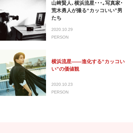
山﨑賢人､横浜流星･･･｡写真家･
荒木勇人が撮る“カッコいい”男
たち
2020.10.29
PERSON
横浜流星——進化する“カッコい
い”の価値観
2020.10.23
PERSON