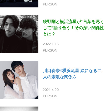
PERSON
綾野剛と横浜流星が“言葉を尽く
して”語り合う！その深い関係性
とは？
2022.1.15
PERSON
川口春奈×横浜流星 絵になる二
人の素敵な関係♡
2021.4.20
PERSON