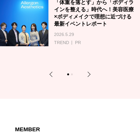
「体重を落とす」から「ボディラ
インを整える」時代へ！美容医療
×ボディメイクで理想に近づける
最新イベントレポート
2026.5.29
TREND
PR
Previous
Next
1
2
MEMBER