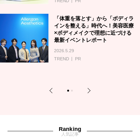
TREND
PR
「体重を落とす」から「ボディラ
インを整える」時代へ！美容医療
×ボディメイクで理想に近づける
最新イベントレポート
2026.5.29
TREND
PR
Previous
Next
1
2
Ranking
人気記事