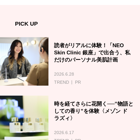
PICK UP
読者がリアルに体験！「NEO
Skin Clinic 銀座」で出合う、私
だけのパーソナル美肌計画
2026.6.28
TREND
PR
時を経てさらに花開く──‟物語と
しての香り”を体験〈メゾン ド
ラズィ〉
2026.6.17