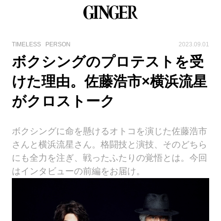
TIMELESS
PERSON
2023.09.01
ボクシングのプロテストを受
けた理由。佐藤浩市×横浜流星
がクロストーク
ボクシングに命を懸けるオトコを演じた佐藤浩市
さんと横浜流星さん。格闘技と演技、そのどちら
にも全力を注ぎ、戦ったふたりの覚悟とは。今回
はインタビューの前編をお届け。