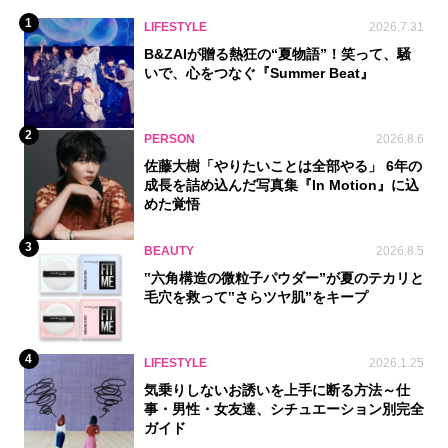
1
LIFESTYLE
2026.7.31
B&ZAIが贈る熱狂の“夏物語”！笑って、騒
いで、心をつなぐ『Summer Beat』
2
PERSON
2026.8.6
佐藤大樹「やりたいことは全部やる」 6年の
成長を詰め込んだ写真集『In Motion』に込
めた覚悟
3
BEAUTY
2026.8.5
‟六角構造の微粒子パウダー”が夏のテカリと
毛穴を救って‟さらツヤ肌”をキープ
4
LIFESTYLE
2026.1.25
気乗りしないお誘いを上手に断る方法～仕
事・男性・女友達、シチュエーション別完全
ガイド