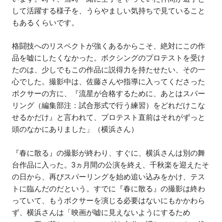
して活躍する様子を、うらやましい気持ちで見ていること
もあるくらいです。
格闘技へのリスペクトが強くあるからこそ、絶対にこの作
品を嘘にしたくなかった。ボクシングのプロテストを受け
たのは、少しでもこの作品に説得力を持たせたい、その一
心でした。撮影中は、佐藤さんや指導に入ってくださった
ボクサーの方に、『流星が合格するために、あとはスパー
リング（編集部注：試合形式で行う練習）をどれだけこな
せるかだけ』と言われて、プロテスト直前はそれがずっと
頭のなかにありました」（横浜さん）
『春に散る』の撮影が終わり、すぐに、横浜さんは別の舞
台作品に入った。3ヵ月間の公演を終え、千秋楽を迎えたそ
の日から、再びスパーリングを始め追い込みをかけ、テス
トに臨んだのだという。すでに『春に散る』の撮影は終わ
っていて、もうボクサーを演じる必要はないにもかかわら
ず、横浜さんは「映画が嘘に見えないようにするため