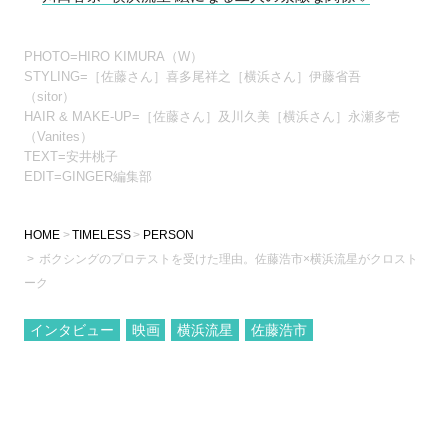
PHOTO=HIRO KIMURA（W）
STYLING=［佐藤さん］喜多尾祥之［横浜さん］伊藤省吾
（sitor）
HAIR & MAKE-UP=［佐藤さん］及川久美［横浜さん］永瀬多壱
（Vanites）
TEXT=安井桃子
EDIT=GINGER編集部
HOME
TIMELESS
PERSON
ボクシングのプロテストを受けた理由。佐藤浩市×横浜流星がクロスト
ーク
インタビュー
映画
横浜流星
佐藤浩市