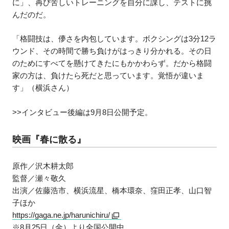
に」、再び苦しいトレーニングを自分に課し、テストに挑
んだのだ。
「格闘技は、儚さを内包しています。ボクシングは3分12ラ
ウンド、その時間で勝ち負けがはっきり分かれる。その日
のためにすべてを懸けてきたにもかかわらず。だから格闘
家の方は、負けたら死だと思っています。覚悟が違いま
す」（横浜さん）
>>インタビュー後編は9月8日公開予定。
映画『春に散る』
原作／沢木耕太郎
監督／瀬々敬久
出演／佐藤浩市、横浜流星、橋本環奈、窪田正孝、山口智
子ほか
https://gaga.ne.jp/harunichiru/
※8月25日（金）より全国公開中