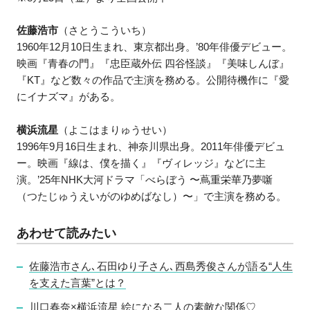
佐藤浩市
（さとうこういち）
1960年12月10日生まれ、東京都出身。’80年俳優デビュー。
映画『青春の門』『忠臣蔵外伝 四谷怪談』『美味しんぼ』
『KT』など数々の作品で主演を務める。公開待機作に『愛
にイナズマ』がある。
横浜流星
（よこはまりゅうせい）
1996年9月16日生まれ、神奈川県出身。2011年俳優デビュ
ー。映画『線は、僕を描く』『ヴィレッジ』などに主
演。’25年NHK大河ドラマ「べらぼう 〜蔦重栄華乃夢噺
（つたじゅうえいがのゆめばなし）〜」で主演を務める。
あわせて読みたい
佐藤浩市さん､石田ゆり子さん､西島秀俊さんが語る“人生
を支えた言葉”とは？
川口春奈×横浜流星 絵になる二人の素敵な関係♡