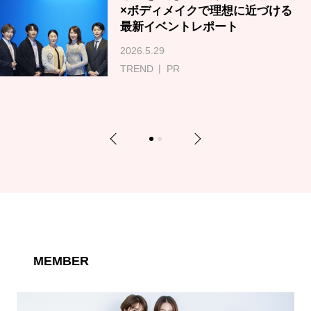
×ボディメイクで理想に近づける
最新イベントレポート
2026.5.29
TREND
PR
Previous
Next
1
2
MEMBER