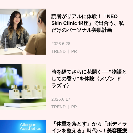
読者がリアルに体験！「NEO
Skin Clinic 銀座」で出合う、私
だけのパーソナル美肌計画
2026.6.28
TREND
PR
時を経てさらに花開く──‟物語と
しての香り”を体験〈メゾン ド
ラズィ〉
2026.6.17
TREND
PR
「体重を落とす」から「ボディラ
インを整える」時代へ！美容医療