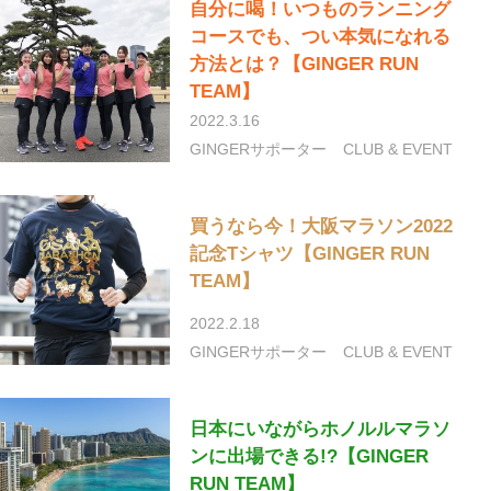
自分に喝！いつものランニング
コースでも、つい本気になれる
方法とは？【GINGER RUN
TEAM】
2022.3.16
GINGERサポーター
CLUB & EVENT
買うなら今！大阪マラソン2022
記念Tシャツ【GINGER RUN
TEAM】
2022.2.18
GINGERサポーター
CLUB & EVENT
日本にいながらホノルルマラソ
ンに出場できる!?【GINGER
RUN TEAM】