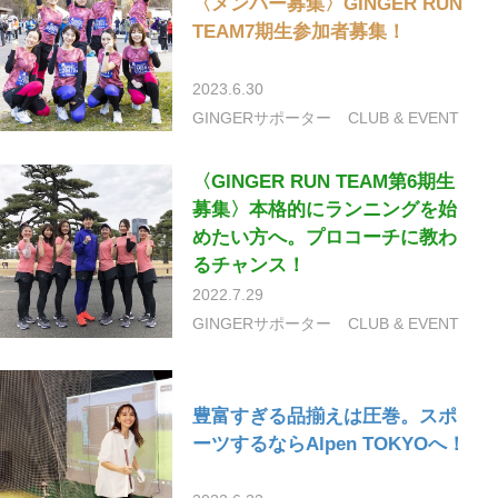
〈メンバー募集〉GINGER RUN
TEAM7期生参加者募集！
2023.6.30
GINGERサポーター
CLUB & EVENT
〈GINGER RUN TEAM第6期生
募集〉本格的にランニングを始
めたい方へ。プロコーチに教わ
るチャンス！
2022.7.29
GINGERサポーター
CLUB & EVENT
豊富すぎる品揃えは圧巻。スポ
ーツするならAlpen TOKYOへ！