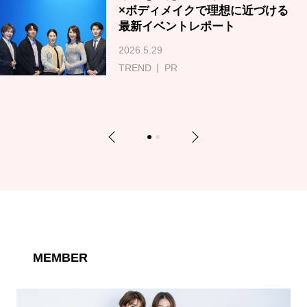
×ボディメイクで理想に近づける
最新イベントレポート
2026.5.29
TREND
PR
Previous
Next
1
2
MEMBER