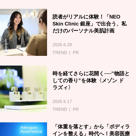
読者がリアルに体験！「NEO
Skin Clinic 銀座」で出合う、私
だけのパーソナル美肌計画
2026.6.28
TREND
PR
時を経てさらに花開く──‟物語と
しての香り”を体験〈メゾン ド
ラズィ〉
2026.6.17
TREND
PR
「体重を落とす」から「ボディラ
インを整える」時代へ！美容医療