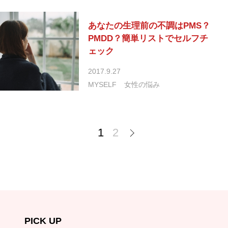
あなたの生理前の不調はPMS？
PMDD？簡単リストでセルフチ
ェック
2017.9.27
MYSELF
女性の悩み
1
2
PICK UP