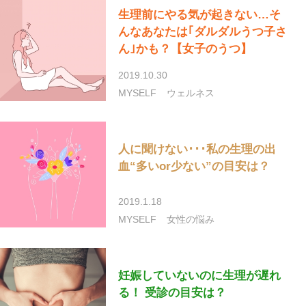
生理前にやる気が起きない…そ
んなあなたは｢ダルダルうつ子さ
ん｣かも？【女子のうつ】
2019.10.30
MYSELF
ウェルネス
人に聞けない･･･私の生理の出
血“多いor少ない”の目安は？
2019.1.18
MYSELF
女性の悩み
妊娠していないのに生理が遅れ
る！ 受診の目安は？