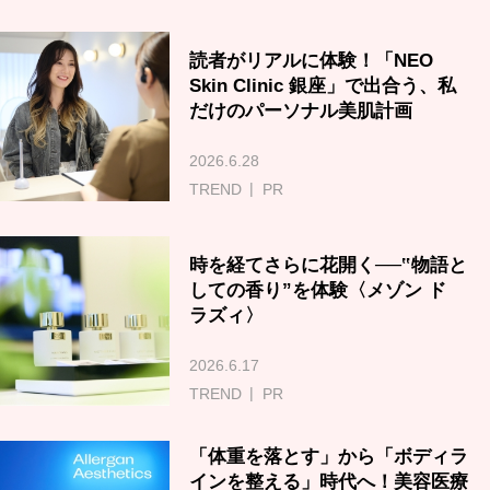
読者がリアルに体験！「NEO
Skin Clinic 銀座」で出合う、私
だけのパーソナル美肌計画
2026.6.28
TREND
PR
時を経てさらに花開く──‟物語と
しての香り”を体験〈メゾン ド
ラズィ〉
2026.6.17
TREND
PR
「体重を落とす」から「ボディラ
インを整える」時代へ！美容医療