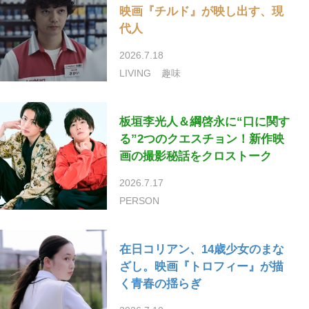
映画『チルド』が映し出す、現
代人
2026.7.18
LIVING
趣味
板垣李光人＆綱啓永に“口に関す
る”2つのクエスチョン！新作映
画の撮影秘話をクロストーク
2026.7.17
PERSON
在日コリアン、14歳少女のまな
ざし。映画『トロフィー』が描
く青春の揺らぎ