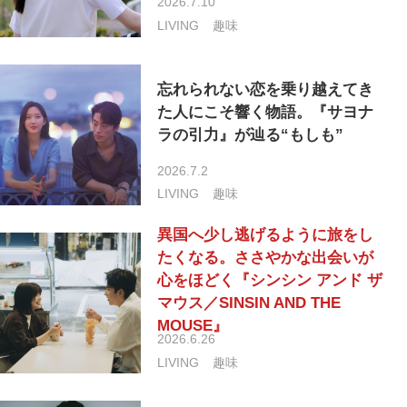
2026.7.10
LIVING
趣味
忘れられない恋を乗り越えてき
た人にこそ響く物語。『サヨナ
ラの引力』が辿る“もしも”
2026.7.2
LIVING
趣味
異国へ少し逃げるように旅をし
たくなる。ささやかな出会いが
心をほどく『シンシン アンド ザ
マウス／SINSIN AND THE
MOUSE』
2026.6.26
LIVING
趣味