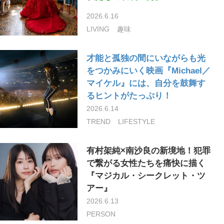
2026.6.16
LIVING
趣味
才能と孤独の間にいながらも光
をつかみにいく映画『Michael／
マイケル』には、自分を鼓舞す
るヒントがたっぷり！
2026.6.14
TREND
LIFESTYLE
有村架純×南沙良の新境地！犯罪
で繋がる女性たちを痛快に描く
『マジカル・シークレット・ツ
アー』
2026.6.13
PERSON