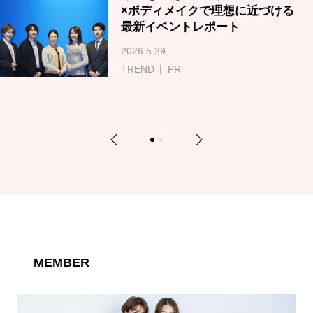
×ボディメイクで理想に近づける
最新イベントレポート
2026.5.29
TREND
PR
Previous
Next
1
2
MEMBER