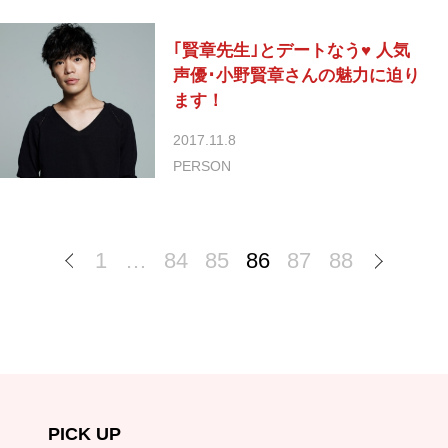
｢賢章先生｣とデートなう♥ 人気
声優･小野賢章さんの魅力に迫り
ます！
2017.11.8
PERSON
1
…
84
85
86
87
88
PICK UP