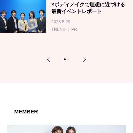
×ボディメイクで理想に近づける
最新イベントレポート
2026.5.29
TREND
PR
Previous
Next
1
2
MEMBER