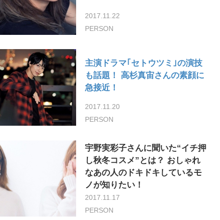
2017.11.22
PERSON
主演ドラマ｢セトウツミ｣の演技
も話題！ 高杉真宙さんの素顔に
急接近！
2017.11.20
PERSON
宇野実彩子さんに聞いた“イチ押
し秋冬コスメ”とは？ おしゃれ
なあの人のドキドキしているモ
ノが知りたい！
2017.11.17
PERSON