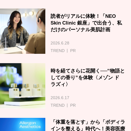
読者がリアルに体験！「NEO
Skin Clinic 銀座」で出合う、私
だけのパーソナル美肌計画
2026.6.28
TREND
PR
時を経てさらに花開く──‟物語と
しての香り”を体験〈メゾン ド
ラズィ〉
2026.6.17
TREND
PR
「体重を落とす」から「ボディラ
インを整える」時代へ！美容医療