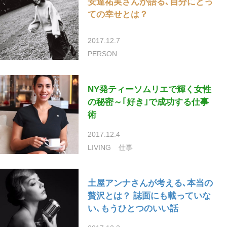
安達祐実さんが語る､自分にとっ
ての幸せとは？
2017.12.7
PERSON
NY発ティーソムリエで輝く女性
の秘密～｢好き｣で成功する仕事
術
2017.12.4
LIVING
仕事
土屋アンナさんが考える､本当の
贅沢とは？ 誌面にも載っていな
い､もうひとつのいい話