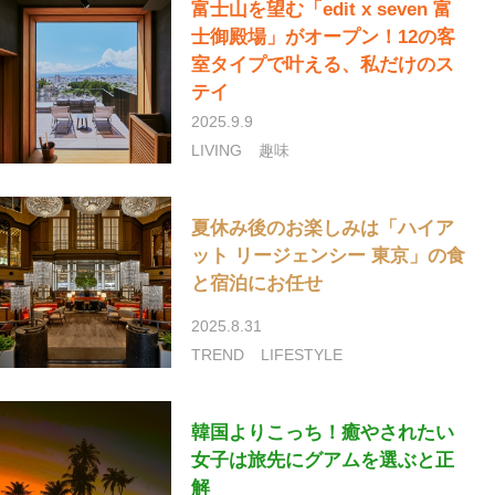
富士山を望む「edit x seven 富
士御殿場」がオープン！12の客
室タイプで叶える、私だけのス
テイ
2025.9.9
LIVING
趣味
夏休み後のお楽しみは「ハイア
ット リージェンシー 東京」の食
と宿泊にお任せ
2025.8.31
TREND
LIFESTYLE
韓国よりこっち！癒やされたい
女子は旅先にグアムを選ぶと正
解