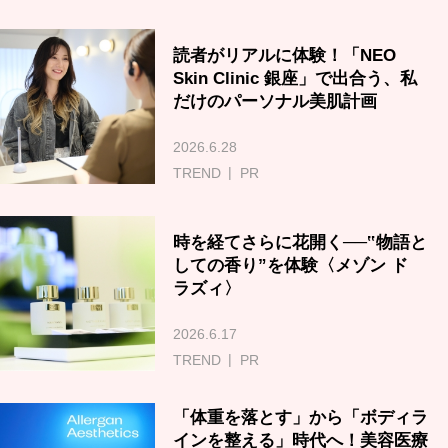
読者がリアルに体験！「NEO
Skin Clinic 銀座」で出合う、私
だけのパーソナル美肌計画
2026.6.28
TREND
PR
時を経てさらに花開く──‟物語と
しての香り”を体験〈メゾン ド
ラズィ〉
2026.6.17
TREND
PR
「体重を落とす」から「ボディラ
インを整える」時代へ！美容医療