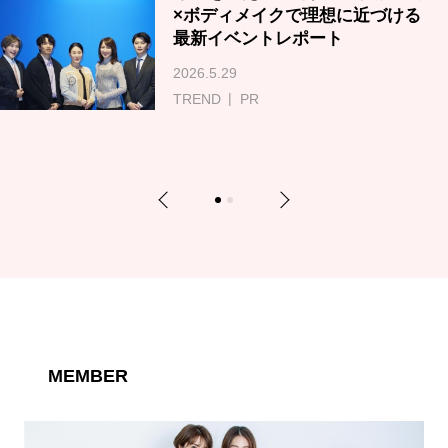
×ボディメイクで理想に近づける
最新イベントレポート
2026.5.29
TREND
PR
Previous
Next
1
2
MEMBER