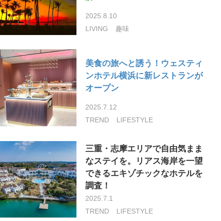
2025.8.10
LIVING
趣味
美食の旅へと誘う！ウェスティ
ンホテル横浜に新レストランが
オープン
2025.7.12
TREND
LIFESTYLE
三重・志摩エリアで自由気まま
なステイを。リアス海岸を一望
できるエキゾチックなホテルを
調査！
2025.7.1
TREND
LIFESTYLE