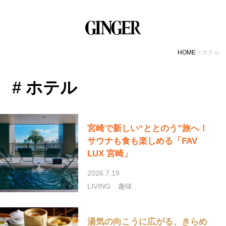
HOME
ホテル
# ホテル
宮崎で新しい“ととのう”旅へ！
サウナも食も楽しめる「FAV
LUX 宮崎」
2026.7.19
LIVING
趣味
湯気の向こうに広がる、きらめ