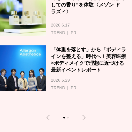
しての香り”を体験〈メゾン ド
ラズィ〉
2026.6.17
TREND
PR
「体重を落とす」から「ボディラ
インを整える」時代へ！美容医療
×ボディメイクで理想に近づける
最新イベントレポート
2026.5.29
TREND
PR
Previous
Next
1
2