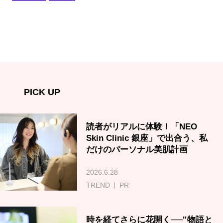
PICK UP
読者がリアルに体験！「NEO
Skin Clinic 銀座」で出合う、私
だけのパーソナル美肌計画
2026.6.28
TREND
PR
時を経てさらに花開く──‟物語と