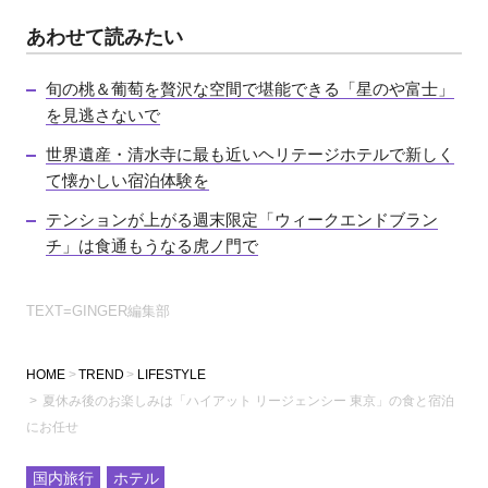
あわせて読みたい
旬の桃＆葡萄を贅沢な空間で堪能できる「星のや富士」
を見逃さないで
世界遺産・清水寺に最も近いヘリテージホテルで新しく
て懐かしい宿泊体験を
テンションが上がる週末限定「ウィークエンドブラン
チ」は食通もうなる虎ノ門で
TEXT=GINGER編集部
HOME
TREND
LIFESTYLE
夏休み後のお楽しみは「ハイアット リージェンシー 東京」の食と宿泊
にお任せ
国内旅行
ホテル