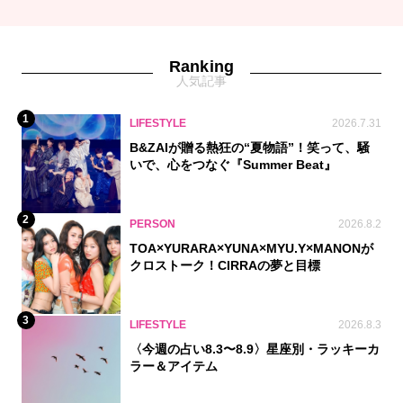
Ranking
人気記事
1
LIFESTYLE
2026.7.31
B&ZAIが贈る熱狂の“夏物語”！笑って、騒
いで、心をつなぐ『Summer Beat』
2
PERSON
2026.8.2
TOA×YURARA×YUNA×MYU.Y×MANONが
クロストーク！CIRRAの夢と目標
3
LIFESTYLE
2026.8.3
〈今週の占い8.3〜8.9〉星座別・ラッキーカ
ラー＆アイテム