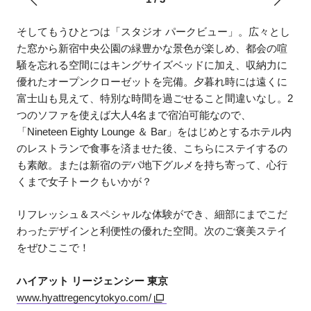
そしてもうひとつは「スタジオ パークビュー」。広々とし
た窓から新宿中央公園の緑豊かな景色が楽しめ、都会の喧
騒を忘れる空間にはキングサイズベッドに加え、収納力に
優れたオープンクローゼットを完備。夕暮れ時には遠くに
富士山も見えて、特別な時間を過ごせること間違いなし。2
つのソファを使えば大人4名まで宿泊可能なので、
「Nineteen Eighty Lounge ＆ Bar」をはじめとするホテル内
のレストランで食事を済ませた後、こちらにステイするの
も素敵。または新宿のデパ地下グルメを持ち寄って、心行
くまで女子トークもいかが？
リフレッシュ＆スペシャルな体験ができ、細部にまでこだ
わったデザインと利便性の優れた空間。次のご褒美ステイ
をぜひここで！
ハイアット リージェンシー 東京
www.hyattregencytokyo.com/