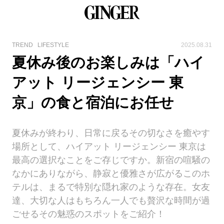
TREND
LIFESTYLE
2025.08.31
夏休み後のお楽しみは「ハイ
アット リージェンシー 東
京」の食と宿泊にお任せ
夏休みが終わり、日常に戻るその切なさを癒やす
場所として、ハイアット リージェンシー 東京は
最高の選択なことをご存じですか。新宿の喧騒の
なかにありながら、静寂と優雅さが広がるこのホ
テルは、まるで特別な隠れ家のような存在。女友
達、大切な人はもちろん一人でも贅沢な時間が過
ごせるその魅惑のスポットをご紹介！