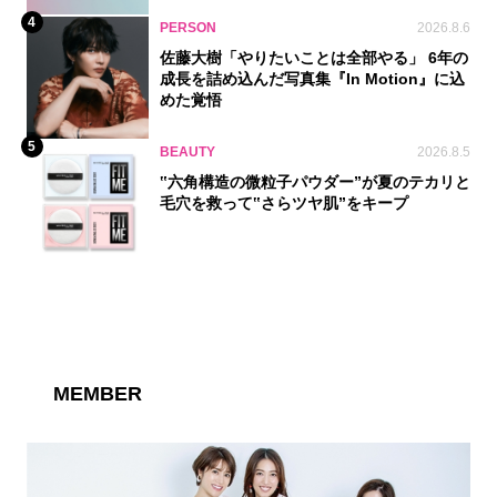
4
PERSON
2026.8.6
佐藤大樹「やりたいことは全部やる」 6年の
成長を詰め込んだ写真集『In Motion』に込
めた覚悟
5
BEAUTY
2026.8.5
‟六角構造の微粒子パウダー”が夏のテカリと
毛穴を救って‟さらツヤ肌”をキープ
MEMBER