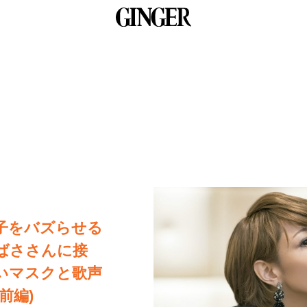
子をバズらせる
ばささんに接
いマスクと歌声
前編)