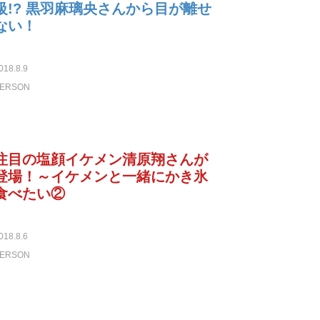
級!? 黒羽麻璃央さんから目が離せ
ない！
018.8.9
ERSON
注目の塩顔イケメン清原翔さんが
登場！～イケメンと一緒にかき氷
食べたい②
018.8.6
ERSON