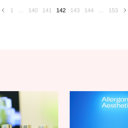
1
…
140
141
142
143
144
…
153