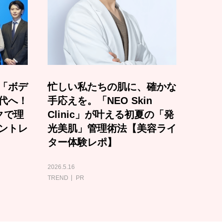
「ボデ
忙しい私たちの肌に、確かな
代へ！
手応えを。「NEO Skin
クで理
Clinic」が叶える初夏の「発
ントレ
光美肌」管理術法【美容ライ
ター体験レポ】
2026.5.16
TREND
PR