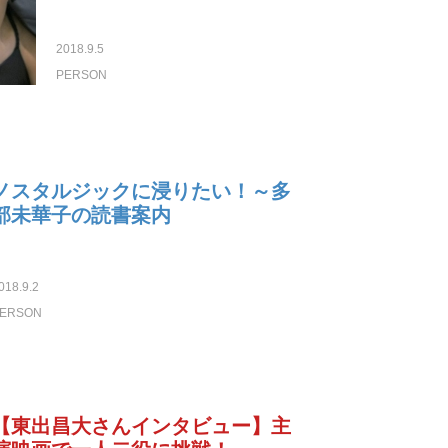
2018.9.5
PERSON
ノスタルジックに浸りたい！～多
部未華子の読書案内
018.9.2
ERSON
【東出昌大さんインタビュー】主