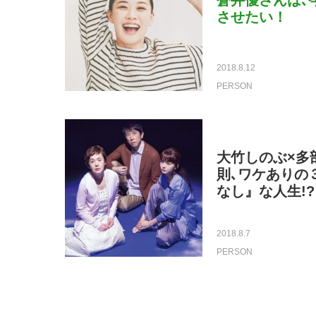
蒼井優さんは､
させたい！
2018.8.12
PERSON
大竹しのぶ×多
則､ワケありの
なし』な人生!?
2018.8.7
PERSON