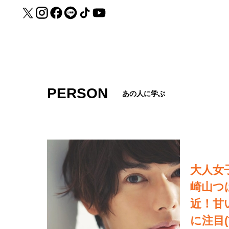
PERSON
あの人に学ぶ
大人女
崎山つ
近！甘
に注目(