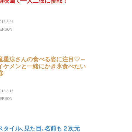
演映画で一人二役に挑戦！
018.8.26
ERSON
竜星涼さんの食べる姿に注目♡～
イケメンと一緒にかき氷食べたい
③
018.8.15
ERSON
スタイル､見た目､名前も２次元