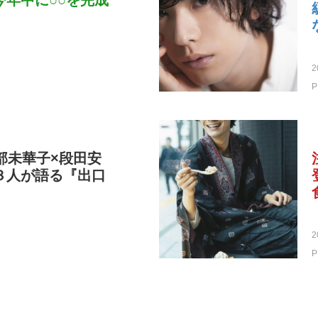
今年中に○○を完成
2
P
部未華子×段田安
３人が語る『出口
2
P