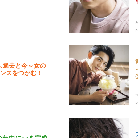
2
P
､過去と今～女の
ンスをつかむ！
2
P