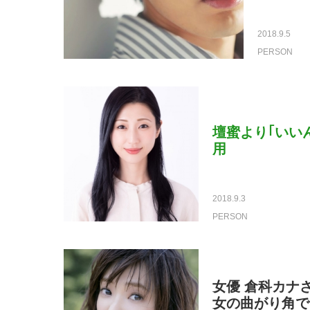
2018.9.5
PERSON
壇蜜より｢いい
用
2018.9.3
PERSON
女優 倉科カナさ
女の曲がり角で