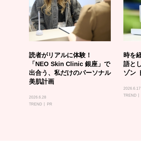
読者がリアルに体験！
時を経
「NEO Skin Clinic 銀座」で
語と
出合う、私だけのパーソナル
ゾン 
美肌計画
2026.6.17
TREND
2026.6.28
TREND
PR