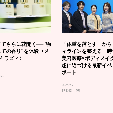
てさらに花開く──‟物
「体重を落とす」から
しての香り”を体験〈メ
ィラインを整える」時
ド ラズィ〉
美容医療×ボディメイ
想に近づける最新イベ
ポート
PR
2026.5.29
TREND
PR