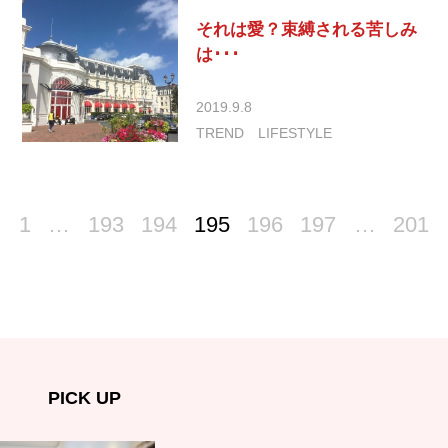
それは愛？束縛される苦しみ
は･･･
2019.9.8
TREND
LIFESTYLE
1
…
193
194
195
196
197
…
201
PICK UP