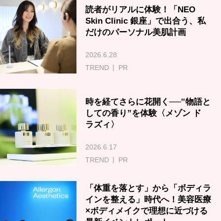
読者がリアルに体験！「NEO
Skin Clinic 銀座」で出合う、私
だけのパーソナル美肌計画
2026.6.28
TREND
PR
時を経てさらに花開く──‟物語と
しての香り”を体験〈メゾン ド
ラズィ〉
2026.6.17
TREND
PR
「体重を落とす」から「ボディラ
インを整える」時代へ！美容医療
×ボディメイクで理想に近づける