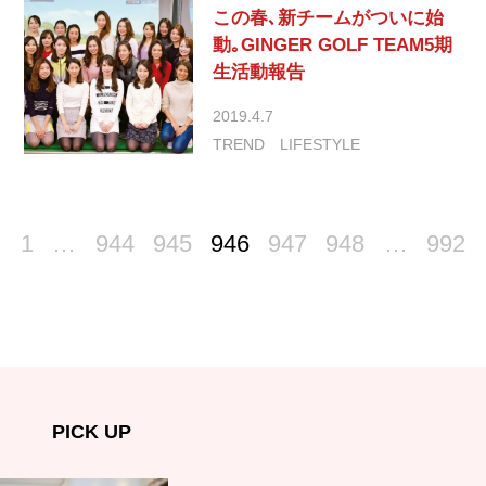
この春､新チームがついに始
動｡GINGER GOLF TEAM5期
生活動報告
2019.4.7
TREND
LIFESTYLE
1
…
944
945
946
947
948
…
992
PICK UP