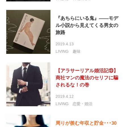
『あちらにいる鬼』——モデ
ル小説から見えてくる男女の
旅路
2019.4.13
LIVING
趣味
【アラサーリアル婚活記⑬】
商社マンの魔法のセリフに騙
されるな！の巻
2019.4.12
LIVING
恋愛・婚活
周りが羨む年収と貯金･･･30