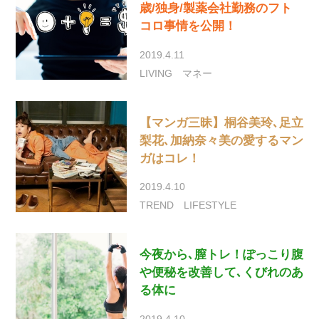
歳/独身/製薬会社勤務のフト
コロ事情を公開！
2019.4.11
LIVING
マネー
【マンガ三昧】桐谷美玲､足立
梨花､加納奈々美の愛するマン
ガはコレ！
2019.4.10
TREND
LIFESTYLE
今夜から､膣トレ！ぽっこり腹
や便秘を改善して､くびれのあ
る体に
2019.4.10