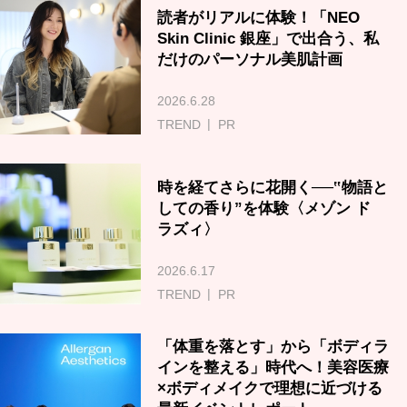
読者がリアルに体験！「NEO
Skin Clinic 銀座」で出合う、私
だけのパーソナル美肌計画
2026.6.28
TREND
PR
時を経てさらに花開く──‟物語と
しての香り”を体験〈メゾン ド
ラズィ〉
2026.6.17
TREND
PR
「体重を落とす」から「ボディラ
インを整える」時代へ！美容医療
×ボディメイクで理想に近づける