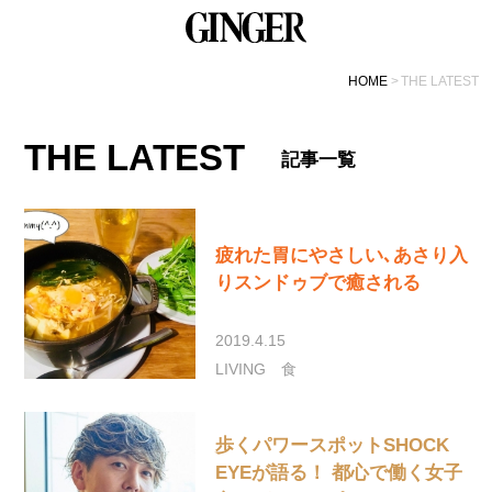
HOME
THE LATEST
THE LATEST
記事一覧
疲れた胃にやさしい､あさり入
りスンドゥブで癒される
2019.4.15
LIVING
食
歩くパワースポットSHOCK
EYEが語る！ 都心で働く女子