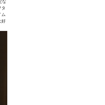
定な
フタ
イム
大好