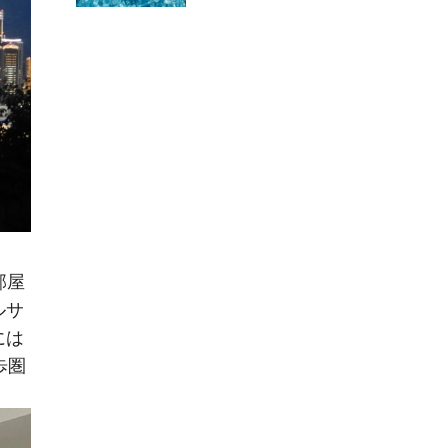
部屋
ルサ
には
歩圏