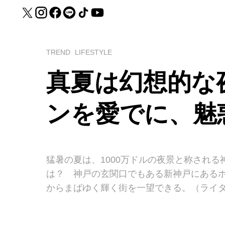
TREND
LIFESTYLE
真夏は幻想的な
ンを愛でに、魅
猛暑の夏は、1000万ドルの夜景と称され
は？ 神戸の玄関口でもある新神戸にある
からまばゆく輝く街を一望できる。（ライ