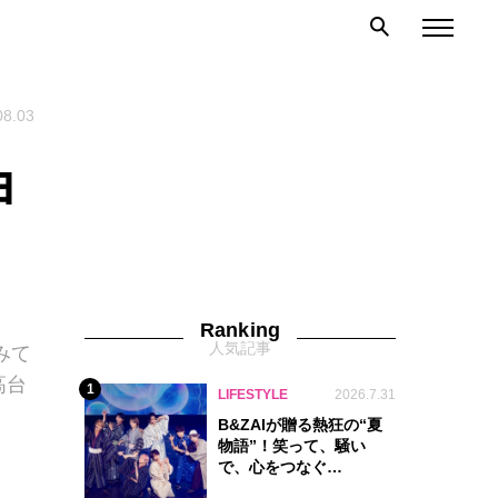
08.03
ョ
Ranking
人気記事
みて
高台
1
LIFESTYLE
2026.7.31
B&ZAIが贈る熱狂の“夏
物語”！笑って、騒い
で、心をつなぐ
『Summer Beat』