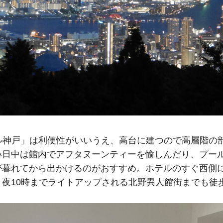
ル神戸」は利便性がいいうえ、高台に建つので高層階の
い日中は館内でアフタヌーンティーを愉しんだり、プー
が暮れてから出かけるのがおすすめ。ホテルのすぐ西側
夜10時までライトアップされる北野異人館街までも徒