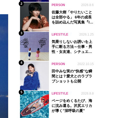
2
PERSON
2026.8.6
佐藤大樹「やりたいこと
は全部やる」 6年の成長
を詰め込んだ写真集『In
Motion』に込めた覚悟
3
LIFESTYLE
2026.1.25
気乗りしないお誘いを上
手に断る方法～仕事・男
性・女友達、シチュエー
ション別完全ガイド
4
PERSON
2022.10.15
田中みな実の“快感”な瞬
間とは？愛犬とのラブラ
ブショットも公開
5
LIFESTYLE
2026.8.8
ページをめくるたび、海
に沈み還る。沢尻エリカ
が導く‟深呼吸の夏”