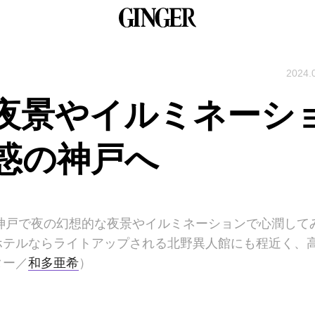
2024.
夜景やイルミネーシ
惑の神戸へ
る神戸で夜の幻想的な夜景やイルミネーションで心潤して
ホテルならライトアップされる北野異人館にも程近く、
ター／
和多亜希
）