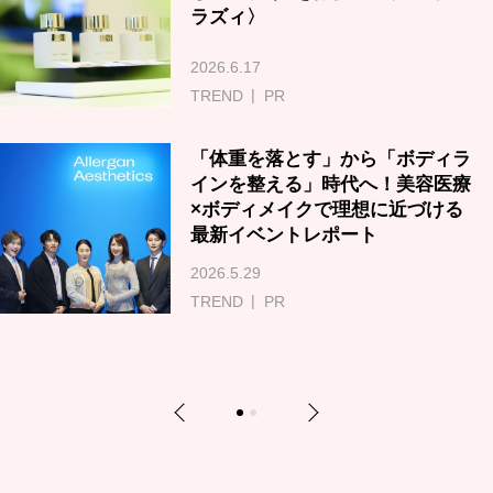
ラズィ〉
2026.6.17
TREND
PR
「体重を落とす」から「ボディラ
インを整える」時代へ！美容医療
×ボディメイクで理想に近づける
最新イベントレポート
2026.5.29
TREND
PR
Previous
Next
1
2