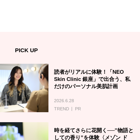
PICK UP
読者がリアルに体験！「NEO
Skin Clinic 銀座」で出合う、私
だけのパーソナル美肌計画
2026.6.28
TREND
PR
時を経てさらに花開く──‟物語と
しての香り”を体験〈メゾン ド