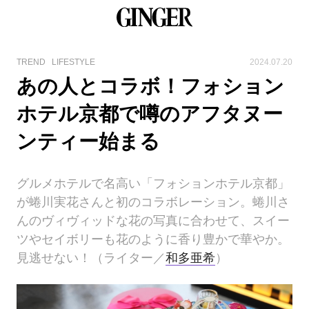
TREND
LIFESTYLE
2024.07.20
あの人とコラボ！フォション
ホテル京都で噂のアフタヌー
ンティー始まる
グルメホテルで名高い「フォションホテル京都」
が蜷川実花さんと初のコラボレーション。蜷川さ
んのヴィヴィッドな花の写真に合わせて、スイー
ツやセイボリーも花のように香り豊かで華やか。
見逃せない！（ライター／
和多亜希
）