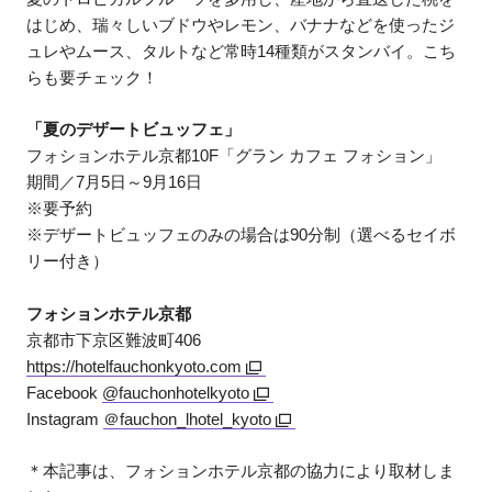
はじめ、瑞々しいブドウやレモン、バナナなどを使ったジ
ュレやムース、タルトなど常時14種類がスタンバイ。こち
らも要チェック！
「夏のデザートビュッフェ」
フォションホテル京都10F「グラン カフェ フォション」
期間／7月5日～9月16日
※要予約
※デザートビュッフェのみの場合は90分制（選べるセイボ
リー付き）
フォションホテル京都
京都市下京区難波町406
https://hotelfauchonkyoto.com
Facebook
@fauchonhotelkyoto
Instagram
＠fauchon_lhotel_kyoto
＊本記事は、フォションホテル京都の協力により取材しま