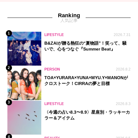
Ranking
人気記事
1
LIFESTYLE
2026.7.31
B&ZAIが贈る熱狂の“夏物語”！笑って、騒
いで、心をつなぐ『Summer Beat』
2
PERSON
2026.8.2
TOA×YURARA×YUNA×MYU.Y×MANONが
クロストーク！CIRRAの夢と目標
3
LIFESTYLE
2026.8.3
〈今週の占い8.3〜8.9〉星座別・ラッキーカ
ラー＆アイテム
4