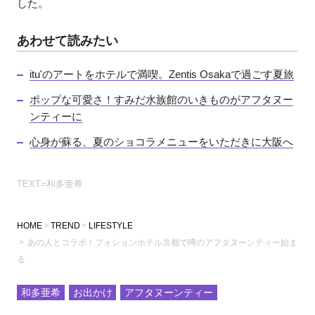
した。
あわせて読みたい
itu'のアートをホテルで満喫。Zentis Osakaで過ごす夏旅
ポップな可愛さ！すみだ水族館のいきものがアフタヌー
ンティーに
心身が蘇る、夏のショコラメニューをいただきに大阪へ
TEXT=和多亜希
HOME
TREND
LIFESTYLE
あの人とコラボ！フォションホテル京都で噂のアフタヌーンティー始ま
る
和多亜希
お出かけ
アフタヌーンティー