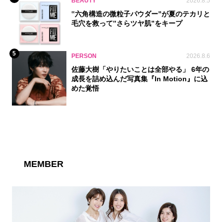
BEAUTY
2026.8.5
‟六角構造の微粒子パウダー”が夏のテカリと
毛穴を救って‟さらツヤ肌”をキープ
5
PERSON
2026.8.6
佐藤大樹「やりたいことは全部やる」 6年の
成長を詰め込んだ写真集『In Motion』に込
めた覚悟
MEMBER