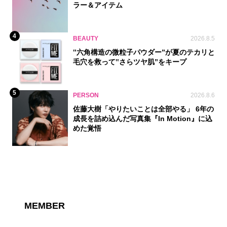
ラー＆アイテム
4
BEAUTY
2026.8.5
‟六角構造の微粒子パウダー”が夏のテカリと
毛穴を救って‟さらツヤ肌”をキープ
5
PERSON
2026.8.6
佐藤大樹「やりたいことは全部やる」 6年の
成長を詰め込んだ写真集『In Motion』に込
めた覚悟
MEMBER