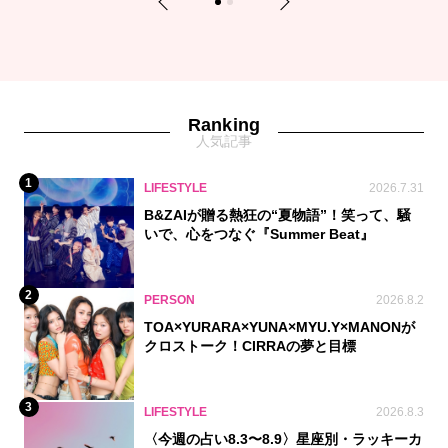
Previous
Next
1
2
Ranking
人気記事
1
LIFESTYLE
2026.7.31
B&ZAIが贈る熱狂の“夏物語”！笑って、騒
いで、心をつなぐ『Summer Beat』
2
PERSON
2026.8.2
TOA×YURARA×YUNA×MYU.Y×MANONが
クロストーク！CIRRAの夢と目標
3
LIFESTYLE
2026.8.3
〈今週の占い8.3〜8.9〉星座別・ラッキーカ