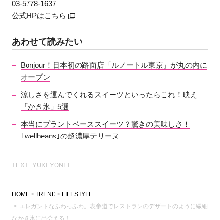
03-5778-1637
公式HPは
こちら
あわせて読みたい
Bonjour！日本初の路面店「ルノートル東京」が丸の内に
オープン
涼しさを運んでくれるスイーツといったらこれ！映え
「かき氷」5選
本当にプラントベーススイーツ？驚きの美味しさ！
｢wellbeans｣の超濃厚テリーヌ
TEXT=YUKI YONEI
HOME
TREND
LIFESTYLE
エレガントなふわっふわ。表参道でレストランのデザートのように繊細
なかき氷に出会える！