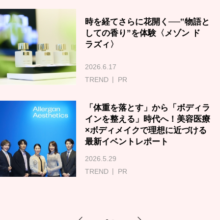
時を経てさらに花開く──‟物語と
しての香り”を体験〈メゾン ド
ラズィ〉
2026.6.17
TREND
PR
「体重を落とす」から「ボディラ
インを整える」時代へ！美容医療
×ボディメイクで理想に近づける
最新イベントレポート
2026.5.29
TREND
PR