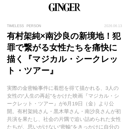
TIMELESS
PERSON
2026.06.13
有村架純×南沙良の新境地！犯
罪で繋がる女性たちを痛快に
描く『マジカル・シークレッ
ト・ツアー』
実際の金密輸事件に着想を得て描かれる、3人の
女性の“人生の再起”をかけた映画『マジカル・シ
ークレット・ツアー』が6月19日（金）より公
開。有村架純さん・黒木華さん・南沙良さんが初
共演を果たし、社会の片隅で追い詰められた女性
たちが、思いがけない“密輸”をきっかけに自分の