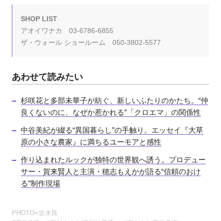
SHOP LIST
アオイワナカ 03-6786-6855
ザ・ウォール ショールーム 050-3802-5577
あわせて読みたい
杉咲花と多部未華子が紡ぐ、新しいふたりのかたち。“仲
良くないのに、なぜか惹かれる”「クロエマ」の関係性
中谷美紀が綴る“異国暮らし”の手触り。エッセイ『大草
原の小さな農家』に満ちるユーモアと感性
作り込まれたルックが独特の世界観へ誘う。プロデュー
サー・賀来賢人と主演・穂志もえかが語る“信頼のおけ
る”制作現場
PHOTO=古水良