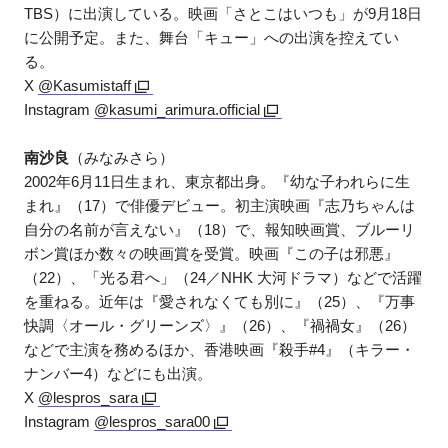
TBS）に出演している。映画「さとこはいつも」が9月18日
に公開予定。また、舞台「キュー」への出演を控えてい
る。
X
@Kasumistaff
Instagram
@kasumi_arimura.official
南沙良
（みなみさら）
2002年6月11日生まれ、東京都出身。『幼な子われらに生
まれ』（17）で俳優デビュー。初主演映画『志乃ちゃんは
自分の名前が言えない』（18）で、報知映画賞、ブルーリ
ボン賞ほか数々の映画賞を受賞。映画『この子は邪悪』
（22）、「光る君へ」（24／NHK 大河ドラマ）などで活躍
を重ねる。近年は『愛されなくても別に』（25）、『万事
快調〈オール・グリーンズ〉』（26）、『禍禍女』（26）
などで主演を務めるほか、香港映画『殺手#4』（キラー・
ナンバー4）などにも出演。
X
@lespros_sara
Instagram
@lespros_sara00