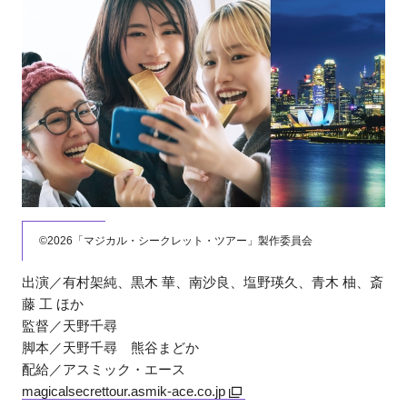
©︎2026「マジカル・シークレット・ツアー」製作委員会
出演／有村架純、黒木 華、南沙良、塩野瑛久、青木 柚、斎
藤 工 ほか
監督／天野千尋
脚本／天野千尋 熊谷まどか
配給／アスミック・エース
magicalsecrettour.asmik-ace.co.jp