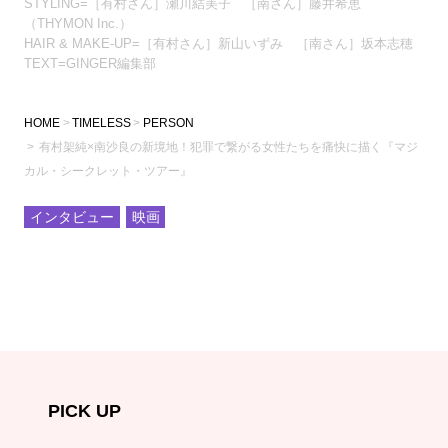
STYLING=［有村さん］瀬川結美子 ［南さん］藤井希恵
（THYMON Inc.）
HAIR & MAKE-UP=［有村さん］新山いずみ ［南さん］坂本志穂
TEXT=GINGER編集部
HOME
TIMELESS
PERSON
有村架純×南沙良の新境地！犯罪で繋がる女性たちを痛快に描く『マジ
カル・シークレット・ツアー』
インタビュー
映画
PICK UP