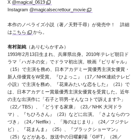
X
@magical_0619
Instagram
@magicalsecrettour_movie
本作のノベライズ小説（著／天野千尋）が発売中！ 詳細
は
こちら
から。
有村架純
（ありむらかすみ）
1993年2月13日生まれ、兵庫県出身。2010年テレビ朝日ド
ラマ「ハガネの女」でドラマ初出演。映画『ビリギャル』
（15）で主演を務め、日本アカデミー賞優秀主演女優賞・
新人俳優賞をW受賞。『ひよっこ』（17／NHK連続テレビ
小説）で主演を務め、『花束みたいな恋をした』（21）で
は、日本アカデミー賞最優秀主演女優賞を受賞した。近年
の主な出演作に「石子と羽男-そんなコトで訴えます?-」
（22／TBS）、「どうする家康」（23／NHK 大河ドラ
マ）、『ちひろさん』（23）などに出演。「さよならのつ
づき」（24／Netflix）、「海のはじまり」（24／フジテレ
ビ）、『花まんま』（25）、『ブラックショーマン』
（25）などがある。放送中の日曜劇場「GIFT」（26／