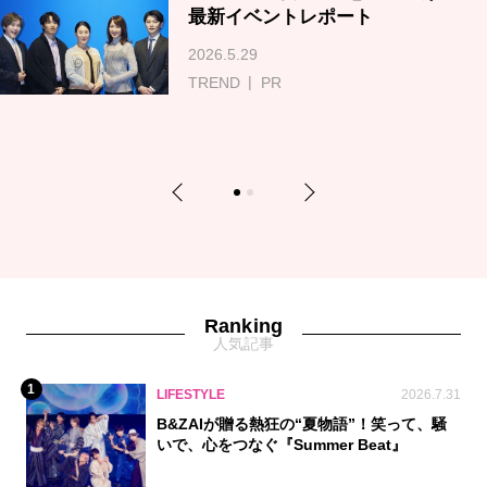
最新イベントレポート
2026.5.29
TREND
PR
Previous
Next
1
2
Ranking
人気記事
1
LIFESTYLE
2026.7.31
B&ZAIが贈る熱狂の“夏物語”！笑って、騒
いで、心をつなぐ『Summer Beat』