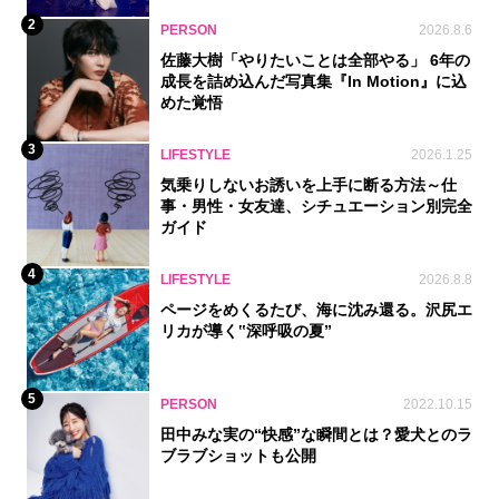
2
PERSON
2026.8.6
佐藤大樹「やりたいことは全部やる」 6年の
成長を詰め込んだ写真集『In Motion』に込
めた覚悟
3
LIFESTYLE
2026.1.25
気乗りしないお誘いを上手に断る方法～仕
事・男性・女友達、シチュエーション別完全
ガイド
4
LIFESTYLE
2026.8.8
ページをめくるたび、海に沈み還る。沢尻エ
リカが導く‟深呼吸の夏”
5
PERSON
2022.10.15
田中みな実の“快感”な瞬間とは？愛犬とのラ
ブラブショットも公開