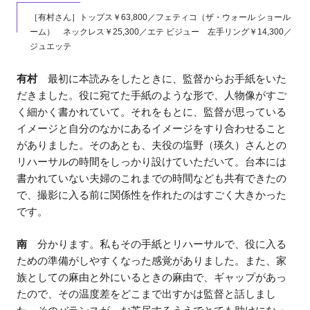
［有村さん］トップス￥63,800／フェティコ（ザ・ウォール ショール
ーム） ネックレス￥25,300／エテ ビジュー 左手リング￥14,300／
ジュエッテ
有村
最初に本読みをしたときに、監督からお手紙をいた
だきました。役に宛てた手紙のような形で、人物像がすご
く細かく書かれていて。それをもとに、監督が思っている
イメージと自分のなかにあるイメージをすり合わせること
がありました。そのあとも、夫役の塩野（瑛久）さんとの
リハーサルの時間をしっかり設けていただいて。台本には
書かれていない夫婦のこれまでの時間なども共有できたの
で、撮影に入る前に関係性を作れたのはすごく大きかった
です。
南
分かります。私もその手紙とリハーサルで、役に入る
ための準備がしやすくなった感覚がありました。また、家
族としての麻由と外にいるときの麻由で、ギャップがあっ
たので、その温度差をどこまで出すかは監督と話しまし