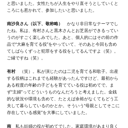
と思いました。女性たちが人生をやり直そうとしていくと
ころにも惹かれて、参加したいと思いました。
南沙良さん（以下、敬称略）
かなり非日常なテーマでし
たね。私は、有村さんと黒木さんとお芝居ができるってい
うのがすごく楽しみでした。あと、個人的にはその前の作
品で“大麻を育てる役”をやっていて、そのあと今回も含め
てしばらくずっと犯罪をする役をしてるんですよ（笑）。
ご縁ですね（笑）。
有村
（笑）。私が演じたのは二児を育てる和歌子。出産
する役柄はこれまでも経験があったんですけど、最初から
ある程度の年齢の子どもを育てている役は初めてで。ま
ず“主婦”ってどういうものなんだろうと考えました。金銭
的な状況や環境も含めて、たとえば余裕がなくてもどう工
夫して暮らしているのかとか。そういう“母親としてそこに
存在している感覚”を大事にしていました。
南
私も妊婦の役が初めてでした。家庭環境があまり良く