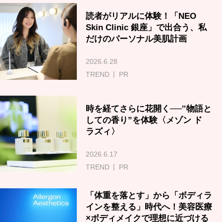
読者がリアルに体験！「NEO
Skin Clinic 銀座」で出合う、私
だけのパーソナル美肌計画
2026.6.28
TREND
PR
時を経てさらに花開く──‟物語と
しての香り”を体験〈メゾン ド
ラズィ〉
2026.6.17
TREND
PR
「体重を落とす」から「ボディラ
インを整える」時代へ！美容医療
×ボディメイクで理想に近づける