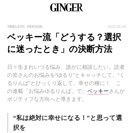
TIMELESS
PERSON
2025.05.28
ベッキー流「どうする？選択
に迷ったとき」の決断方法
日々生まれいづる悩み、誰かに相談したい。読者
の皆さんのお悩みを“ゆるり”とキャッチして、“く
るりんぱ”とひっくり返して、幸せの種に！ こ
の連載「お悩みゆるりんぱ」で、
ベッキー
さんが
ポジティブな方向へと導きます。
“私は絶対に幸せになる！”と思って選
択を