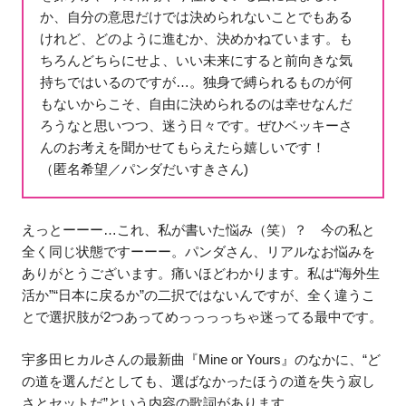
か、自分の意思だけでは決められないことでもある
けれど、どのように進むか、決めかねています。も
ちろんどちらにせよ、いい未来にすると前向きな気
持ちではいるのですが…。独身で縛られるものが何
もないからこそ、自由に決められるのは幸せなんだ
ろうなと思いつつ、迷う日々です。ぜひベッキーさ
んのお考えを聞かせてもらえたら嬉しいです！
（匿名希望／パンダだいすきさん)
えっとーーー…これ、私が書いた悩み（笑）？ 今の私と
全く同じ状態ですーーー。パンダさん、リアルなお悩みを
ありがとうございます。痛いほどわかります。私は“海外生
活か”“日本に戻るか”の二択ではないんですが、全く違うこ
とで選択肢が2つあってめっっっっちゃ迷ってる最中です。
宇多田ヒカルさんの最新曲『Mine or Yours』のなかに、“ど
の道を選んだとしても、選ばなかったほうの道を失う寂し
さとセットだ”という内容の歌詞があります。