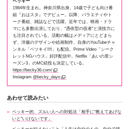
ベッキー
1984年生まれ。神奈川県出身。14歳で子ども向け番
組『おはスタ』でデビュー。以降、バラエティやト
ーク番組、雑誌などで活躍。近年では、映画・ドラ
マにも多数出演しており、“憑依型の役者”と演技力に
も注目されている。活動の幅はメディアにとどまら
ず、洋服のデザインや絵画制作、自身のYouTubeチャ
ンネル「ベツキイ!!!!」も配信。Prime Video「シーク
レットNGハウス」好評配信中。Netflix「あいの里シ
ーズン3」のMC続投も決定している。
https://becky36.com/
Instagram
@becky_dayo
あわせて読みたい
ベッキー的、ズルい人への対処法「相手に“教えてあげな
いと”いけないです」
ベッキーが伝えたいこと「人生は自分のもの。自分で描