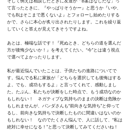
そして例えば相談したときに友達が「B案はなしだな」っ
て言ったときに、『やっぱりそうかー』と思うか『いや、
でもBはそこまで悪くないよ』とフォローし始めたりする
かで、さらに本心が炙り出されたりします。これを繰り返
していくと答えが見えてきそうですよね。
あとは、極端な話です！『死ぬとき、どちらの道を選んだ
方が後悔少ないか！』を考えてくだい。“今”とは違う視点
で選べてよかったりします。
私が最近悩んでいたことは、子供たちの進路についてで
す。悩んでる私に家族が「どちらを選択しても後悔はする
よ。でも、成功もするよ」と言ってくれて、感動しまし
た。たぶん、私たちが決断をした時点で、もう成功なのか
もしれない！ ネガティブな気持ちのままの決断は危険か
もしれませんが、パンダさんも“前向きな気持ち”と仰って
るし、前向きな気持ちで決断したものに間違いはないのか
もしれない！ なのでたくさん悩んで、人に話して、“私は
絶対に幸せになる！”と思って決断してみてくださいね！