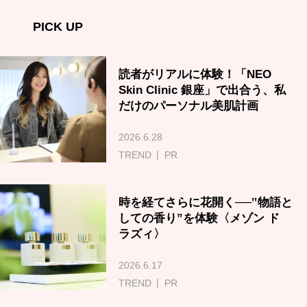
PICK UP
読者がリアルに体験！「NEO
Skin Clinic 銀座」で出合う、私
だけのパーソナル美肌計画
2026.6.28
TREND
PR
時を経てさらに花開く──‟物語と
しての香り”を体験〈メゾン ド
ラズィ〉
2026.6.17
TREND
PR