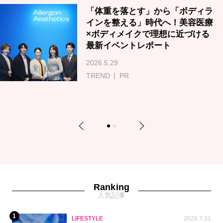
「体重を落とす」から「ボディラ
インを整える」時代へ！美容医療
×ボディメイクで理想に近づける
最新イベントレポート
2026.5.29
TREND
PR
Previous
Next
1
2
Ranking
人気記事
1
LIFESTYLE
2026.7.31