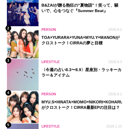
B&ZAIが贈る熱狂の“夏物語”！笑って、騒
いで、心をつなぐ『Summer Beat』
2
PERSON
2026.8.2
TOA×YURARA×YUNA×MYU.Y×MANONが
クロストーク！CIRRAの夢と目標
3
LIFESTYLE
2026.8.3
〈今週の占い8.3〜8.9〉星座別・ラッキーカ
ラー＆アイテム
4
PERSON
2026.8.1
MYU.S×HINATA×MOMO×NIKORI×KOHARU
がクロストーク！CIRRA最新EPの注目は？
5
LIFESTYLE
2026.1.25