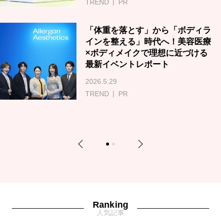
TREND
PR
「体重を落とす」から「ボディラ
インを整える」時代へ！美容医療
×ボディメイクで理想に近づける
最新イベントレポート
2026.5.29
TREND
PR
Previous
Next
1
2
Ranking
人気記事