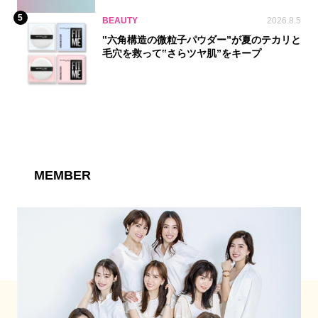
5
BEAUTY
2026.8.5
‟六角構造の微粒子パウダー”が夏のテカリと
毛穴を救って‟さらツヤ肌”をキープ
MEMBER