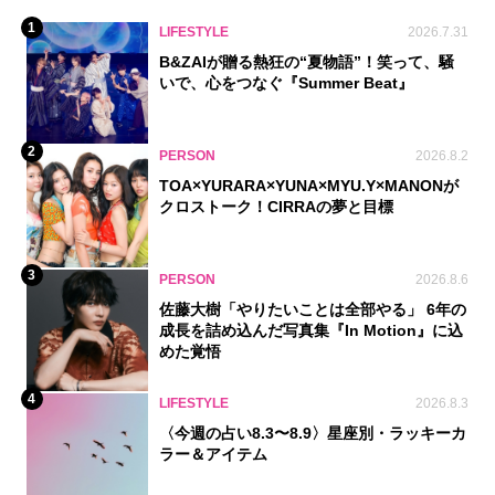
1
LIFESTYLE
2026.7.31
B&ZAIが贈る熱狂の“夏物語”！笑って、騒
いで、心をつなぐ『Summer Beat』
2
PERSON
2026.8.2
TOA×YURARA×YUNA×MYU.Y×MANONが
クロストーク！CIRRAの夢と目標
3
PERSON
2026.8.6
佐藤大樹「やりたいことは全部やる」 6年の
成長を詰め込んだ写真集『In Motion』に込
めた覚悟
4
LIFESTYLE
2026.8.3
〈今週の占い8.3〜8.9〉星座別・ラッキーカ
ラー＆アイテム