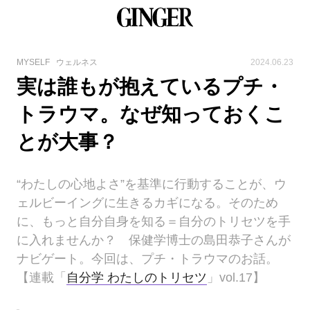
MYSELF
ウェルネス
2024.06.23
実は誰もが抱えているプチ・
トラウマ。なぜ知っておくこ
とが大事？
“わたしの心地よさ”を基準に行動することが、ウ
ェルビーイングに生きるカギになる。そのため
に、もっと自分自身を知る＝自分のトリセツを手
に入れませんか？ 保健学博士の島田恭子さんが
ナビゲート。今回は、プチ・トラウマのお話。
【連載「
自分学 わたしのトリセツ
」vol.17】