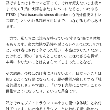
及ぼすものはトラウマと言って、それが癒えないまま後々
まで長く生活に支障をきたすレベルになると、いわゆる
PTSD（Post-traumatic stress disorder：心的外傷後ストレ
ス障害）といわれる精神疾患にまで、つながるものもあり
ます。
一方で、私たちには誰もが持っている”小さな”傷つき体験
もあります。命の危険や恐怖を感じるレベルではないけれ
ど、のけ者にされて辛かった想い、本当はやりたくなかっ
たけれど、親の「きちんとしなさい」に従わざるを得ず、
本当にやりたいことはあきらめてしまったことなど。
その結果、今後はのけ者にされないよう、目立ったことは
控えるような行動になったり、親や世間が良しとする「社
会的望ましさ」を忖度し、「いつも完璧にこなす」ことを
目指すようになったり、といった具合です。
私はそれをプチ・トラウマ（＝小さな傷つき体験）と名付
けています。いわゆるトラウマ、といわれて思い浮かべ