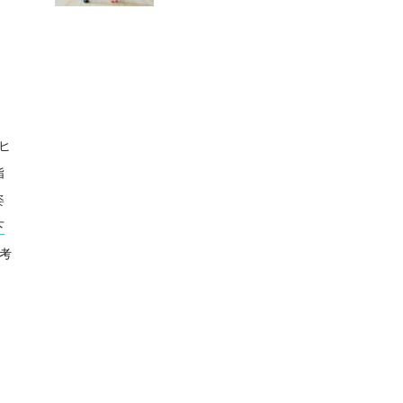
ヒ
指
姿
下
考