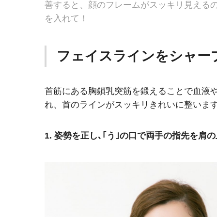
善すると、顔のフレームがスッキリ見える
を入れて！
フェイスラインをシャープ
首筋にある胸鎖乳突筋を鍛えることで血液
れ、首のラインがスッキリきれいに整いま
1. 姿勢を正し､｢う｣の口で両手の指先を肩