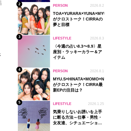
喝
2
PERSON
2026.8.2
TOA×YURARA×YUNA×MYU.Y×MANON
がクロストーク！CIRRAの
夢と目標
3
LIFESTYLE
2026.8.3
〈今週の占い8.3〜8.9〉星
座別・ラッキーカラー＆ア
さ
イテム
4
PERSON
2026.8.1
MYU.S×HINATA×MOMO×NIKORI×KOHA
がクロストーク！CIRRA最
新EPの注目は？
5
LIFESTYLE
2026.1.25
気乗りしないお誘いを上手
に断る方法～仕事・男性・
女友達、シチュエーション
別完全ガイド