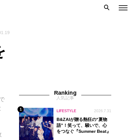
01.19
を
Ranking
人気記事
で
と
1
LIFESTYLE
2026.7.31
B&ZAIが贈る熱狂の“夏物
語”！笑って、騒いで、心
をつなぐ『Summer Beat』
改