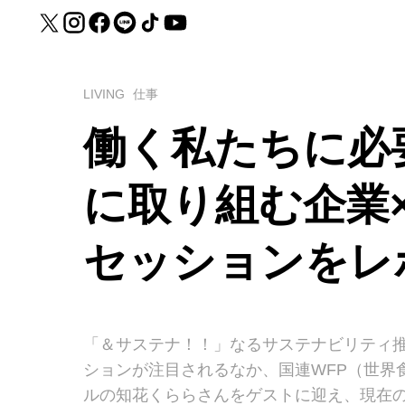
LIVING
仕事
働く私たちに必
に取り組む企業
セッションをレ
「＆サステナ！！」なるサステナビリティ推
ションが注目されるなか、国連WFP（世界
ルの知花くららさんをゲストに迎え、現在