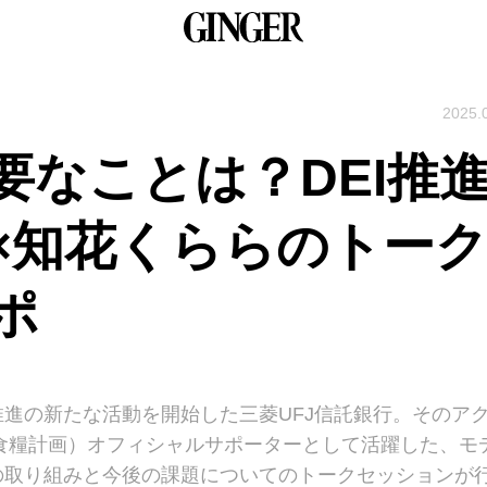
2025.
要なことは？DEI推
×知花くららのトー
ポ
進の新たな活動を開始した三菱UFJ信託銀行。そのア
食糧計画）オフィシャルサポーターとして活躍した、モ
の取り組みと今後の課題についてのトークセッションが