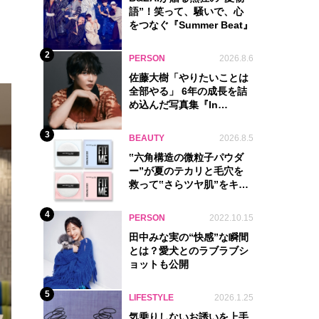
語”！笑って、騒いで、心
をつなぐ『Summer Beat』
2
PERSON
2026.8.6
佐藤大樹「やりたいことは
全部やる」 6年の成長を詰
め込んだ写真集『In
Motion』に込めた覚悟
3
BEAUTY
2026.8.5
‟六角構造の微粒子パウダ
ー”が夏のテカリと毛穴を
救って‟さらツヤ肌”をキー
プ
4
PERSON
2022.10.15
田中みな実の“快感”な瞬間
とは？愛犬とのラブラブシ
ョットも公開
5
LIFESTYLE
2026.1.25
気乗りしないお誘いを上手