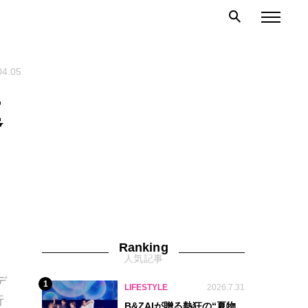
04.05
進
ク
Ranking
人気記事
ク
デ
1
LIFESTYLE
2026.7.31
行
B&ZAIが贈る熱狂の“夏物