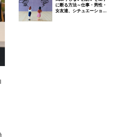
に断る方法～仕事・男性・
女友達、シチュエーション
別完全ガイド
自
働