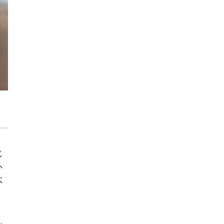
じ
か
不