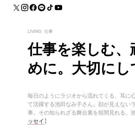
LIVING
仕事
仕事を楽しむ、
めに。大切にし
毎日のようにラジオから流れてくる、耳に心
て活躍する池田なみ子さん。顔が見えない
事。その知られざる舞台裏を垣間見れる、
ッセイ
】