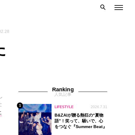
02.28
た
Ranking
人気記事
し
仕
1
LIFESTYLE
2026.7.31
エ
B&ZAIが贈る熱狂の“夏物
語”！笑って、騒いで、心
をつなぐ『Summer Beat』