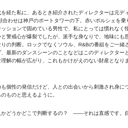
代を経た私に、あるとき紹介されたディレクターは元デ
の顔合わせは神戸のポートタワーの下。赤いポルシェを乗
ァッションで固めている男性で、私にとっては慣れなく
かと警戒心が爆裂でしたが、派手な身なりで、地味にも
りの判断。ロックでなくソウル、R&Bの番組をご一緒
プ、最新のダンスシーンのことなどはこのディレクター
な理解の幅が広がり、これもかけがえのない財産となり
のも個性の発信だけど、人との出会いから刺激され身に
ちのものと思えるように。
人かどうかどこで判断するの？ ——それは直感です。