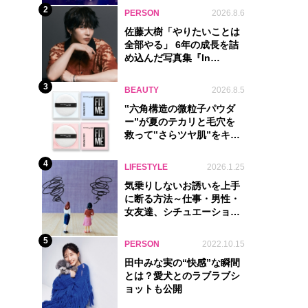
2
PERSON
2026.8.6
佐藤大樹「やりたいことは
全部やる」 6年の成長を詰
め込んだ写真集『In
Motion』に込めた覚悟
3
BEAUTY
2026.8.5
‟六角構造の微粒子パウダ
ー”が夏のテカリと毛穴を
救って‟さらツヤ肌”をキー
プ
4
LIFESTYLE
2026.1.25
気乗りしないお誘いを上手
に断る方法～仕事・男性・
女友達、シチュエーション
別完全ガイド
5
PERSON
2022.10.15
田中みな実の“快感”な瞬間
とは？愛犬とのラブラブシ
ョットも公開