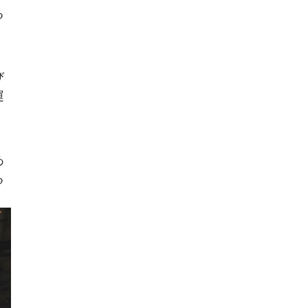
る
び
運
あ
る