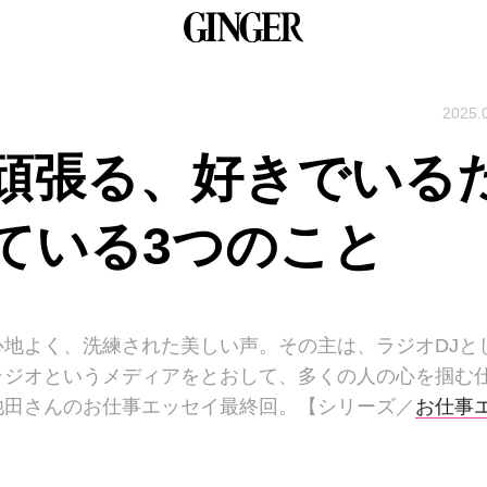
2025.
頑張る、好きでいる
ている3つのこと
地よく、洗練された美しい声。その主は、ラジオDJと
ラジオというメディアをとおして、多くの人の心を掴む
池田さんのお仕事エッセイ最終回。【シリーズ／
お仕事