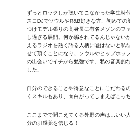
ずっとロックしか聴いてこなかった学生時
スコDJでソウルやR&B好きな方。初めて
つけモデル張りの高身長に有名メゾンのフ
し過ぎる展開。何か騙されてるんじゃない
えるラジオを熱く語る人柄に嘘はないと私な
せて頂くことになり、ソウルやヒップホッ
の出会いでイチから勉強です。私の音楽的
した。
自分のできることや得意なことにこだわる
くスキルもあり、面白がってしまえばこっ
ここまでで聞こえてくる外野の声は…いい
分の肌感覚を信じる！