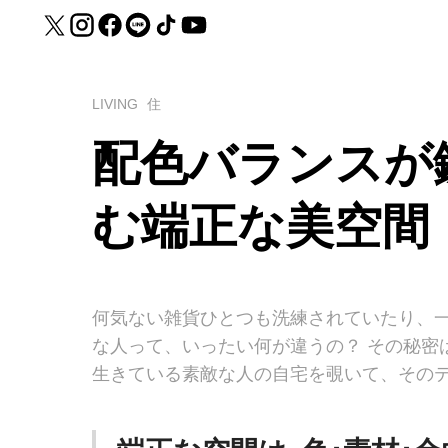
LIVING
住
配色バランスが
む端正な美空間
何気ない雑貨ひとつも洗練されていたり、一
な人って、いったい何が違うの？ その秘密
生きている素敵な人の自宅を覗いて、その