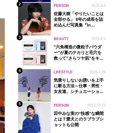
2
PERSON
2026.8.6
佐藤大樹「やりたいことは
全部やる」 6年の成長を詰
め込んだ写真集『In
Motion』に込めた覚悟
3
BEAUTY
2026.8.5
‟六角構造の微粒子パウダ
ー”が夏のテカリと毛穴を
救って‟さらツヤ肌”をキー
プ
4
LIFESTYLE
2026.1.25
気乗りしないお誘いを上手
に断る方法～仕事・男性・
女友達、シチュエーション
別完全ガイド
5
PERSON
2022.10.15
田中みな実の“快感”な瞬間
とは？愛犬とのラブラブシ
ョットも公開