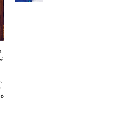
れ
よ
色
リ
る