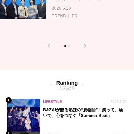
2026.5.29
TREND
PR
Previous
Next
1
2
Ranking
人気記事
1
LIFESTYLE
2026.7.31
B&ZAIが贈る熱狂の“夏物語”！笑って、騒
いで、心をつなぐ『Summer Beat』
2