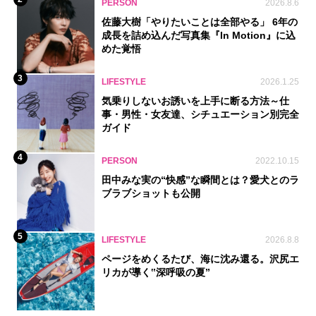
PERSON
2026.8.6
佐藤大樹「やりたいことは全部やる」 6年の
成長を詰め込んだ写真集『In Motion』に込
めた覚悟
3
LIFESTYLE
2026.1.25
気乗りしないお誘いを上手に断る方法～仕
事・男性・女友達、シチュエーション別完全
ガイド
4
PERSON
2022.10.15
田中みな実の“快感”な瞬間とは？愛犬とのラ
ブラブショットも公開
5
LIFESTYLE
2026.8.8
ページをめくるたび、海に沈み還る。沢尻エ
リカが導く‟深呼吸の夏”