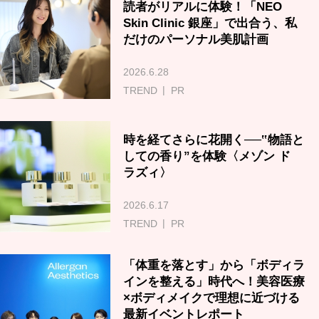
読者がリアルに体験！「NEO
Skin Clinic 銀座」で出合う、私
だけのパーソナル美肌計画
2026.6.28
TREND
PR
時を経てさらに花開く──‟物語と
しての香り”を体験〈メゾン ド
ラズィ〉
2026.6.17
TREND
PR
「体重を落とす」から「ボディラ
インを整える」時代へ！美容医療
×ボディメイクで理想に近づける
最新イベントレポート