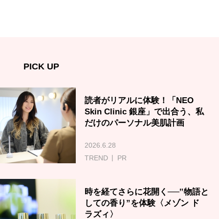
PICK UP
読者がリアルに体験！「NEO
Skin Clinic 銀座」で出合う、私
だけのパーソナル美肌計画
2026.6.28
TREND
PR
時を経てさらに花開く──‟物語と
しての香り”を体験〈メゾン ド
ラズィ〉