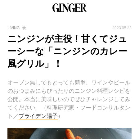
LIVING
食
2023.05.23
ニンジンが主役！甘くてジュ
ーシーな「ニンジンのカレー
風グリル」！
オーブン無しでもとっても簡単、ワインやビール
のおつまみにもぴったりのニンジン料理レシピを
公開。本当に美味しいのでぜひチャレンジしてみ
てください。（料理研究家・フードコンサルタン
ト／
ブライデン陽子
）