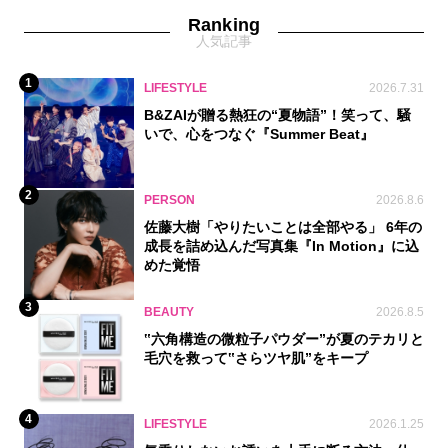
Ranking
人気記事
1
LIFESTYLE
2026.7.31
B&ZAIが贈る熱狂の“夏物語”！笑って、騒
いで、心をつなぐ『Summer Beat』
2
PERSON
2026.8.6
佐藤大樹「やりたいことは全部やる」 6年の
成長を詰め込んだ写真集『In Motion』に込
めた覚悟
3
BEAUTY
2026.8.5
‟六角構造の微粒子パウダー”が夏のテカリと
毛穴を救って‟さらツヤ肌”をキープ
4
LIFESTYLE
2026.1.25