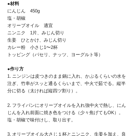
●材料
にんじん 450g
塩・胡椒
オリーブオイル 適宜
ニンニク 1片、みじん切り
生姜 ひとかけ、みじん切り
カレー粉 小さじ1〜2杯
トッピング（パセリ、ナッツ、ヨーグルト等）
●作り方
1. ニンジンは皮つきのまま鍋に入れ、かぶるくらいの水を
注ぎ、竹串がスッと通るくらいまで、中火で茹でる。縦半
分に切る（太ければ縦四ツ割り）。
2. フライパンにオリーブオイルを入れ強中火で熱し、にん
じんを入れ前面に焼き色をつける（少々焦げてもOK）。
塩・胡椒で味付けし、取り出す。
3. オリーブオイル大さじ１杯とニンニク、生姜を加え、良