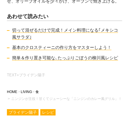
せ、オリーブオイルを少々かけ、オーブンで焼き上げる。
あわせて読みたい
切って混ぜるだけで完成！メイン料理になる｢メキシコ
風サラダ｣
基本のクロスティーニの作り方をマスターしよう！
簡単＆作り置き可能な､たっぷりごぼうの柳川風レシピ
TEXT=ブライデン陽子
HOME
LIVING
食
ニンジンが主役！甘くてジューシーな「ニンジンのカレー風グリル」！
ブライデン陽子
レシピ