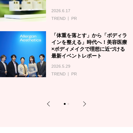
2026.6.17
TREND
PR
「体重を落とす」から「ボディラ
インを整える」時代へ！美容医療
×ボディメイクで理想に近づける
最新イベントレポート
2026.5.29
TREND
PR
Previous
Next
1
2