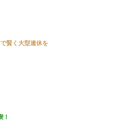
日で賢く大型連休を
喫！