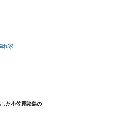
隠れ家
感した小笠原諸島の