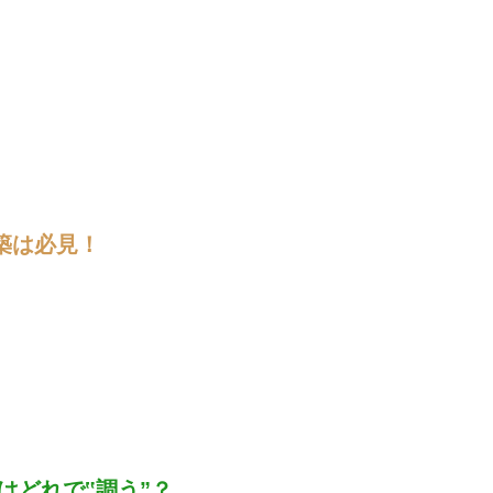
築は必見！
はどれで‟調う”？