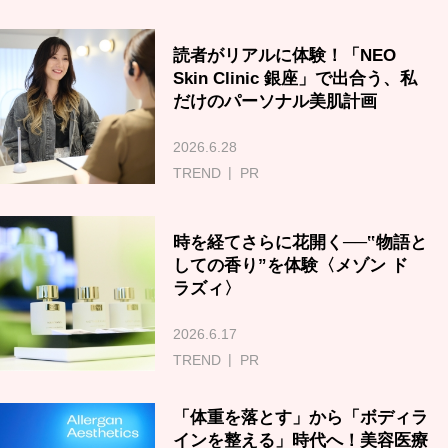
読者がリアルに体験！「NEO
Skin Clinic 銀座」で出合う、私
だけのパーソナル美肌計画
2026.6.28
TREND
PR
時を経てさらに花開く──‟物語と
しての香り”を体験〈メゾン ド
ラズィ〉
2026.6.17
TREND
PR
「体重を落とす」から「ボディラ
インを整える」時代へ！美容医療