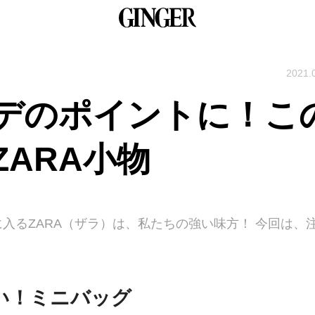
2021.
デのポイントに！こ
ARA小物
入るZARA（ザラ）は、私たちの強い味方！ 今回は、
い！ミニバッグ