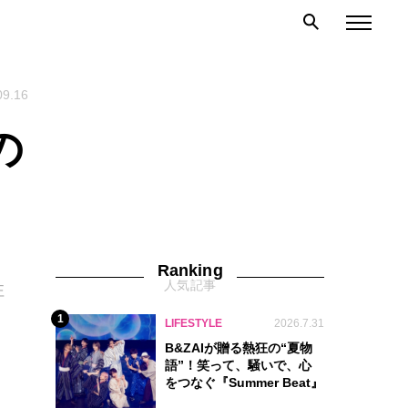
09.16
の
Ranking
人気記事
注
1
LIFESTYLE
2026.7.31
B&ZAIが贈る熱狂の“夏物
語”！笑って、騒いで、心
をつなぐ『Summer Beat』