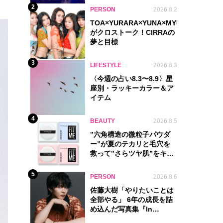
2
PERSON
2026.8.2
TOA×YURARA×YUNA×MYU.Y×MANON
がクロストーク！CIRRAの
夢と目標
3
LIFESTYLE
2026.8.3
〈今週の占い8.3〜8.9〉星
座別・ラッキーカラー＆ア
イテム
4
BEAUTY
2026.8.5
‟六角構造の微粒子パウダ
ー”が夏のテカリと毛穴を
救って‟さらツヤ肌”をキー
プ
5
PERSON
2026.8.6
佐藤大樹「やりたいことは
全部やる」 6年の成長を詰
め込んだ写真集『In
Motion』に込めた覚悟