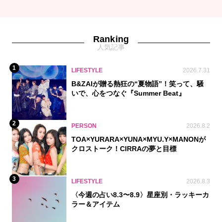
Ranking
人気記事
1
LIFESTYLE
2026.7.31
B&ZAIが贈る熱狂の“夏物語”！笑って、騒
いで、心をつなぐ『Summer Beat』
2
PERSON
2026.8.2
TOA×YURARA×YUNA×MYU.Y×MANONが
クロストーク！CIRRAの夢と目標
3
LIFESTYLE
2026.8.3
〈今週の占い8.3〜8.9〉星座別・ラッキーカ
ラー＆アイテム