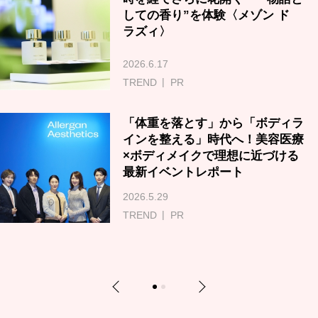
しての香り”を体験〈メゾン ド
ラズィ〉
2026.6.17
TREND
PR
「体重を落とす」から「ボディラ
インを整える」時代へ！美容医療
×ボディメイクで理想に近づける
最新イベントレポート
2026.5.29
TREND
PR
Previous
Next
1
2