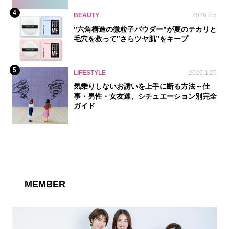
4
BEAUTY
2026.8.5
‟六角構造の微粒子パウダー”が夏のテカリと
毛穴を救って‟さらツヤ肌”をキープ
5
LIFESTYLE
2026.1.25
気乗りしないお誘いを上手に断る方法～仕
事・男性・女友達、シチュエーション別完全
ガイド
MEMBER