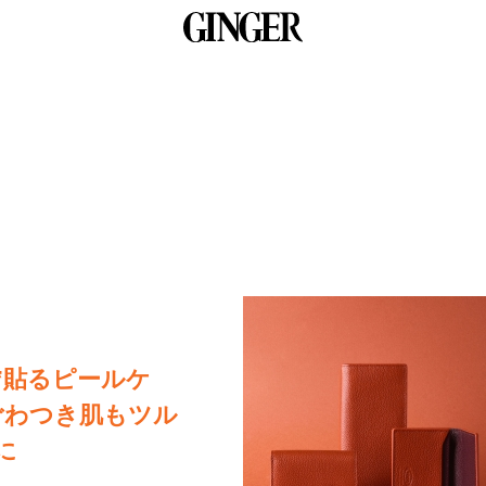
‟貼るピールケ
ごわつき肌もツル
に