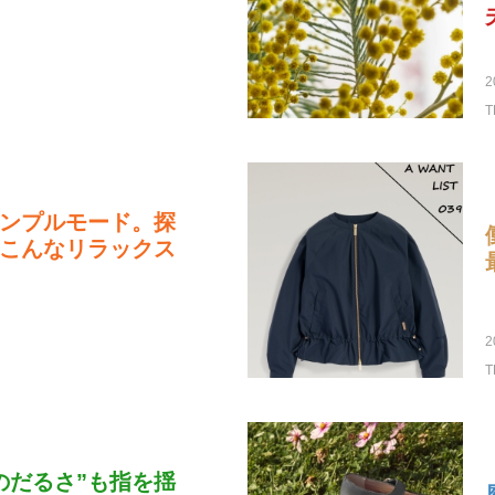
2
T
ンプルモード。探
こんなリラックス
2
T
腰のだるさ”も指を揺