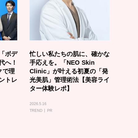
「ボデ
忙しい私たちの肌に、確かな
代へ！
手応えを。「NEO Skin
クで理
Clinic」が叶える初夏の「発
ントレ
光美肌」管理術法【美容ライ
ター体験レポ】
2026.5.16
TREND
PR