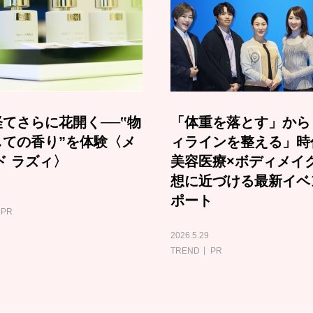
てさらに花開く──‟物
「体重を落とす」から
しての香り”を体験〈メ
ィラインを整える」時
ド ラズィ〉
美容医療×ボディメイ
想に近づける最新イベ
ポート
PR
2026.5.29
TREND
PR