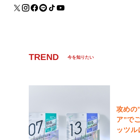
TREND
今を知りたい
攻めの
ア”で
ッツル