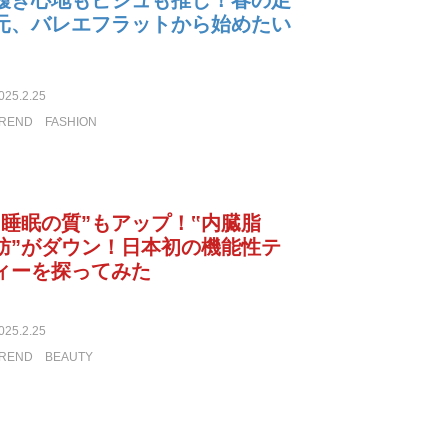
履き心地もビジュも推し！春の足
元、バレエフラットから始めたい
025.2.25
REND
FASHION
‟睡眠の質”もアップ！‟内臓脂
肪”がダウン！日本初の機能性テ
ィーを探ってみた
025.2.25
REND
BEAUTY