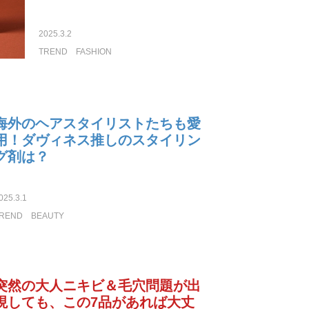
2025.3.2
TREND
FASHION
海外のヘアスタイリストたちも愛
用！ダヴィネス推しのスタイリン
グ剤は？
025.3.1
REND
BEAUTY
突然の大人ニキビ＆毛穴問題が出
現しても、この7品があれば大丈