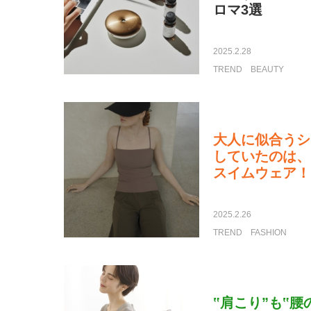
ロマ3選
2025.2.28
TREND
BEAUTY
大人に似合うシ
していたのは、
スイムウェア！
2025.2.26
TREND
FASHION
‟肩こり”も‟