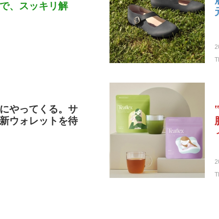
で、スッキリ解
2
T
にやってくる。サ
新ウォレットを待
2
T