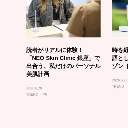
読者がリアルに体験！
時を経
「NEO Skin Clinic 銀座」で
語と
出合う、私だけのパーソナル
ゾン 
美肌計画
2026.6.17
TREND
2026.6.28
TREND
PR