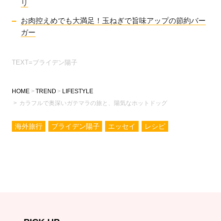
リ
お肉控えめでも大満足！玉ねぎで旨味アップの節約バー
ガー
TEXT=ブライデン陽子
HOME
TREND
LIFESTYLE
カラフルで奥深いガテマラの旅と、陽気なホットドッグ
海外旅行
ブライデン陽子
エッセイ
レシピ