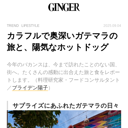
TREND
LIFESTYLE
2025.09.04
カラフルで奥深いガテマラの
旅と、陽気なホットドッグ
今年のバカンスは、今まで訪れたことのない国、
街へ。たくさんの感動に出合えた旅と食をレポー
トします。（料理研究家・フードコンサルタント
／
ブライデン陽子
）
サプライズにあふれたガテマラの日々