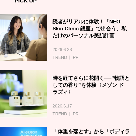
PICK UP
読者がリアルに体験！「NEO
Skin Clinic 銀座」で出合う、私
だけのパーソナル美肌計画
2026.6.28
TREND
PR
時を経てさらに花開く──‟物語と
しての香り”を体験〈メゾン ド
ラズィ〉
2026.6.17
TREND
PR
「体重を落とす」から「ボディラ