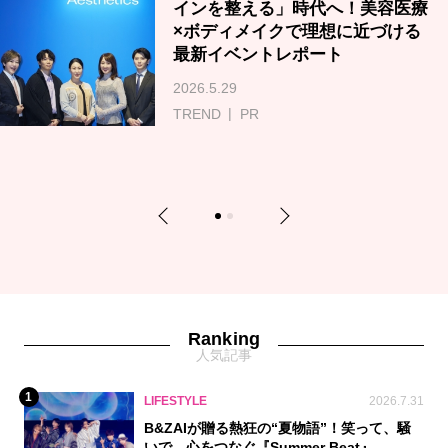
インを整える」時代へ！美容医療
×ボディメイクで理想に近づける
最新イベントレポート
2026.5.29
TREND
PR
Previous
Next
1
2
Ranking
人気記事
1
LIFESTYLE
2026.7.31
B&ZAIが贈る熱狂の“夏物語”！笑って、騒
いで、心をつなぐ『Summer Beat』