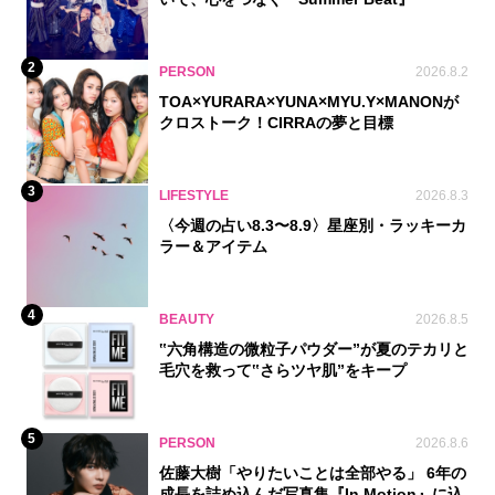
2
PERSON
2026.8.2
TOA×YURARA×YUNA×MYU.Y×MANONが
クロストーク！CIRRAの夢と目標
3
LIFESTYLE
2026.8.3
〈今週の占い8.3〜8.9〉星座別・ラッキーカ
ラー＆アイテム
4
BEAUTY
2026.8.5
‟六角構造の微粒子パウダー”が夏のテカリと
毛穴を救って‟さらツヤ肌”をキープ
5
PERSON
2026.8.6
佐藤大樹「やりたいことは全部やる」 6年の
成長を詰め込んだ写真集『In Motion』に込