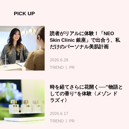
PICK UP
読者がリアルに体験！「NEO
Skin Clinic 銀座」で出合う、私
だけのパーソナル美肌計画
2026.6.28
TREND
PR
時を経てさらに花開く──‟物語と
しての香り”を体験〈メゾン ド
ラズィ〉
2026.6.17
TREND
PR