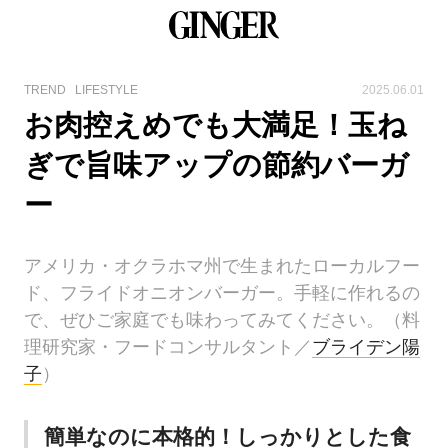
TREND
LIFESTYLE
2025.06.01
お肉控えめでも大満足！玉ね
ぎで旨味アップの節約バーガ
ー
アメリカ・オクラホマ州で生まれたローカルフー
ド、フライドオニオンバーガー。手軽に作れるの
で、ぜひご家庭でも味わってみてください。（料
理研究家・フードコンサルタント／
ブライデン陽
子
）
簡単なのに本格的！しっかりとした食