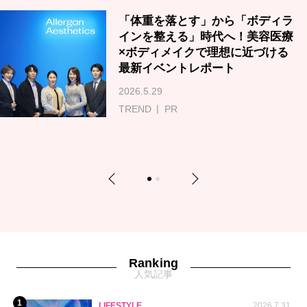
「体重を落とす」から「ボディラ
インを整える」時代へ！美容医療
×ボディメイクで理想に近づける
最新イベントレポート
2026.5.29
TREND
PR
Previous
Next
1
2
Ranking
人気記事
1
LIFESTYLE
2026.7.31