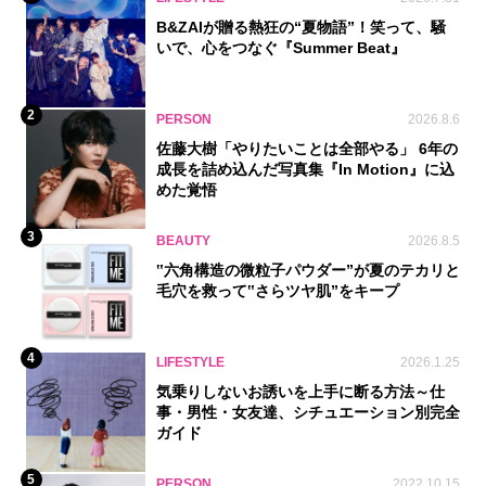
B&ZAIが贈る熱狂の“夏物語”！笑って、騒
いで、心をつなぐ『Summer Beat』
2
PERSON
2026.8.6
佐藤大樹「やりたいことは全部やる」 6年の
成長を詰め込んだ写真集『In Motion』に込
めた覚悟
3
BEAUTY
2026.8.5
‟六角構造の微粒子パウダー”が夏のテカリと
毛穴を救って‟さらツヤ肌”をキープ
4
LIFESTYLE
2026.1.25
気乗りしないお誘いを上手に断る方法～仕
事・男性・女友達、シチュエーション別完全
ガイド
5
PERSON
2022.10.15