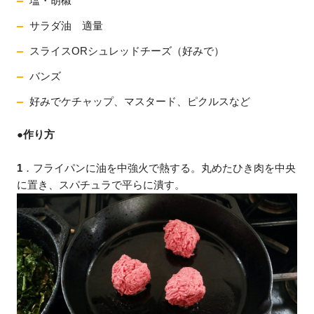
塩・胡椒
サラダ油 適量
スライスORシュレッドチーズ（好みで）
バンズ
好みでケチャップ、マスタード、ピクルスなど
●
作り方
1
．フライパンに油を中強火で熱する。丸めたひき肉を中央
に置き、スパチュラで平らに潰す。