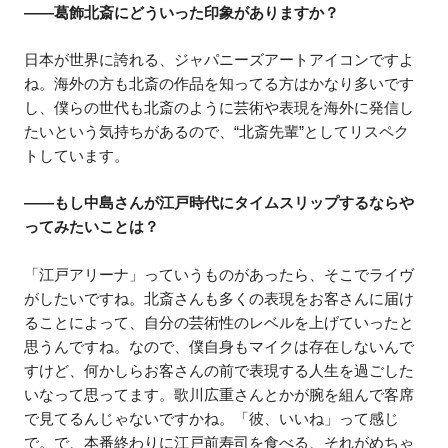
――葛飾北斎にどういった印象がありますか？
日本が世界に誇れる、ジャパニーズアートアイコンですよ
ね。海外の方も北斎の作品を知ってる方はかなり多いです
し、僕らの世代も北斎のように芸術や表現を海外に発信し
たいという気持ちがあるので、“北斎先輩”としてリスペク
トしています。
――もし中島さんが江戸時代にタイムスリップするならや
ってみたいことは？
「江戸アリーナ」っていうものがあったら、そこでライヴ
がしたいですね。北斎さんも多くの表現をお客さんに届け
ることによって、自分の芸術性のレベルを上げていったと
思うんですね。なので、僕自身もマイクは存在しないんで
すけど、何かしらお客さんの前で表現する人生を過ごした
いなって思ってます。歌川広重さんとかが腕を組んで客席
で見てるんじゃないですかね。「彼、いいね」って感じ
で。で、本番終わりに江戸前寿司を食べる、それがめちゃ