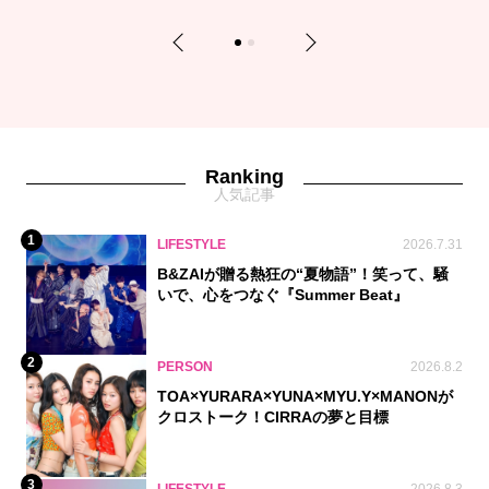
Previous
Next
1
2
Ranking
人気記事
1
LIFESTYLE
2026.7.31
B&ZAIが贈る熱狂の“夏物語”！笑って、騒
いで、心をつなぐ『Summer Beat』
2
PERSON
2026.8.2
TOA×YURARA×YUNA×MYU.Y×MANONが
クロストーク！CIRRAの夢と目標
3