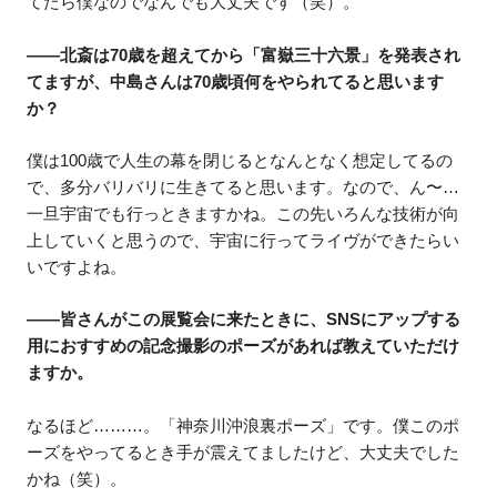
てたら僕なのでなんでも大丈夫です（笑）。
――北斎は70歳を超えてから「富嶽三十六景」を発表され
てますが、中島さんは70歳頃何をやられてると思います
か？
僕は100歳で人生の幕を閉じるとなんとなく想定してるの
で、多分バリバリに生きてると思います。なので、ん〜…
一旦宇宙でも行っときますかね。この先いろんな技術が向
上していくと思うので、宇宙に行ってライヴができたらい
いですよね。
――皆さんがこの展覧会に来たときに、SNSにアップする
用におすすめの記念撮影のポーズがあれば教えていただけ
ますか。
なるほど………。「神奈川沖浪裏ポーズ」です。僕このポ
ーズをやってるとき手が震えてましたけど、大丈夫でした
かね（笑）。