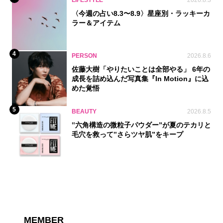
LIFESTYLE
2026.8.3
〈今週の占い8.3〜8.9〉星座別・ラッキーカ
ラー＆アイテム
4
PERSON
2026.8.6
佐藤大樹「やりたいことは全部やる」 6年の
成長を詰め込んだ写真集『In Motion』に込
めた覚悟
5
BEAUTY
2026.8.5
‟六角構造の微粒子パウダー”が夏のテカリと
毛穴を救って‟さらツヤ肌”をキープ
MEMBER