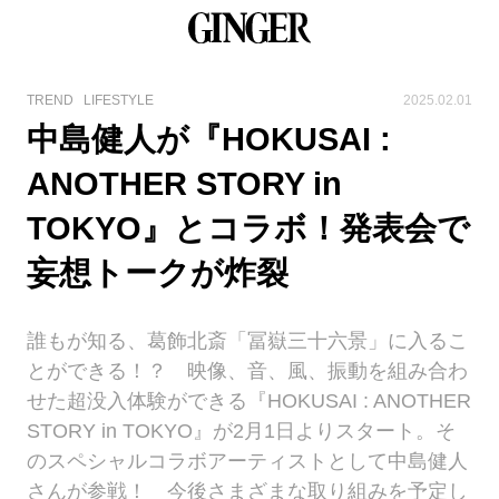
TREND
LIFESTYLE
2025.02.01
中島健人が『HOKUSAI :
ANOTHER STORY in
TOKYO』とコラボ！発表会で
妄想トークが炸裂
誰もが知る、葛飾北斎「冨嶽三十六景」に入るこ
とができる！？ 映像、音、風、振動を組み合わ
せた超没入体験ができる『HOKUSAI : ANOTHER
STORY in TOKYO』が2月1日よりスタート。そ
のスペシャルコラボアーティストとして中島健人
さんが参戦！ 今後さまざまな取り組みを予定し