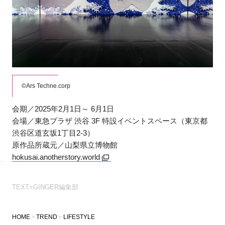
©Ars Techne.corp
会期／2025年2月1日～ 6月1日
会場／東急プラザ 渋谷 3F 特設イベントスペース（東京都
渋谷区道玄坂1丁目2-3）
原作品所蔵元／山梨県立博物館
hokusai.anotherstory.world
TEXT=GINGER編集部
HOME
TREND
LIFESTYLE