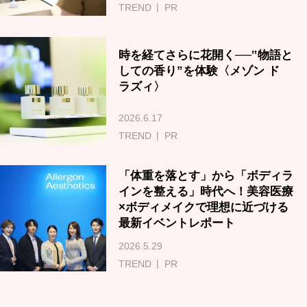
TREND
PR
時を経てさらに花開く──‟物語と
しての香り”を体験〈メゾン ド
ラズィ〉
2026.6.17
TREND
PR
「体重を落とす」から「ボディラ
インを整える」時代へ！美容医療
×ボディメイクで理想に近づける
最新イベントレポート
2026.5.29
TREND
PR