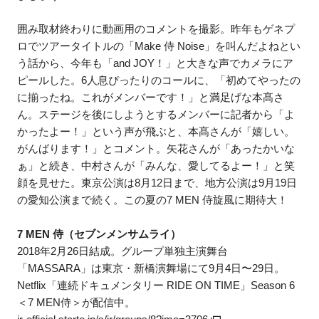
囲み取材終わりに動画用のコメントを撮影。昨年もゲネプ
ロでツアータイトルの「Make 侍 Noise」を叫んだよねとい
う話から、今年も「and JOY！」と大きな声でカメラにア
ピールした。6人息ぴったりのコールに、「初めてやったの
に揃ったね。これがメンバーです！」と満足げな本髙さ
ん。ステージを後にしようとするメンバーに記者から「よ
かったよー！」という声が飛ぶと、本髙さんが「嬉しい。
がんばります！」とコメント。矢花さんが「あったかいな
ぁ」と続き、中村さんが「みんな、愛してるよー！」と笑
顔を見せた。東京公演は8月12日まで、地方公演は9月19日
の愛知公演まで続く。この夏の7 MEN 侍旋風に期待大！
7 MEN 侍（セブンメンサムライ）
2018年2月26日結成。グループ単独主演舞台
「MASSARA」は東京・新橋演舞場にて9月4日〜29日。
Netflix「連続ドキュメンタリー RIDE ON TIME」Season 6
＜7 MEN侍＞が配信中。