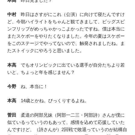
本髙
昨日見ました？
中村
昨日はさすがにこれ（公演）に向けて寝たんですけ
ど、今朝ハイライトをちゃんと観てきまして、ビッグスピ
ンフリップがめっちゃかっこよかったですね。僕は本当に
またスケボーをやりたくなりました。今年の夏はスケボー
をこのステージでやってないので、触発されましたね。ま
たストイックにやろうと思いました。
本髙
でもオリンピックに出ている選手が自分たちより若
いと、ちょっと年を感じません？
今野
ね、本当に！
本髙
14歳とかね。びっくりするよね。
菅田
柔道の阿部兄妹（阿部一二三・阿部詩）さんが僕に
似ているっていうのもあって、感情を込めて応援していた
んですけど、（詩さんが）2回戦で敗退っていうのが結構自