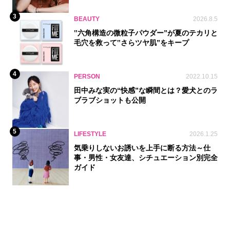
3
BEAUTY
2026.8.5
‟六角構造の微粒子パウダー”が夏のテカリと
毛穴を救って‟さらツヤ肌”をキープ
4
PERSON
2022.10.15
田中みな実の“快感”な瞬間とは？愛犬とのラ
ブラブショットも公開
5
LIFESTYLE
2026.1.25
気乗りしないお誘いを上手に断る方法～仕
事・男性・女友達、シチュエーション別完全
ガイド