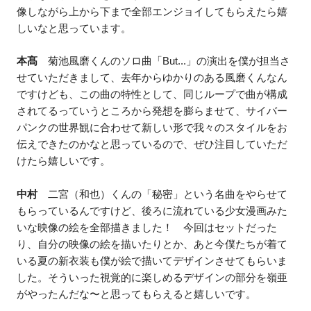
像しながら上から下まで全部エンジョイしてもらえたら嬉
しいなと思っています。
本髙
菊池風磨くんのソロ曲「But...」の演出を僕が担当さ
せていただきまして、去年からゆかりのある風磨くんなん
ですけども、この曲の特性として、同じループで曲が構成
されてるっていうところから発想を膨らませて、サイバー
パンクの世界観に合わせて新しい形で我々のスタイルをお
伝えできたのかなと思っているので、ぜひ注目していただ
けたら嬉しいです。
中村
二宮（和也）くんの「秘密」という名曲をやらせて
もらっているんですけど、後ろに流れている少女漫画みた
いな映像の絵を全部描きました！ 今回はセットだった
り、自分の映像の絵を描いたりとか、あと今僕たちが着て
いる夏の新衣装も僕が絵で描いてデザインさせてもらいま
した。そういった視覚的に楽しめるデザインの部分を嶺亜
がやったんだな〜と思ってもらえると嬉しいです。