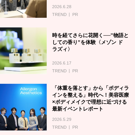
2026.6.28
TREND
PR
時を経てさらに花開く──‟物語と
しての香り”を体験〈メゾン ド
ラズィ〉
2026.6.17
TREND
PR
「体重を落とす」から「ボディラ
インを整える」時代へ！美容医療
×ボディメイクで理想に近づける
最新イベントレポート
2026.5.29
TREND
PR