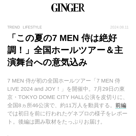
TREND
LIFESTYLE
2024.08.11
「この夏の7 MEN 侍は絶好
調！」全国ホールツアー＆主
演舞台への意気込み
7 MEN 侍が初の全国ホールツアー「7 MEN 侍
LIVE 2024 and JOY！」を開催中。7月29日の東
京・TOKYO DOME CITY HALL公演を皮切りに、
全国8ヵ所46公演で、約11万人を動員する。
前編
では初日を前に行われたゲネプロの様子をレポー
ト。後編は囲み取材をたっぷりお届け。