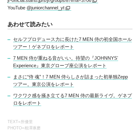
jr-official.starto.jp/s/jr/groups/8?ima=3706
YouTube
@juniorchannel_yt
あわせて読みたい
セルフプロデュース力に長けた7 MEN 侍の初全国ホール
ツアー！ゲネプロをレポート
7 MEN 侍が重ねる音がいい。待望の『JOHNNYS'
Experience』東京グローブ座公演をレポート
まさに“侍 魂”！7 MEN 侍らしさが詰まった初単独Zepp
ツアー。東京公演をレポート
ワクワク感を掻き立てる7 MEN 侍の最新ライヴ。ゲネプ
ロをレポート
TEXT=所優里
PHOTO=相澤琢磨