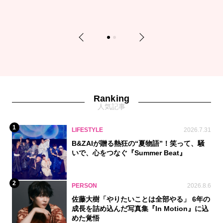
Previous
Next
1
2
Ranking
人気記事
1
LIFESTYLE
2026.7.31
B&ZAIが贈る熱狂の“夏物語”！笑って、騒
いで、心をつなぐ『Summer Beat』
2
PERSON
2026.8.6
佐藤大樹「やりたいことは全部やる」 6年の
成長を詰め込んだ写真集『In Motion』に込
めた覚悟