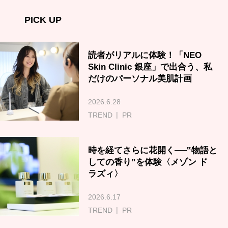
PICK UP
読者がリアルに体験！「NEO
Skin Clinic 銀座」で出合う、私
だけのパーソナル美肌計画
2026.6.28
TREND
PR
時を経てさらに花開く──‟物語と
しての香り”を体験〈メゾン ド
ラズィ〉
2026.6.17
TREND
PR