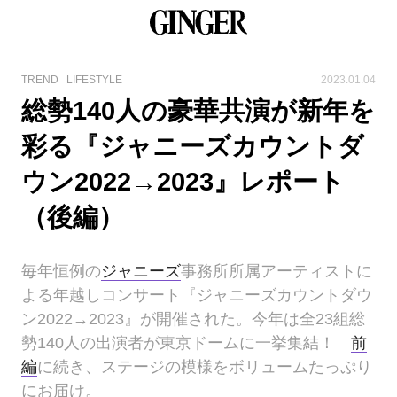
TREND
LIFESTYLE
2023.01.04
総勢140人の豪華共演が新年を
彩る『ジャニーズカウントダ
ウン2022→2023』レポート
（後編）
毎年恒例の
ジャニーズ
事務所所属アーティストに
よる年越しコンサート『ジャニーズカウントダウ
ン2022→2023』が開催された。今年は全23組総
勢140人の出演者が東京ドームに一挙集結！
前
編
に続き、ステージの模様をボリュームたっぷり
にお届け。