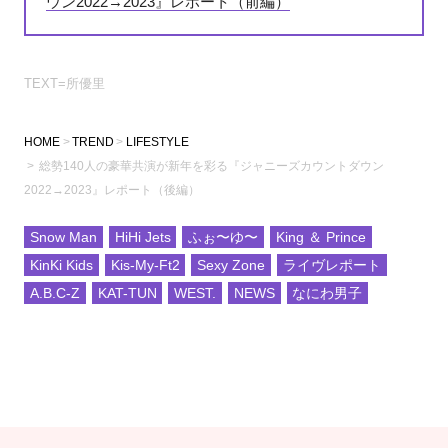
ウン2022→2023』レポート（前編）
TEXT=所優里
HOME
TREND
LIFESTYLE
総勢140人の豪華共演が新年を彩る『ジャニーズカウントダウン
2022→2023』レポート（後編）
Snow Man
HiHi Jets
ふぉ〜ゆ〜
King ＆ Prince
KinKi Kids
Kis-My-Ft2
Sexy Zone
ライヴレポート
A.B.C-Z
KAT-TUN
WEST.
NEWS
なにわ男子