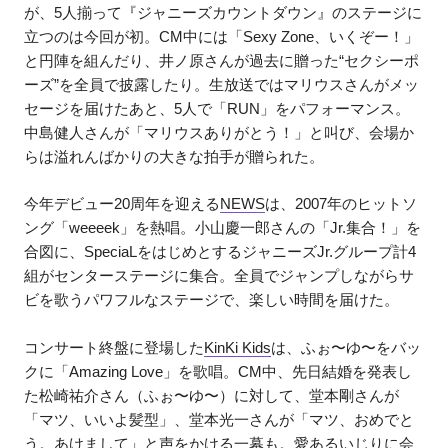
が、5人揃って『ジャニーズカウントダウン』のステージに
立つのは今回が初。CM中には「Sexy Zone、いくぞー！」
と円陣を組んだり、井ノ原さんが過去に贈った“セクシーポ
ーズ”を全員で披露したり。生放送ではマリウスさんがメッ
セージを届けたあと、5人で「RUN」をパフォーマンス。
中島健人さんが「マリウスありがとう！」と叫び、会場か
らは溢れんばかりの大きな拍手が贈られた。
今年デビュー20周年を迎える
NEWS
は、2007年のヒットソ
ング「weeeek」を熱唱。小山慶一郎さんの「Jr.集合！」を
合図に、SpeciaLをはじめとするジャニーズJr.グループ計4
組がセンターステージに集合。全員でジャンプしながらサ
ビを歌うパワフルなステージで、楽しい時間を届けた。
コンサート終盤に登場した
KinKi Kids
は、ふぉ〜ゆ〜をバッ
クに「Amazing Love」を歌唱。CM中、先日結婚を発表し
た松崎祐介さん（ふぉ〜ゆ〜）に対して、堂本剛さんが
「マツ、いいよ髪型」、堂本光一さんが「マツ、おめでと
う。あけまして」と声をかける一幕も。愛あるいじりに会