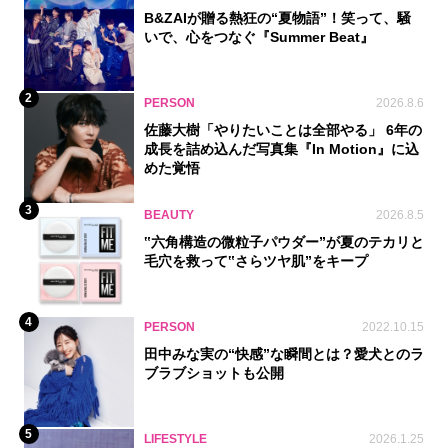
B&ZAIが贈る熱狂の“夏物語”！笑って、騒
いで、心をつなぐ『Summer Beat』
2
PERSON
2026.8.6
佐藤大樹「やりたいことは全部やる」 6年の
成長を詰め込んだ写真集『In Motion』に込
めた覚悟
3
BEAUTY
2026.8.5
‟六角構造の微粒子パウダー”が夏のテカリと
毛穴を救って‟さらツヤ肌”をキープ
4
PERSON
2022.10.15
田中みな実の“快感”な瞬間とは？愛犬とのラ
ブラブショットも公開
5
LIFESTYLE
2026.1.25