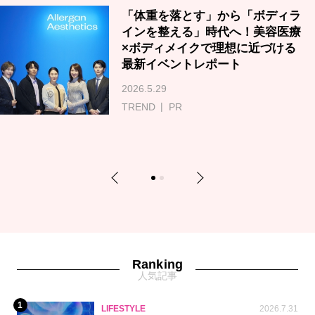
「体重を落とす」から「ボディラ
インを整える」時代へ！美容医療
×ボディメイクで理想に近づける
最新イベントレポート
2026.5.29
TREND
PR
Previous
Next
1
2
Ranking
人気記事
1
LIFESTYLE
2026.7.31