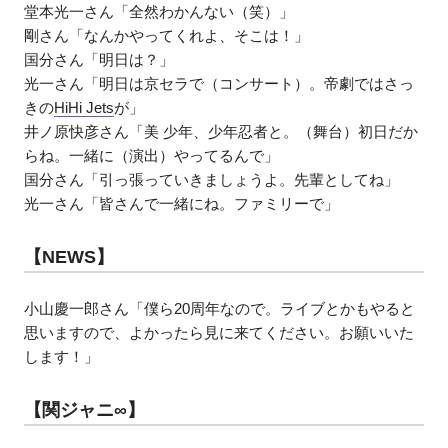
堂本光一さん「全然わかんない（笑）」
剛さん「なんかやってくれよ、そこは！」
国分さん「明日は？」
光一さん「明日は京セラで（コンサート）。帝劇ではさっ
きの
HiHi Jets
が」
井ノ原快彦さん「美 少年、少年忍者と。（舞台）初日だか
らね。一緒に（演出）やってるんで」
国分さん「引っ張っていきましょうよ。先輩としてね」
光一さん「皆さんで一緒にね。ファミリーで」
【NEWS】
小山慶一郎さん「僕ら20周年なので。ライブとかもやると
思いますので、よかったら見に来てください。お願いいた
します！」
【関ジャニ∞】