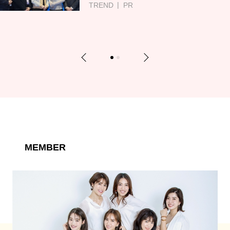
TREND
PR
Previous
Next
1
2
MEMBER