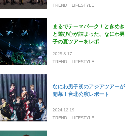
TREND
LIFESTYLE
まるでテーマパーク！ときめき
と遊び心が詰まった、なにわ男
子の夏ツアーをレポ
2025.8.17
TREND
LIFESTYLE
なにわ男子初のアジアツアーが
開幕！台北公演レポート
2024.12.19
TREND
LIFESTYLE