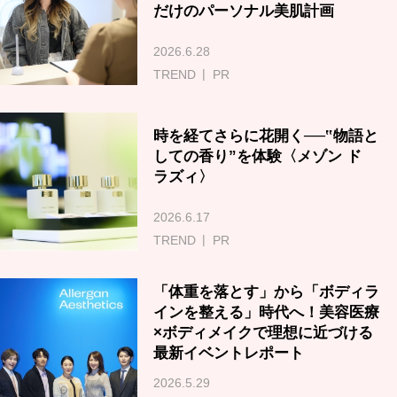
だけのパーソナル美肌計画
2026.6.28
TREND
PR
時を経てさらに花開く──‟物語と
しての香り”を体験〈メゾン ド
ラズィ〉
2026.6.17
TREND
PR
「体重を落とす」から「ボディラ
インを整える」時代へ！美容医療
×ボディメイクで理想に近づける
最新イベントレポート
2026.5.29