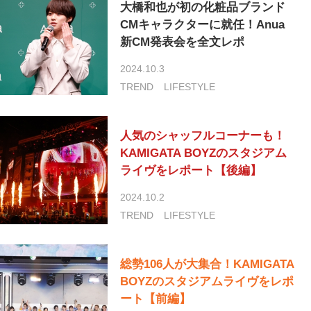
大橋和也が初の化粧品ブランド
CMキャラクターに就任！Anua
新CM発表会を全文レポ
2024.10.3
TREND
LIFESTYLE
人気のシャッフルコーナーも！
KAMIGATA BOYZのスタジアム
ライヴをレポート【後編】
2024.10.2
TREND
LIFESTYLE
総勢106人が大集合！KAMIGATA
BOYZのスタジアムライヴをレポ
ート【前編】