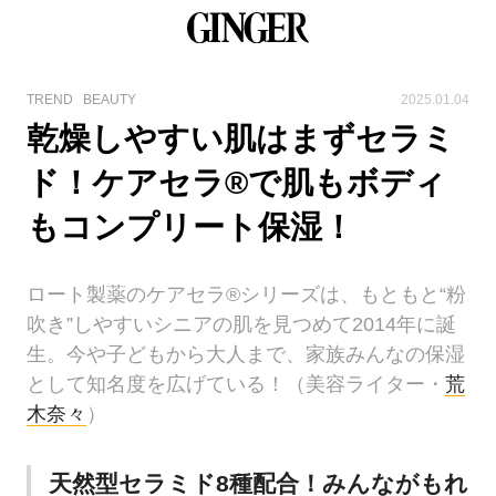
TREND
BEAUTY
2025.01.04
乾燥しやすい肌はまずセラミ
ド！ケアセラ®で肌もボディ
もコンプリート保湿！
ロート製薬のケアセラ®シリーズは、もともと“粉
吹き”しやすいシニアの肌を見つめて2014年に誕
生。今や子どもから大人まで、家族みんなの保湿
として知名度を広げている！（美容ライター・
荒
木奈々
）
天然型セラミド8種配合！みんながもれ