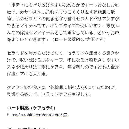
「ボディにも塗り広げやすいなめらかですーっとなじむ乳
液は、カサつきや肌荒れをしつこくくり返す乾燥肌に最
適。肌のセラミドの働きを守り補うセラミドバリアケアが
できるアイテムです。ポンプタイプで使いやすく、家族み
んなの保湿ケアアイテムとして重宝している、というお声
をよくいただきます」（ロート製薬PR／宮下さん）
セラミドを与えるだけでなく、セラミドを産出する働きか
けで、潤い続ける肌をキープ。冬になると粉吹きしやすい
スネや腰周りは丁寧にケアを。無香料なので子どもの全身
保湿ケアにも大活躍。
ケアセラ®の想いは、“乾燥肌に悩む人を0にするために”。
乾燥する冬こそ、セラミドケアを重視して。
ロート製薬（ケアセラ®）
https://jp.rohto.com/carecera/