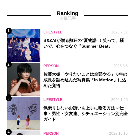
Ranking
人気記事
1
LIFESTYLE
2026.7.31
B&ZAIが贈る熱狂の“夏物語”！笑って、騒
いで、心をつなぐ『Summer Beat』
2
PERSON
2026.8.6
佐藤大樹「やりたいことは全部やる」 6年の
成長を詰め込んだ写真集『In Motion』に込
めた覚悟
3
LIFESTYLE
2026.1.25
気乗りしないお誘いを上手に断る方法～仕
事・男性・女友達、シチュエーション別完全
ガイド
4
PERSON
2022.10.15