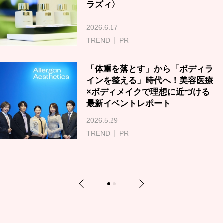
ラズィ〉
2026.6.17
TREND
PR
「体重を落とす」から「ボディラ
インを整える」時代へ！美容医療
×ボディメイクで理想に近づける
最新イベントレポート
2026.5.29
TREND
PR
Previous
Next
1
2