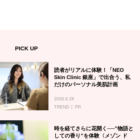
PICK UP
読者がリアルに体験！「NEO
Skin Clinic 銀座」で出合う、私
だけのパーソナル美肌計画
2026.6.28
TREND
PR
時を経てさらに花開く──‟物語と
しての香り”を体験〈メゾン ド