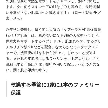
の肌に必要な天然型セラミドをチャージし、潤いで満たし
ます。次に使うスキンケアの肌なじみも高めて、長時間潤
いを逃がさない肌環境へと導きます！」（ロート製薬PR／
宮下さん）
昨年秋に登場し、瞬く間に人気の「ケアセラ® AP高保湿先
行バリア乳液」は、肌の潤いになる8種の天然型セラミド、
保水力をサポートするペプチドCP、肌荒れをケアするグリ
チルリチン酸２Kなどを配合。なめらかなミルクテクスチ
ャーで、洗顔後の肌をやわらげつつ、じわっ～と浸透す
る。また肌の皮脂膜になるワセリンを、毛穴よりも小さく
微細化する「高圧乳化」技術を用いて配合。べたつきのな
い、潤う肌が即効で叶う。
乾燥する季節に1家に1本のファミリー
保湿