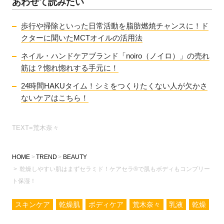
あわせて読みたい
歩行や掃除といった日常活動を脂肪燃焼チャンスに！ド
クターに聞いたMCTオイルの活用法
ネイル・ハンドケアブランド「noiro（ノイロ）」の売れ
筋は？惚れ惚れする手元に！
24時間HAKUタイム！シミをつくりたくない人が欠かさ
ないケアはこちら！
TEXT=荒木奈々
HOME
TREND
BEAUTY
乾燥しやすい肌はまずセラミド！ケアセラ®で肌もボディもコンプリー
ト保湿！
スキンケア
乾燥肌
ボディケア
荒木奈々
乳液
乾燥