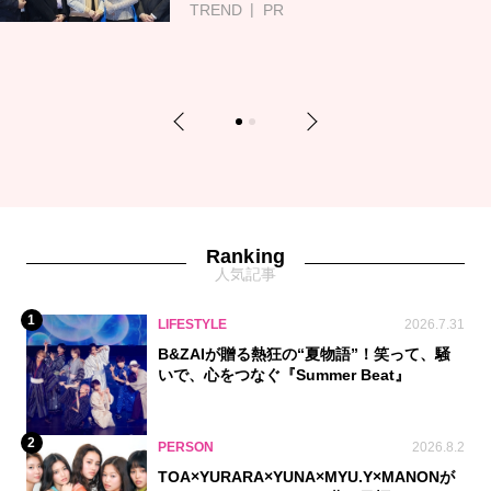
TREND
PR
Previous
Next
1
2
Ranking
人気記事
1
LIFESTYLE
2026.7.31
B&ZAIが贈る熱狂の“夏物語”！笑って、騒
いで、心をつなぐ『Summer Beat』
2
PERSON
2026.8.2
TOA×YURARA×YUNA×MYU.Y×MANONが