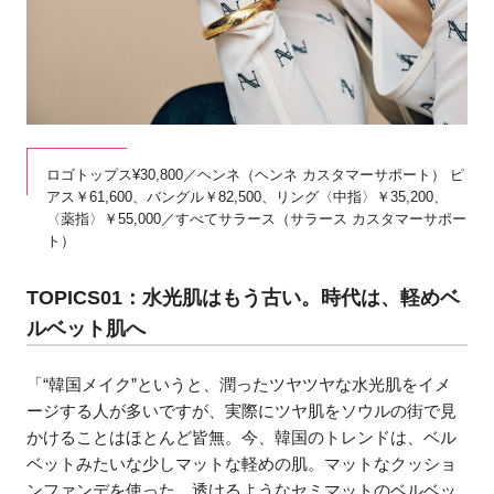
ロゴトップス¥30,800／ヘンネ（ヘンネ カスタマーサポート） ピ
アス￥61,600、バングル￥82,500、リング〈中指〉￥35,200、
〈薬指〉￥55,000／すべてサラース（サラース カスタマーサポー
ト）
TOPICS01：水光肌はもう古い。時代は、軽めベ
ルベット肌へ
「“韓国メイク”というと、潤ったツヤツヤな水光肌をイメ
ージする人が多いですが、実際にツヤ肌をソウルの街で見
かけることはほとんど皆無。今、韓国のトレンドは、ベル
ベットみたいな少しマットな軽めの肌。マットなクッショ
ンファンデを使った、透けるようなセミマットのベルベッ