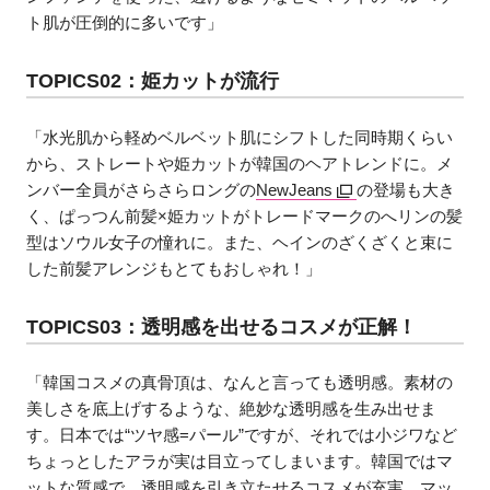
ト肌が圧倒的に多いです」
TOPICS02：姫カットが流行
「水光肌から軽めベルベット肌にシフトした同時期くらい
から、ストレートや姫カットが韓国のヘアトレンドに。メ
ンバー全員がさらさらロングの
NewJeans
の登場も大き
く、ぱっつん前髪×姫カットがトレードマークのへリンの髪
型はソウル女子の憧れに。また、ヘインのざくざくと束に
した前髪アレンジもとてもおしゃれ！」
TOPICS03：透明感を出せるコスメが正解！
「韓国コスメの真骨頂は、なんと言っても透明感。素材の
美しさを底上げするような、絶妙な透明感を生み出せま
す。日本では“ツヤ感=パール”ですが、それでは小ジワなど
ちょっとしたアラが実は目立ってしまいます。韓国ではマ
ットな質感で、透明感を引き立たせるコスメが充実。マッ