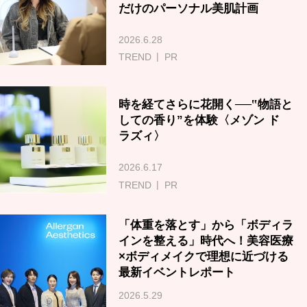
だけのパーソナル美肌計画
2026.6.28
TREND
PR
時を経てさらに花開く──‟物語と
しての香り”を体験〈メゾン ド
ラズィ〉
2026.6.17
TREND
PR
「体重を落とす」から「ボディラ
インを整える」時代へ！美容医療
×ボディメイクで理想に近づける
最新イベントレポート
2026.5.29