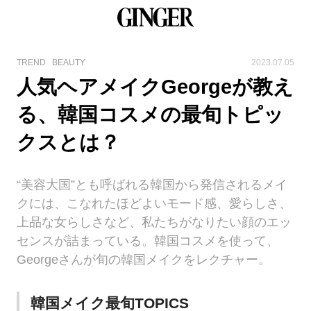
TREND
BEAUTY
2023.07.05
人気ヘアメイクGeorgeが教え
る、韓国コスメの最旬トピッ
クスとは？
“美容大国”とも呼ばれる韓国から発信されるメイ
クには、こなれたほどよいモード感、愛らしさ、
上品な女らしさなど、私たちがなりたい顔のエッ
センスが詰まっている。韓国コスメを使って、
Georgeさんが旬の韓国メイクをレクチャー。
韓国メイク最旬TOPICS