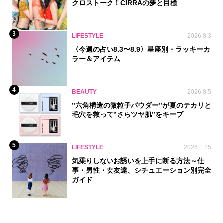
クロストーク！CIRRAの夢と目標
3
LIFESTYLE
2026.8.3
〈今週の占い8.3〜8.9〉星座別・ラッキーカ
ラー＆アイテム
4
BEAUTY
2026.8.5
‟六角構造の微粒子パウダー”が夏のテカリと
毛穴を救って‟さらツヤ肌”をキープ
5
LIFESTYLE
2026.1.25
気乗りしないお誘いを上手に断る方法～仕
事・男性・女友達、シチュエーション別完全
ガイド