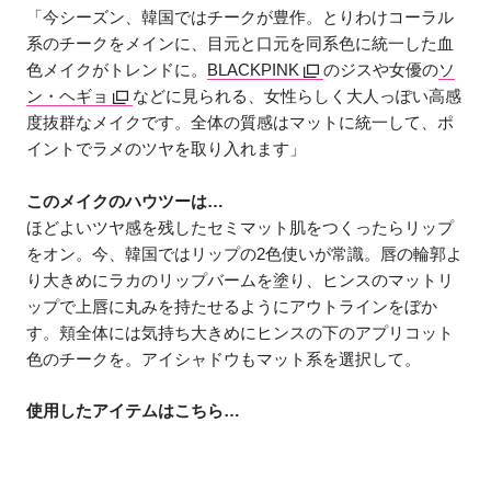
「今シーズン、韓国ではチークが豊作。とりわけコーラル
系のチークをメインに、目元と口元を同系色に統一した血
色メイクがトレンドに。
BLACKPINK
のジスや女優の
ソ
ン・ヘギョ
などに見られる、女性らしく大人っぽい高感
度抜群なメイクです。全体の質感はマットに統一して、ポ
イントでラメのツヤを取り入れます」
このメイクのハウツーは…
ほどよいツヤ感を残したセミマット肌をつくったらリップ
をオン。今、韓国ではリップの2色使いが常識。唇の輪郭よ
り大きめにラカのリップバームを塗り、ヒンスのマットリ
ップで上唇に丸みを持たせるようにアウトラインをぼか
す。頬全体には気持ち大きめにヒンスの下のアプリコット
色のチークを。アイシャドウもマット系を選択して。
使用したアイテムはこちら…