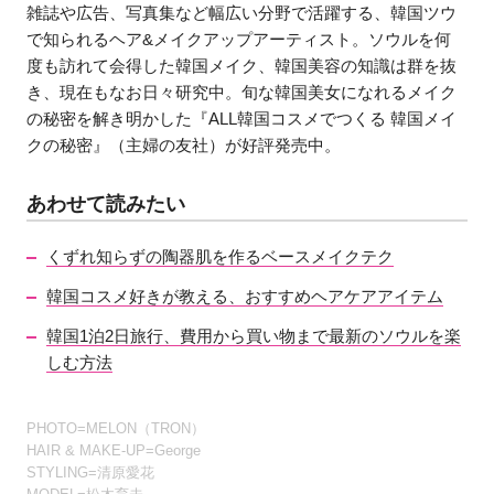
雑誌や広告、写真集など幅広い分野で活躍する、韓国ツウ
で知られるヘア&メイクアップアーティスト。ソウルを何
度も訪れて会得した韓国メイク、韓国美容の知識は群を抜
き、現在もなお日々研究中。旬な韓国美女になれるメイク
の秘密を解き明かした『ALL韓国コスメでつくる 韓国メイ
クの秘密』（主婦の友社）が好評発売中。
あわせて読みたい
くずれ知らずの陶器肌を作るベースメイクテク
韓国コスメ好きが教える、おすすめヘアケアアイテム
韓国1泊2日旅行、費用から買い物まで最新のソウルを楽
しむ方法
PHOTO=MELON（TRON）
HAIR & MAKE-UP=George
STYLING=清原愛花