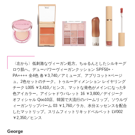
〈左から〉低刺激なヴィーガン処方。ちゅるんとしたシルキーグ
ロウ肌へ。デューパワーヴィーガンクッション SPF50+・
PA++++ 全4色 各￥3,740／アミューズ、アプリコット×ベージ
ュ。2色セットのチーク。トゥルーディメンション レイヤリング
チーク L005 ￥3,410／ヒンス、マットな発色がメインになった9
色アイカラー。アイシャドウパレット 16 ￥3,800／デイジーク
オフィシャル Qoo10店、韓国で大流行のバームリップ。ソウルヴ
ィーガンリップバーム 03 ￥1,760／ラカ、水分エッセンスを配合
したマットリップ。スリムフィットリキッドベルベット LV002
￥2,350／ヒンス
George