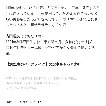
｢何年も使っているお気に入りアイテム。毎年、発売するた
びに購入しています。夜使用して、そのまま寝てもいいく
らい美容成分たっぷりなんです。テカりやすいおでこにさ
っとつけると、超サラサラになるの♡」
内田理央
（うちだりお）
1991年9月27日生まれ、東京都出身。愛称は“だーりお”。
2010年にデビュー以降、グラビアから女優まで幅広く活
躍。
【2021春のベースメイク】の記事
をもっと読む。
PHOTO=［モデル］柴田フミコ、［静物］石澤義人
HAIR & MAKE-UP=北原果（KiKi inc.）
STYLING=角田かおる
HOME
TREND
BEAUTY