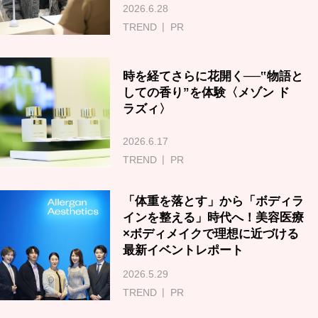
2026.6.28
TREND
PR
時を経てさらに花開く──‟物語と
しての香り”を体験〈メゾン ド
ラズィ〉
2026.6.17
TREND
PR
「体重を落とす」から「ボディラ
インを整える」時代へ！美容医療
×ボディメイクで理想に近づける
最新イベントレポート
2026.5.29
TREND
PR