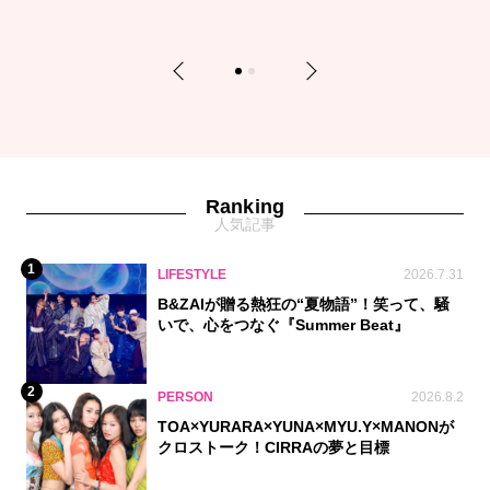
Previous
Next
1
2
Ranking
人気記事
1
LIFESTYLE
2026.7.31
B&ZAIが贈る熱狂の“夏物語”！笑って、騒
いで、心をつなぐ『Summer Beat』
2
PERSON
2026.8.2
TOA×YURARA×YUNA×MYU.Y×MANONが
クロストーク！CIRRAの夢と目標