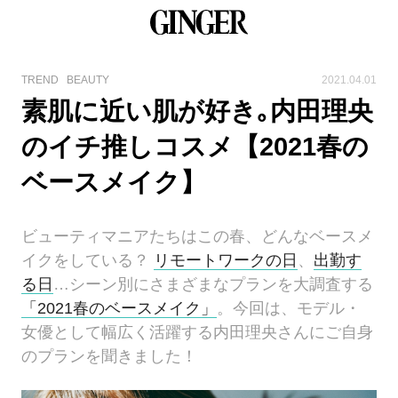
TREND
BEAUTY
2021.04.01
素肌に近い肌が好き｡内田理央
のイチ推しコスメ【2021春の
ベースメイク】
ビューティマニアたちはこの春、どんなベースメ
イクをしている？
リモートワークの日
、
出勤す
る日
…シーン別にさまざまなプランを大調査する
「2021春のベースメイク」
。今回は、モデル・
女優として幅広く活躍する内田理央さんにご自身
のプランを聞きました！