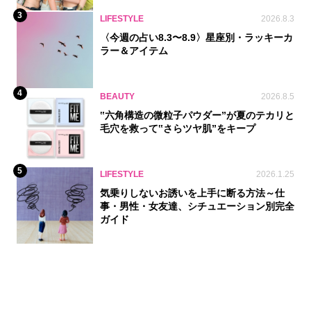
3
LIFESTYLE
2026.8.3
〈今週の占い8.3〜8.9〉星座別・ラッキーカ
ラー＆アイテム
4
BEAUTY
2026.8.5
‟六角構造の微粒子パウダー”が夏のテカリと
毛穴を救って‟さらツヤ肌”をキープ
5
LIFESTYLE
2026.1.25
気乗りしないお誘いを上手に断る方法～仕
事・男性・女友達、シチュエーション別完全
ガイド