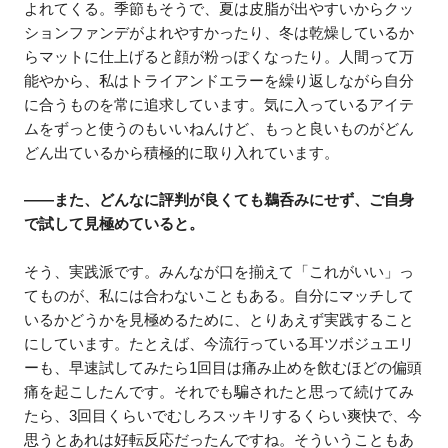
よれてくる。季節もそうで、夏は皮脂が出やすいからクッ
ションファンデがよれやすかったり、冬は乾燥しているか
らマットに仕上げると顔が粉っぽくなったり。人間って万
能やから、私はトライアンドエラーを繰り返しながら自分
に合うものを常に追求しています。気に入っているアイテ
ムをずっと使うのもいいねんけど、もっと良いものがどん
どん出ているから積極的に取り入れています。
――また、どんなに評判が良くても鵜呑みにせず、ご自身
で試して見極めていると。
そう、実践派です。みんなが口を揃えて「これがいい」っ
てものが、私には合わないこともある。自分にマッチして
いるかどうかを見極めるために、とりあえず実践すること
にしています。たとえば、今流行っている耳ツボジュエリ
ーも、早速試してみたら1回目は痛み止めを飲むほどの偏頭
痛を起こしたんです。それでも騙されたと思って続けてみ
たら、3回目くらいでむしろスッキリするくらい爽快で、今
思うとあれは好転反応だったんですね。そういうこともあ