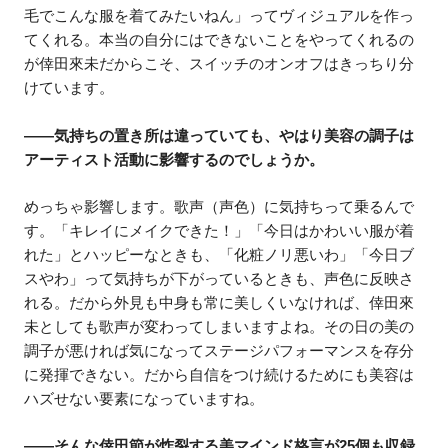
毛でこんな服を着てみたいねん」ってヴィジュアルを作っ
てくれる。本当の自分にはできないことをやってくれるの
が倖田來未だからこそ、スイッチのオンオフはきっちり分
けています。
――気持ちの置き所は違っていても、やはり美容の調子は
アーティスト活動に影響するのでしょうか。
めっちゃ影響します。歌声（声色）に気持ちって乗るんで
す。「キレイにメイクできた！」「今日はかわいい服が着
れた」とハッピーなときも、「化粧ノリ悪いわ」「今日ブ
スやわ」って気持ちが下がっているときも、声色に反映さ
れる。だから外見も中身も常に美しくいなければ、倖田來
未としても歌声が変わってしまいますよね。その日の美の
調子が悪ければ気になってステージパフォーマンスを存分
に発揮できない。だから自信をつけ続けるためにも美容は
ハズせない要素になっていますね。
――そんな倖田節が炸裂する美マインド格言が25個も収録