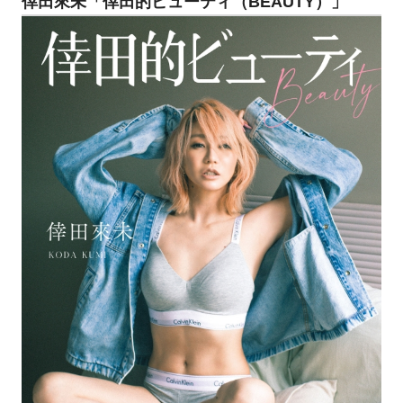
倖田來未「倖田的ビューティ（BEAUTY）」