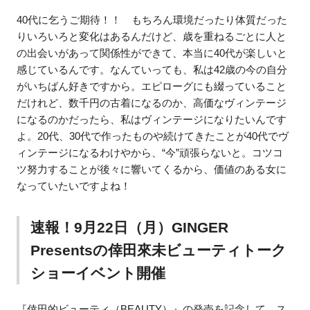
40代に乞うご期待！！ もちろん環境だったり体質だった
りいろいろと変化はあるんだけど、歳を重ねるごとに人と
の出会いがあって関係性ができて、本当に40代が楽しいと
感じているんです。なんていっても、私は42歳の今の自分
がいちばん好きですから。エピローグにも綴っていること
だけれど、数千円の古着になるのか、高価なヴィンテージ
になるのかだったら、私はヴィンテージになりたいんです
よ。20代、30代で作ったものや続けてきたことが40代でヴ
ィンテージになるわけやから、“今”頑張らないと。コツコ
ツ努力することが後々に響いてくるから、価値のある女に
なっていたいですよね！
速報！9月22日（月）GINGER
Presentsの倖田來未ビューティトーク
ショーイベント開催
『倖田的ビューティ（BEAUTY）』の発売を記念して、ス