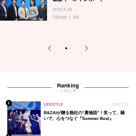
2026.5.29
TREND
PR
Previous
Next
1
2
Ranking
人気記事
1
LIFESTYLE
2026.7.31
B&ZAIが贈る熱狂の“夏物語”！笑って、騒
いで、心をつなぐ『Summer Beat』