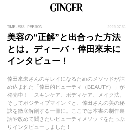
TIMELESS
PERSON
2025.07.31
美容の“正解”と出合った方法
とは。ディーバ・倖田來未に
インタビュー！
倖田來未さんのキレイになるためのメソッドが詰
め込まれた「倖田的ビューティ（BEAUTY）」が
発売中！ スキンケア、ボディケア、メイク法、
そしてポジティブマインドと、倖田さんの美の秘
訣を徹底解剖する一冊に。ここでは本書の制作裏
話や改めて聞きたいビューティメソッドをたっぷ
りインタビューしました！