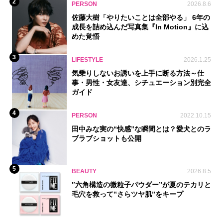
2
PERSON
2026.8.6
佐藤大樹「やりたいことは全部やる」 6年の
成長を詰め込んだ写真集『In Motion』に込
めた覚悟
3
LIFESTYLE
2026.1.25
気乗りしないお誘いを上手に断る方法～仕
事・男性・女友達、シチュエーション別完全
ガイド
4
PERSON
2022.10.15
田中みな実の“快感”な瞬間とは？愛犬とのラ
ブラブショットも公開
5
BEAUTY
2026.8.5
‟六角構造の微粒子パウダー”が夏のテカリと
毛穴を救って‟さらツヤ肌”をキープ