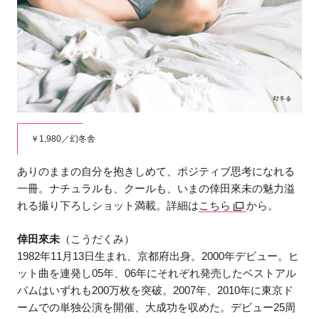
￥1,980／幻冬舎
ありのままの自分を抱きしめて、ポジティブ思考になれる
一冊。ナチュラルも、クールも、いまの倖田來未の魅力溢
れる撮り下ろしショット満載。詳細は
こちら
から。
倖田來未
（こうだくみ）
1982年11月13日生まれ、京都府出身。2000年デビュー。ヒ
ット曲を連発し05年、06年にそれぞれ発売したベストアル
バムはいずれも200万枚を突破。2007年、2010年に東京ド
ームでの単独公演を開催、大成功を収めた。デビュー25周