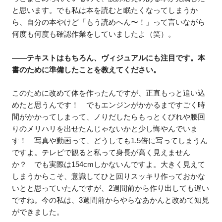
と思います。でも私は本を読むと眠たくなってしまうか
ら、自分の本やけど「もう読めへん〜！」って言いながら
何度も何度も確認作業をしていましたよ（笑）。
――テキストはもちろん、ヴィジュアルにも注目です。本
書のために準備したことを教えてください。
このために改めて体を作ったんですが、正直もっと追い込
めたと思うんです！ でもエンジンがかかるまですごく時
間がかかってしまって、ノりだしたらもっとくびれや腰回
りのメリハリを出せたんじゃないかと少し悔やんでいま
す！ 写真や動画って、どうしても1.5倍に写ってしまうん
ですよ。テレビで観ると私って身長が高く見えません
か？ でも実際は154cmしかないんですよ。大きく見えて
しまうからこそ、意識してひと回りスッキリ作っておかな
いとと思っていたんですが、2週間前から作り出しても遅い
ですね。今の私は、3週間前からやらなあかんと改めて知見
ができました。