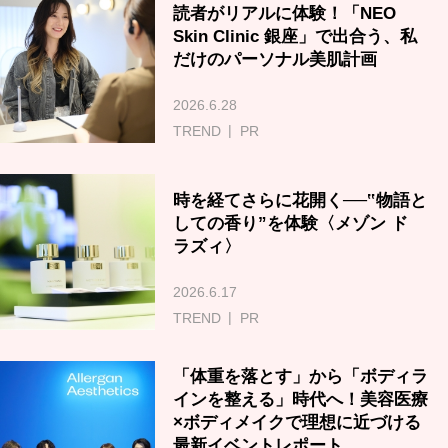
読者がリアルに体験！「NEO
Skin Clinic 銀座」で出合う、私
だけのパーソナル美肌計画
2026.6.28
TREND
PR
時を経てさらに花開く──‟物語と
しての香り”を体験〈メゾン ド
ラズィ〉
2026.6.17
TREND
PR
「体重を落とす」から「ボディラ
インを整える」時代へ！美容医療
×ボディメイクで理想に近づける
最新イベントレポート