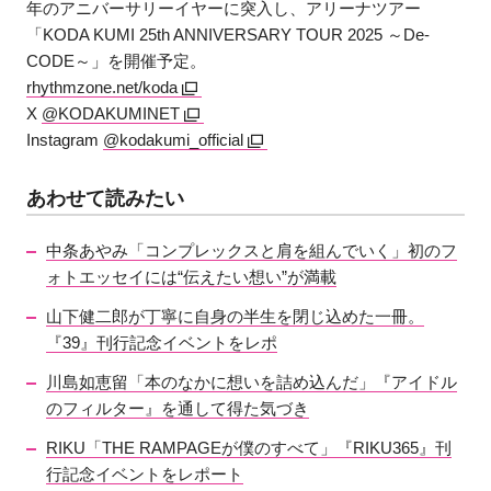
年のアニバーサリーイヤーに突入し、アリーナツアー
「KODA KUMI 25th ANNIVERSARY TOUR 2025 ～De-
CODE～」を開催予定。
rhythmzone.net/koda
X
@KODAKUMINET
Instagram
@kodakumi_official
あわせて読みたい
中条あやみ「コンプレックスと肩を組んでいく」初のフ
ォトエッセイには“伝えたい想い”が満載
山下健二郎が丁寧に自身の半生を閉じ込めた一冊。
『39』刊行記念イベントをレポ
川島如恵留「本のなかに想いを詰め込んだ」『アイドル
のフィルター』を通して得た気づき
RIKU「THE RAMPAGEが僕のすべて」『RIKU365』刊
行記念イベントをレポート