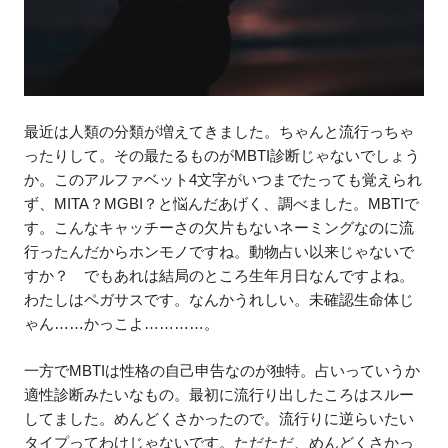
最近は人類の分類が増えてきました。ちゃんと流行っちゃ
ったりして。その最たるものがMBTI診断じゃないでしょう
か。このアルファベット4文字がいつまでたっても覚えられ
ず、MITA？MGBI？と悩んだあげく、調べました。MBTIで
す。こんなキャッチーさの欠片もないネーミングなのに流
行ったんだからホンモノですね。動物占い以来じゃないで
すか？ でもあれは結局のところ生年月日なんですよね。
わたしはペガサスです。なんかうれしい。未確認生命体じ
ゃん……かっこよ…………。
一方でMBTIは性格の自己申告なのが独特。占いっていうか
適性診断みたいなもの。最初に流行り出したころはスルー
してました。めんどくさかったので。流行りに逆らいたい
タイプってわけじゃないです。ただただ、めんどくさかっ