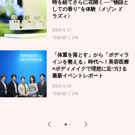
時を経てさらに花開く──‟物語と
しての香り”を体験〈メゾン ド
ラズィ〉
2026.6.17
TREND
PR
「体重を落とす」から「ボディラ
インを整える」時代へ！美容医療
×ボディメイクで理想に近づける
最新イベントレポート
2026.5.29
TREND
PR
Previous
Next
1
2