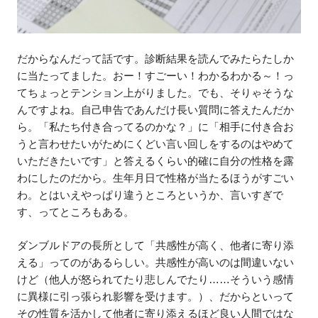
だからなんだって話です。診断結果を読んでみたらたしか
に当たってました。おー！すごーい！わかるわかる～！っ
てちょっとテンション上がりました。でも、そりゃそうな
んですよね。自己申告であんだけ長い質問に答えたんだか
ら。「私たち付き合ってるのかな？」に「相手に付き合お
うと言わせたいがためにくどい言い回しをするのはやめて
いただきたいです」と答えるくらい的確に自分の性格を露
わにしたのだから。生年月日で性格が当たるほうがすごい
わ。とはいえやっぱり違うところというか、言いすぎで
す、ってところもある。
ダンブルドアの長所として「共感性が高く、他者に寄り添
える」ってのがあるらしい。共感性が高いのは間違いない
けど（他人が怒られてたり悲しんでたり……そういう感情
に異様に引っ張られ影響を受けます。）、だからといって
その性質を活かして他者に寄り添えるほど良い人間ではな