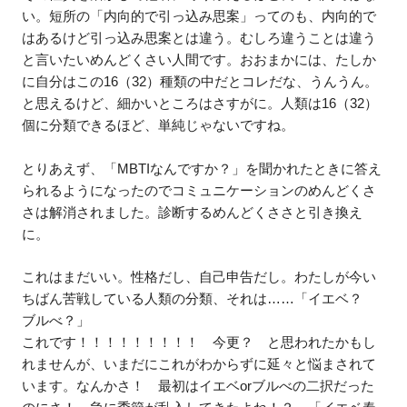
い。短所の「内向的で引っ込み思案」ってのも、内向的で
はあるけど引っ込み思案とは違う。むしろ違うことは違う
と言いたいめんどくさい人間です。おおまかには、たしか
に自分はこの16（32）種類の中だとコレだな、うんうん。
と思えるけど、細かいところはさすがに。人類は16（32）
個に分類できるほど、単純じゃないですね。
とりあえず、「MBTIなんですか？」を聞かれたときに答え
られるようになったのでコミュニケーションのめんどくさ
さは解消されました。診断するめんどくささと引き換え
に。
これはまだいい。性格だし、自己申告だし。わたしが今い
ちばん苦戦している人類の分類、それは……「イエベ？
ブルべ？」
これです！！！！！！！！！ 今更？ と思われたかもし
れませんが、いまだにこれがわからずに延々と悩まされて
います。なんかさ！ 最初はイエベorブルべの二択だった