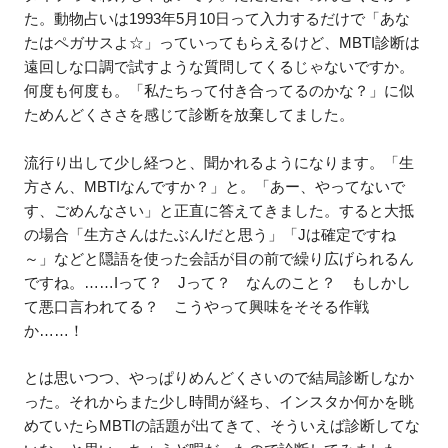
た。動物占いは1993年5月10日って入力するだけで「あな
たはペガサスよ☆」っていってもらえるけど、MBTI診断は
遠回しな口調で試すような質問してくるじゃないですか。
何度も何度も。「私たちって付き合ってるのかな？」に似
ためんどくささを感じて診断を放棄してました。
流行り出して少し経つと、聞かれるようになります。「生
方さん、MBTIなんですか？」と。「あー、やってないで
す、ごめんなさい」と正直に答えてきました。すると大抵
の場合「生方さんはたぶんIだと思う」「Jは確定ですね
～」などと隠語を使った会話が目の前で繰り広げられるん
ですね。……Iって？ Jって？ なんのこと？ もしかし
て悪口言われてる？ こうやって興味をそそる作戦
か……！
とは思いつつ、やっぱりめんどくさいので結局診断しなか
った。それからまた少し時間が経ち、インスタか何かを眺
めていたらMBTIの話題が出てきて、そういえば診断してな