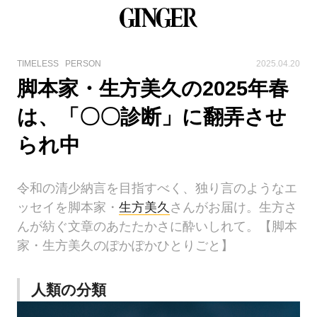
TIMELESS
PERSON
2025.04.20
脚本家・生方美久の2025年春
は、「〇〇診断」に翻弄させ
られ中
令和の清少納言を目指すべく、独り言のようなエ
ッセイを脚本家・
生方美久
さんがお届け。生方さ
んが紡ぐ文章のあたたかさに酔いしれて。【脚本
家・生方美久のぽかぽかひとりごと】
人類の分類