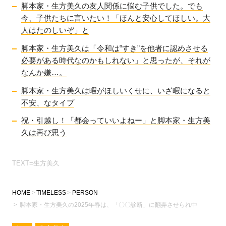
脚本家・生方美久の友人関係に悩む子供でした。でも
今、子供たちに言いたい！「ほんと安心してほしい。大
人はたのしいぞ」と
脚本家・生方美久は「令和は‟すき”を他者に認めさせる
必要がある時代なのかもしれない」と思ったが、それが
なんか嫌…。
脚本家・生方美久は暇がほしいくせに、いざ暇になると
不安、なタイプ
祝・引越し！「都会っていいよねー」と脚本家・生方美
久は再び思う
TEXT=生方美久
HOME
TIMELESS
PERSON
脚本家・生方美久の2025年春は、「〇〇診断」に翻弄させられ中