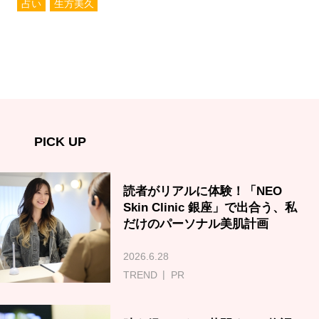
占い
生方美久
PICK UP
読者がリアルに体験！「NEO
Skin Clinic 銀座」で出合う、私
だけのパーソナル美肌計画
2026.6.28
TREND
PR