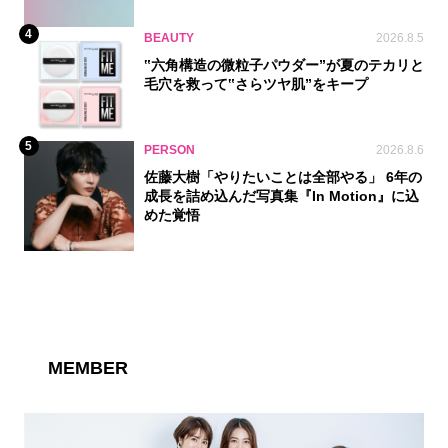
4
BEAUTY
2026.8.5
‟六角構造の微粒子パウダー”が夏のテカリと
毛穴を救って‟さらツヤ肌”をキープ
5
PERSON
2026.8.6
佐藤大樹「やりたいことは全部やる」 6年の
成長を詰め込んだ写真集『In Motion』に込
めた覚悟
MEMBER