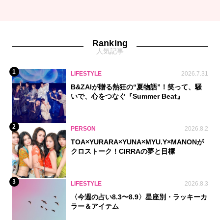
Ranking
人気記事
1
LIFESTYLE
2026.7.31
B&ZAIが贈る熱狂の“夏物語”！笑って、騒
いで、心をつなぐ『Summer Beat』
2
PERSON
2026.8.2
TOA×YURARA×YUNA×MYU.Y×MANONが
クロストーク！CIRRAの夢と目標
3
LIFESTYLE
2026.8.3
〈今週の占い8.3〜8.9〉星座別・ラッキーカ
ラー＆アイテム