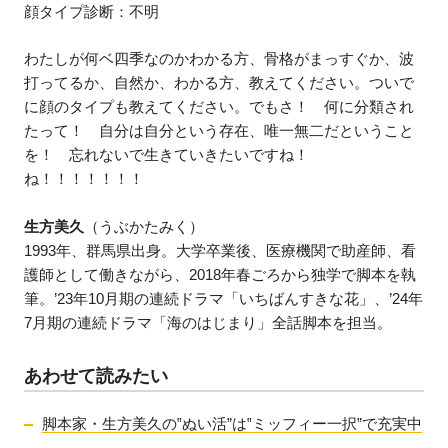
顔タイプ診断：不明
わたしが何ベ四季なのかわかる方、骨格がまっすぐか、波
打ってるか、自然か、わかる方、教えてください。ついで
に顔のタイプも教えてください。でもさ！ 何に分類され
たって！ 自分は自分という存在、唯一無二だということ
を！ 忘れないで生きていきたいですね！
ね！！！！！！！
生方美久
（うぶかたみく）
1993年、群馬県出身。大学卒業後、医療機関で助産師、看
護師として働きながら、2018年春ごろから独学で脚本を執
筆。’23年10月期の連続ドラマ「いちばんすきな花」、’24年
7月期の連続ドラマ「海のはじまり」全話脚本を担当。
あわせて読みたい
脚本家・生方美久の‟ぬい活”は‟ミッフィー一択”で充実中