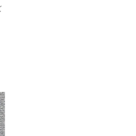
ん
イ
。