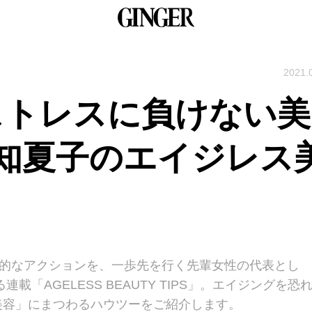
2021.
ストレスに負けない美
知夏子のエイジレス
体的なアクションを、一歩先を行く先輩女性の代表とし
載「AGELESS BEAUTY TIPS」。エイジングを恐
美容」にまつわるハウツーをご紹介します。