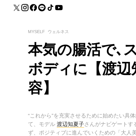
MYSELF
ウェルネス
本気の腸活で､
ボディに【渡辺
容】
“これから”を充実させるために始めたい具
て、モデル
渡辺知夏子
さんがナビゲートする連
ず、ポジティブに進んでいくための「大人