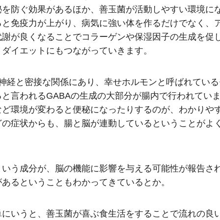
秘を防ぐ効果があるほか、善玉菌が活動しやすい環境に
ると免疫力が上がり、病気に強い体を作るだけでなく、
代謝が良くなることでコラーゲンや保湿因子の生成を促
、ダイエットにもつながっていきます。
脳神経と密接な関係にあり、幸せホルモンと呼ばれている
と言われるGABAの生成の大部分が腸内で行われてい
など環境が変わると便秘になったりするのが、わかりや
どの症状からも、腸と脳が連動しているということがよ
という成分が、脳の機能に影響を与える可能性が報告さ
があるということもわかってきているとか。
単にいうと、善玉菌が喜ぶ食生活をすることで流れの良