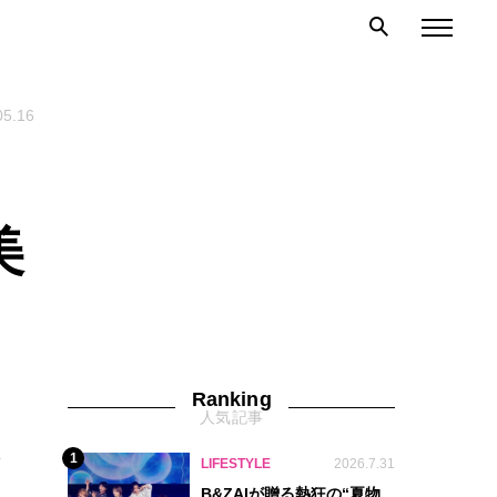
05.16
美
Ranking
人気記事
れ
1
LIFESTYLE
2026.7.31
B&ZAIが贈る熱狂の“夏物