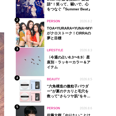
語”！笑って、騒いで、心
をつなぐ『Summer Beat』
2
PERSON
2026.8.2
TOA×YURARA×YUNA×MYU.Y×MANON
がクロストーク！CIRRAの
夢と目標
3
LIFESTYLE
2026.8.3
〈今週の占い8.3〜8.9〉星
座別・ラッキーカラー＆ア
イテム
4
BEAUTY
2026.8.5
‟六角構造の微粒子パウダ
ー”が夏のテカリと毛穴を
救って‟さらツヤ肌”をキー
プ
5
PERSON
2026.8.6
佐藤大樹「やりたいことは