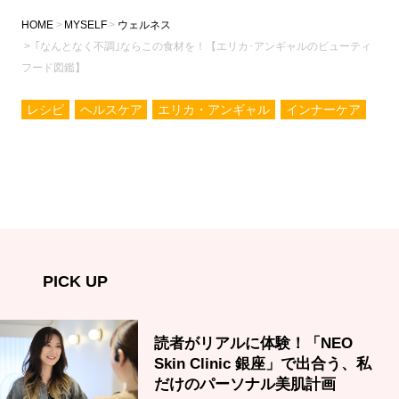
HOME
MYSELF
ウェルネス
｢なんとなく不調｣ならこの食材を！【エリカ･アンギャルのビューティ
フード図鑑】
レシピ
ヘルスケア
エリカ・アンギャル
インナーケア
PICK UP
読者がリアルに体験！「NEO
Skin Clinic 銀座」で出合う、私
だけのパーソナル美肌計画