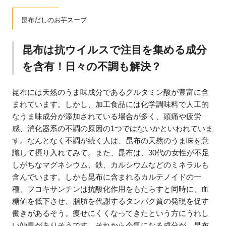
昆布だしのお芋スープ
昆布は抗ウイルスで注目を集める成分
を含有！日々の不調も解決？
昆布には天然のうま味成分であるグルタミン酸が豊富に含
まれています。しかし、加工食品には化学調味料で人工的
なうま味成分が添加されている場合が多く、頭痛や疲労
感、消化器系の不調の原因の1つではないかといわれていま
す。なんとなく不調が続く人は、昆布の天然のうま味を意
識して摂り入れてみて。また、昆布は、30代の女性が不足
しがちなマグネシウム、鉄、カルシウムなどのミネラルも
含んでいます。しかも昆布に含まれるカルテノイドの一
種、フコキサンチンは抗酸化作用をもたらすと同時に、血
糖値を低下させ、脂肪を代謝するタンパク質の発現を促す
働きがあるそう。痩せにくくなってきたという方にうれし
い効果がありそうです。それから今気になる成分が、昆布