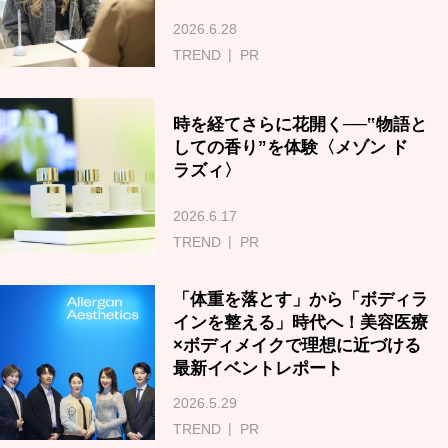
2026.6.28
TREND
PR
時を経てさらに花開く──‟物語と
しての香り”を体験〈メゾン ド
ラズィ〉
2026.6.17
TREND
PR
「体重を落とす」から「ボディラ
インを整える」時代へ！美容医療
×ボディメイクで理想に近づける
最新イベントレポート
2026.5.29
TREND
PR