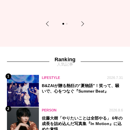
Previous
Next
1
2
Ranking
人気記事
1
LIFESTYLE
2026.7.31
B&ZAIが贈る熱狂の“夏物語”！笑って、騒
いで、心をつなぐ『Summer Beat』
2
PERSON
2026.8.6
佐藤大樹「やりたいことは全部やる」 6年の
成長を詰め込んだ写真集『In Motion』に込
めた覚悟