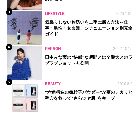
3
LIFESTYLE
2026.1.25
気乗りしないお誘いを上手に断る方法～仕
事・男性・女友達、シチュエーション別完全
ガイド
4
PERSON
2022.10.15
田中みな実の“快感”な瞬間とは？愛犬とのラ
ブラブショットも公開
5
BEAUTY
2026.8.5
‟六角構造の微粒子パウダー”が夏のテカリと
毛穴を救って‟さらツヤ肌”をキープ