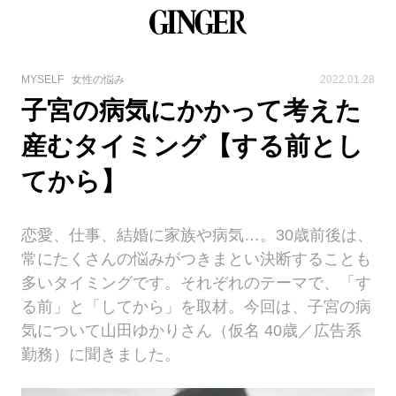
MYSELF
女性の悩み
2022.01.28
子宮の病気にかかって考えた
産むタイミング【する前とし
てから】
恋愛、仕事、結婚に家族や病気…。30歳前後は、
常にたくさんの悩みがつきまとい決断することも
多いタイミングです。それぞれのテーマで、「す
る前」と「してから」を取材。今回は、子宮の病
気について山田ゆかりさん（仮名 40歳／広告系
勤務）に聞きました。