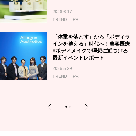
2026.6.17
TREND
PR
「体重を落とす」から「ボディラ
インを整える」時代へ！美容医療
×ボディメイクで理想に近づける
最新イベントレポート
2026.5.29
TREND
PR
Previous
Next
1
2