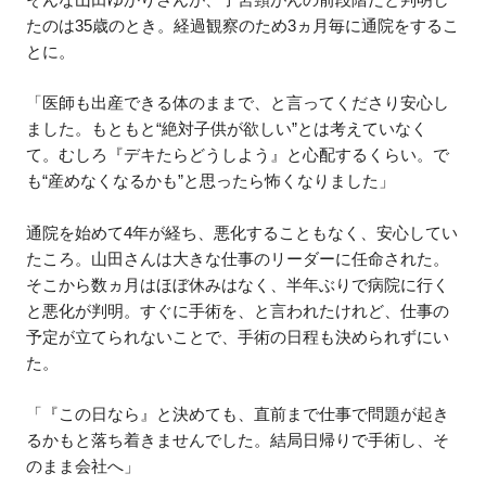
たのは35歳のとき。経過観察のため3ヵ月毎に通院をするこ
とに。
「医師も出産できる体のままで、と言ってくださり安心し
ました。もともと“絶対子供が欲しい”とは考えていなく
て。むしろ『デキたらどうしよう』と心配するくらい。で
も“産めなくなるかも”と思ったら怖くなりました」
通院を始めて4年が経ち、悪化することもなく、安心してい
たころ。山田さんは大きな仕事のリーダーに任命された。
そこから数ヵ月はほぼ休みはなく、半年ぶりで病院に行く
と悪化が判明。すぐに手術を、と言われたけれど、仕事の
予定が立てられないことで、手術の日程も決められずにい
た。
「『この日なら』と決めても、直前まで仕事で問題が起き
るかもと落ち着きませんでした。結局日帰りで手術し、そ
のまま会社へ」