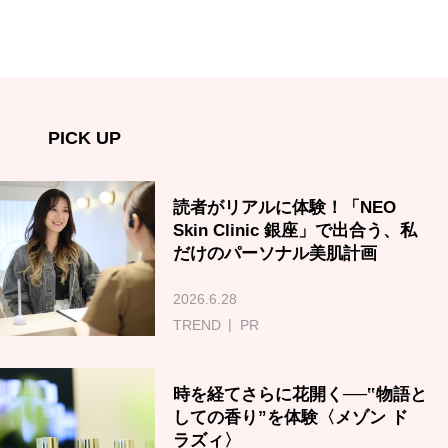
PICK UP
読者がリアルに体験！「NEO
Skin Clinic 銀座」で出合う、私
だけのパーソナル美肌計画
2026.6.28
TREND
PR
時を経てさらに花開く──‟物語と
しての香り”を体験〈メゾン ド
ラズィ〉