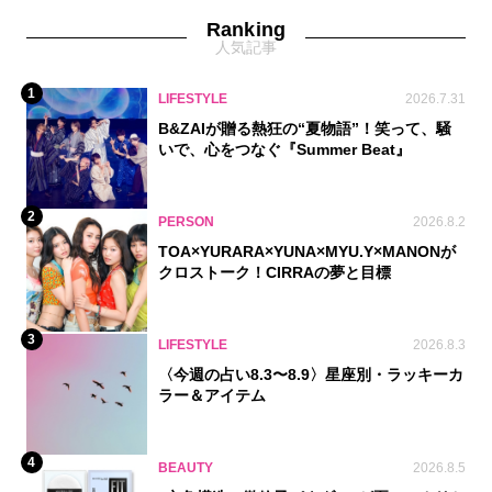
Ranking
人気記事
1
LIFESTYLE
2026.7.31
B&ZAIが贈る熱狂の“夏物語”！笑って、騒
いで、心をつなぐ『Summer Beat』
2
PERSON
2026.8.2
TOA×YURARA×YUNA×MYU.Y×MANONが
クロストーク！CIRRAの夢と目標
3
LIFESTYLE
2026.8.3
〈今週の占い8.3〜8.9〉星座別・ラッキーカ
ラー＆アイテム
4
BEAUTY
2026.8.5