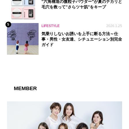
‟六角構造の微粒子パウダー”が夏のテカリと
毛穴を救って‟さらツヤ肌”をキープ
5
LIFESTYLE
2026.1.25
気乗りしないお誘いを上手に断る方法～仕
事・男性・女友達、シチュエーション別完全
ガイド
MEMBER