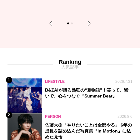
Previous
Next
1
2
Ranking
人気記事
1
LIFESTYLE
2026.7.31
B&ZAIが贈る熱狂の“夏物語”！笑って、騒
いで、心をつなぐ『Summer Beat』
2
PERSON
2026.8.6
佐藤大樹「やりたいことは全部やる」 6年の
成長を詰め込んだ写真集『In Motion』に込
めた覚悟