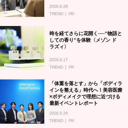
2026.6.28
TREND
PR
時を経てさらに花開く──‟物語と
しての香り”を体験〈メゾン ド
ラズィ〉
2026.6.17
TREND
PR
「体重を落とす」から「ボディラ
インを整える」時代へ！美容医療
×ボディメイクで理想に近づける
最新イベントレポート
2026.5.29
TREND
PR