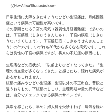
(c)New Africa/Shutterstock.com
日常生活に支障をきたすようなひどい生理痛は、月経困難
症という病気の可能性が高いです。
その原因となる子宮の病気（器質性月経困難症）で多いの
は、子宮筋腫（しきゅうきんしゅ）、子宮内膜症（しきゅ
うないまくしょう）、子宮腺筋症（しきゅうせんきんしょ
う）の3つです。いずれも30代から多くなる病気です。これ
らは良性の子宮の病気ですが、将来の不妊症の原因にも。
生理痛などの症状が、「以前よりひどくなってきた」「生
理の出血量が多くなってきた」と感じたら、隠れた病気が
あるかもしれません。
腹部の痛みやひどい生理痛、生理以外の不正出血、普段と
違うおりもの、下腹部のしこり、生理周期や量の異常など
は、自分でチェックできる病気のサインです。
異常を感じたら、早めに婦人科を受診すれば、病気を軽い