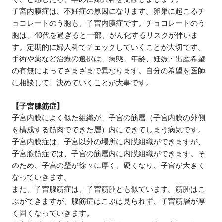
子宮内膜症は、不妊症の原因になります。卵巣に起こるチ
ョコレートのう胞も、子宮内膜症です。チョコレートのう
胞は、40代を過ぎると一部、がん化するリスクが伴いま
す。定期的に婦人科でチェックしていくことが大切です。
手術や薬など治療の選択は、病態、年齢、妊娠・出産希望
の有無によってさまざまで異なります。自分の希望を医師
に相談して、決めていくことが大事です。
【子宮腺筋症】
子宮内膜によく似た組織が、子宮の筋層（子宮内膜の外側
を構成する筋肉でできた層）内にできてしまう病気です。
子宮内膜症は、子宮以外の場所に内膜組織ができますが、
子宮腺筋症では、子宮の筋層内に内膜組織ができます。そ
のため、子宮の壁が徐々に厚く、硬くなり、子宮が大きく
なっていきます。
また、子宮腺筋症は、子宮筋腫とも似ています。筋腫はこ
ぶができますが、腺筋症はこぶは見られず、子宮筋層が厚
く固くなっていきます。