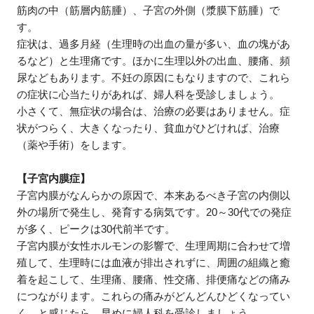
筋肉の中（筋層内筋腫）、子宮の外側（漿膜下筋腫）で
す。
症状は、過多月経（生理時の出血の量が多い、血の塊があ
るなど）と生理痛です。ほかに生理以外の出血、腰痛、頻
尿などもあります。不妊の原因にもなりますので、これら
の症状に心当たりがあれば、婦人科を受診しましょう。
小さくて、無症状の場合は、治療の必要はありません。症
状がつらく、大きくなったり、貧血がひどければ、治療
（薬や手術）をします。
【子宮内膜症】
子宮内膜がなんらかの原因で、本来あるべき子宮の内側以
外の場所で発生し、発育する病気です。20～30代での発症
が多く、ピークは30代前半です。
子宮内膜が女性ホルモンの影響で、生理周期に合わせて増
殖して、生理時には血液が排出されずに、周囲の組織と癒
着を起こして、生理痛、腰痛、性交痛、排便痛などの痛み
につながります。これらの痛みがどんどんひどくなってい
く、と感じたら、早めに婦人科を受診しましょう。