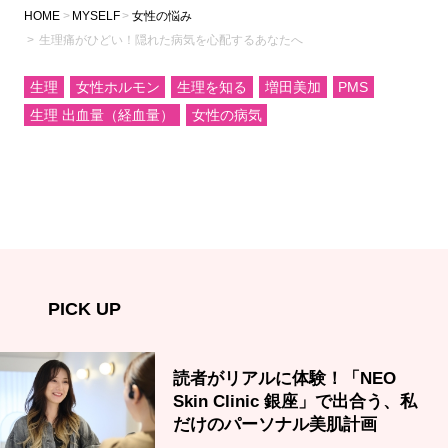
HOME
MYSELF
女性の悩み
生理痛がひどい！隠れた病気を心配するあなたへ
生理
女性ホルモン
生理を知る
増田美加
PMS
生理 出血量（経血量）
女性の病気
PICK UP
読者がリアルに体験！「NEO
Skin Clinic 銀座」で出合う、私
だけのパーソナル美肌計画