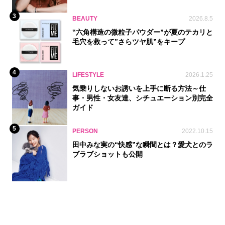
3
BEAUTY
2026.8.5
‟六角構造の微粒子パウダー”が夏のテカリと
毛穴を救って‟さらツヤ肌”をキープ
4
LIFESTYLE
2026.1.25
気乗りしないお誘いを上手に断る方法～仕
事・男性・女友達、シチュエーション別完全
ガイド
5
PERSON
2022.10.15
田中みな実の“快感”な瞬間とは？愛犬とのラ
ブラブショットも公開