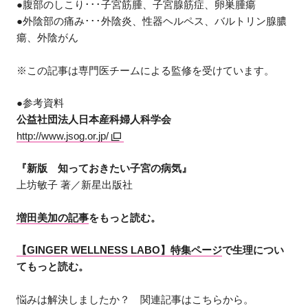
●腹部のしこり･･･子宮筋腫、子宮腺筋症、卵巣腫瘍
●外陰部の痛み･･･外陰炎、性器ヘルペス、バルトリン腺膿
瘍、外陰がん
※この記事は専門医チームによる監修を受けています。
●参考資料
公益社団法人日本産科婦人科学会
http://www.jsog.or.jp/
『新版 知っておきたい子宮の病気』
上坊敏子 著／新星出版社
増田美加の記事
をもっと読む。
【GINGER WELLNESS LABO】特集ページ
で生理につい
てもっと読む。
悩みは解決しましたか？ 関連記事はこちらから。