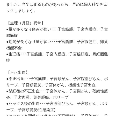
ました。当てはまるものがあったら、早めに婦人科でチェ
ックしましょう。
【生理（月経）異常】
●量が多くなり痛みが強い･･･子宮筋腫、子宮内膜症、子宮
腺筋症
●期間が長くなり量が多い･･･子宮筋腫、子宮腺筋症、卵巣
機能不全
●生理痛･･･子宮筋腫、子宮内膜症、子宮腺筋症、月経困難
症
【不正出血】
●不正出血･･･子宮筋腫、子宮頸がん、子宮腟部びらん、ポ
リープ、子宮頸管炎、子宮体がん、機能性子宮出血
●閉経後の不正出血･･･子宮体がん、子宮頸がん、萎縮性腟
炎、子宮肉腫、卵巣腫瘍、ポリープ
●セックス後の出血･･･子宮腟部びらん、子宮頸がん、ポリ
ープ、子宮頸管炎(性感染症)
●セックスと関係ない出血･･･子宮頸がん、子宮体がん、子