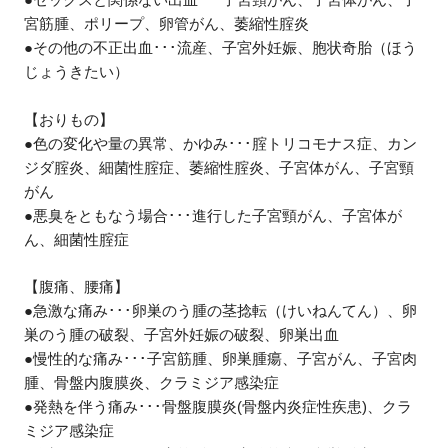
宮筋腫、ポリープ、卵管がん、萎縮性腟炎
●その他の不正出血･･･流産、子宮外妊娠、胞状奇胎（ほう
じょうきたい）
【おりもの】
●色の変化や量の異常、かゆみ･･･腟トリコモナス症、カン
ジダ腟炎、細菌性腟症、萎縮性腟炎、子宮体がん、子宮頸
がん
●悪臭をともなう場合･･･進行した子宮頸がん、子宮体が
ん、細菌性腟症
【腹痛、腰痛】
●急激な痛み･･･卵巣のう腫の茎捻転（けいねんてん）、卵
巣のう腫の破裂、子宮外妊娠の破裂、卵巣出血
●慢性的な痛み･･･子宮筋腫、卵巣腫瘍、子宮がん、子宮肉
腫、骨盤内腹膜炎、クラミジア感染症
●発熱を伴う痛み･･･骨盤腹膜炎(骨盤内炎症性疾患)、クラ
ミジア感染症