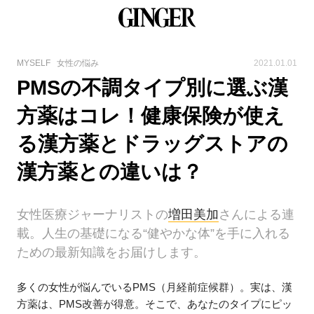
MYSELF
女性の悩み
2021.01.01
PMSの不調タイプ別に選ぶ漢
方薬はコレ！健康保険が使え
る漢方薬とドラッグストアの
漢方薬との違いは？
女性医療ジャーナリストの
増田美加
さんによる連
載。人生の基礎になる“健やかな体”を手に入れる
ための最新知識をお届けします。
多くの女性が悩んでいるPMS（月経前症候群）。実は、漢
方薬は、PMS改善が得意。そこで、あなたのタイプにピッ