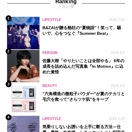
Ranking
人気記事
1
LIFESTYLE
2026.7.31
B&ZAIが贈る熱狂の“夏物語”！笑って、騒
いで、心をつなぐ『Summer Beat』
2
PERSON
2026.8.6
佐藤大樹「やりたいことは全部やる」 6年の
成長を詰め込んだ写真集『In Motion』に込
めた覚悟
3
BEAUTY
2026.8.5
‟六角構造の微粒子パウダー”が夏のテカリと
毛穴を救って‟さらツヤ肌”をキープ
4
LIFESTYLE
2026.1.25
気乗りしないお誘いを上手に断る方法～仕