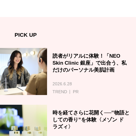
PICK UP
読者がリアルに体験！「NEO
Skin Clinic 銀座」で出合う、私
だけのパーソナル美肌計画
2026.6.28
TREND
PR
時を経てさらに花開く──‟物語と
しての香り”を体験〈メゾン ド
ラズィ〉