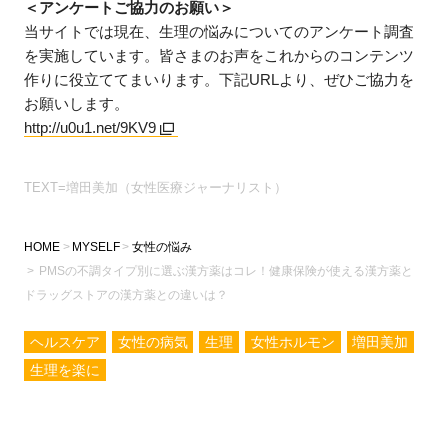
＜アンケートご協力のお願い＞
当サイトでは現在、生理の悩みについてのアンケート調査
を実施しています。皆さまのお声をこれからのコンテンツ
作りに役立ててまいります。下記URLより、ぜひご協力を
お願いします。
http://u0u1.net/9KV9
TEXT=増田美加（女性医療ジャーナリスト）
HOME
MYSELF
女性の悩み
PMSの不調タイプ別に選ぶ漢方薬はコレ！健康保険が使える漢方薬と
ドラッグストアの漢方薬との違いは？
ヘルスケア
女性の病気
生理
女性ホルモン
増田美加
生理を楽に