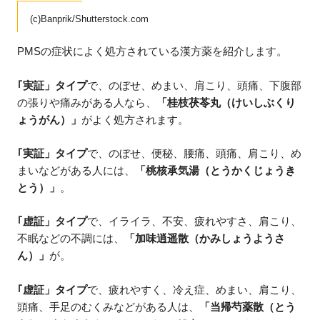
(c)Banprik/Shutterstock.com
PMSの症状によく処方されている漢方薬を紹介します。
｢実証」タイプ
で、のぼせ、めまい、肩こり、頭痛、下腹部
の張りや痛みがある人なら、
「桂枝茯苓丸（けいしぶくり
ょうがん）」
がよく処方されます。
｢実証」タイプ
で、のぼせ、便秘、腰痛、頭痛、肩こり、め
まいなどがある人には、
「桃核承気湯（とうかくじょうき
とう）」
。
｢虚証」タイプ
で、イライラ、不安、疲れやすさ、肩こり、
不眠などの不調には、
「加味逍遥散（かみしょうようさ
ん）」
が。
｢虚証」タイプ
で、疲れやすく、冷え症、めまい、肩こり、
頭痛、手足のむくみなどがある人は、
「当帰芍薬散（とう