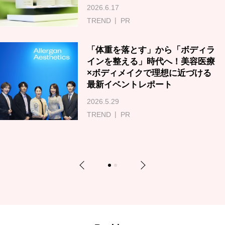
2026.6.17
TREND
PR
「体重を落とす」から「ボディラ
インを整える」時代へ！美容医療
×ボディメイクで理想に近づける
最新イベントレポート
2026.5.29
TREND
PR
Previous
Next
1
2