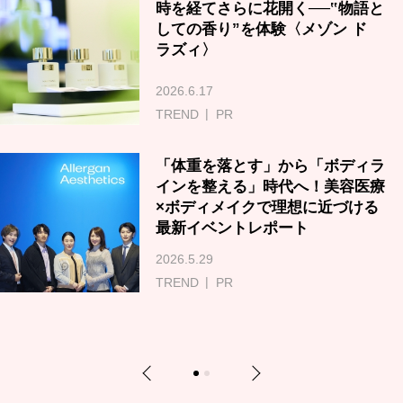
時を経てさらに花開く──‟物語と
しての香り”を体験〈メゾン ド
ラズィ〉
2026.6.17
TREND
PR
「体重を落とす」から「ボディラ
インを整える」時代へ！美容医療
×ボディメイクで理想に近づける
最新イベントレポート
2026.5.29
TREND
PR
Previous
Next
1
2