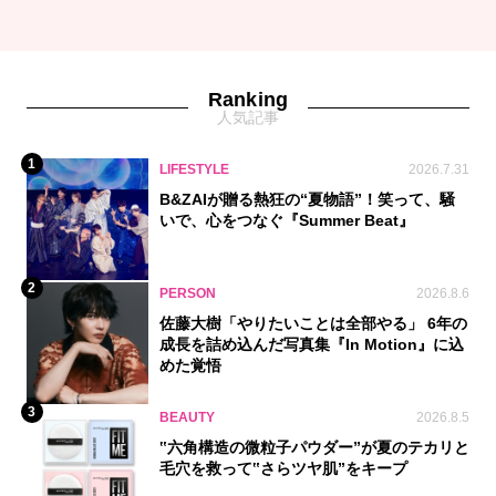
Ranking
人気記事
1
LIFESTYLE
2026.7.31
B&ZAIが贈る熱狂の“夏物語”！笑って、騒
いで、心をつなぐ『Summer Beat』
2
PERSON
2026.8.6
佐藤大樹「やりたいことは全部やる」 6年の
成長を詰め込んだ写真集『In Motion』に込
めた覚悟
3
BEAUTY
2026.8.5
‟六角構造の微粒子パウダー”が夏のテカリと
毛穴を救って‟さらツヤ肌”をキープ