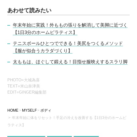
あわせて読みたい
年末年始に実践！外ももの張りを解消して美脚に近づく
【1日3分のホームピラティス】
テニスボールひとつでできる！美尻をつくるメソッド
【服が似合うカラダづくり】
太ももは、ほぐして鍛える！目指せ服映えするスラリ脚
PHOTO=大城為喜
TEXT=米山奈津美
EDIT=GINGER編集部
HOME
MYSELF
ボディ
年末年始に体をリセット！手足の冷えを改善する【1日3分のホームピ
ラティス】