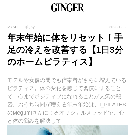
MYSELF
ボディ
2023.12.31
年末年始に体をリセット！手
足の冷えを改善する【1日3分
のホームピラティス】
モデルや女優の間でも信奉者がさらに増えている
ピラティス。体の変化を感じて習慣にすること
で、心までポジティブになれることが人気の秘
密。おうち時間が増える年末年始は、I_PILATES
のMegumiさんによるオリジナルメソッドで、心
と体の悩みを解決して！